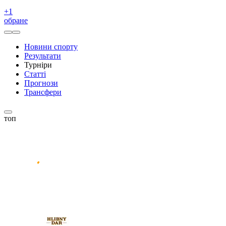
+
1
обране
Новини спорту
Результати
Турніри
Статті
Прогнози
Трансфери
топ