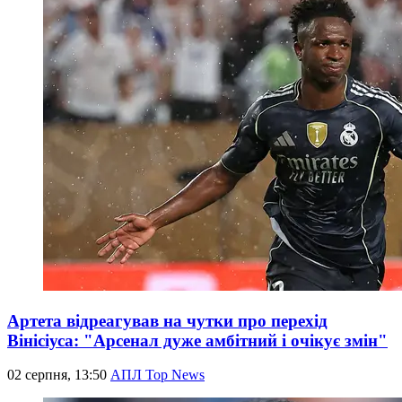
Артета відреагував на чутки про перехід
Вінісіуса: "Арсенал дуже амбітний і очікує змін"
02 серпня, 13:50
АПЛ Top News