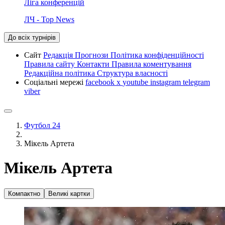
Ліга конференцій
ЛЧ - Top News
До всіх турнірів
Сайт
Редакція
Прогнози
Політика конфіденційності
Правила сайту
Контакти
Правила коментування
Редакційна політика
Структура власності
Соціальні мережі
facebook
x
youtube
instagram
telegram
viber
Футбол 24
Мікель Артета
Мікель Артета
Компактно
Великі картки