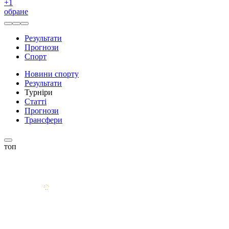
+
1
обране
Результати
Прогнози
Спорт
Новини спорту
Результати
Турніри
Статті
Прогнози
Трансфери
топ