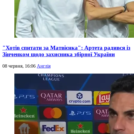
"Хотів спитати за Матвієнка": Артета радився із
Зінченком щодо захисника збірної України
08 червня, 16:06
Англія