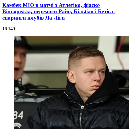
Камбек МЮ в матчі з Атлетіко, фіаско
Вільяреала, перемоги Райо, Більбао і Бетіса:
спаринги клубів Ла Ліги
16 149