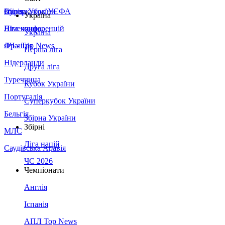
Збірна України
Італія
Суперкубок УЄФА
Україна
Німеччина
Ліга конференцій
Україна
Франція
ЛЧ - Top News
Перша ліга
Нідерланди
Друга ліга
Туреччина
Кубок України
Португалія
Суперкубок України
Бельгія
Збірна України
Збірні
МЛС
Ліга націй
Саудівська Аравія
ЧС 2026
Чемпіонати
Англія
Іспанія
АПЛ Top News