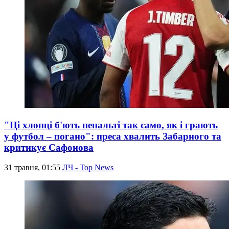
"Ці хлопці б'ють пенальті так само, як і грають
у футбол – погано": преса хвалить Забарного та
критикує Сафонова
31 травня, 01:55
ЛЧ - Top News