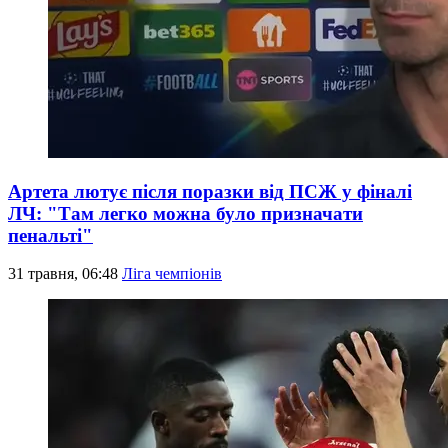
Артета лютує після поразки від ПСЖ у фіналі
ЛЧ: "Там легко можна було призначати
пенальті"
31 травня, 06:48
Ліга чемпіонів