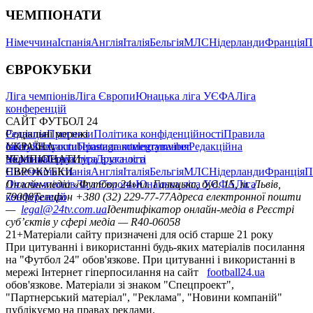
ЧЕМПІОНАТИ
Німеччина
Іспанія
Англія
Італія
Бельгія
МЛС
Нідерланди
Франція
П
ЄВРОКУБКИ
Ліга чемпіонів
Ліга Європи
Юнацька ліга УЄФА
Ліга
конференцій
САЙТ ФУТБОЛ 24
Редакція
Соціальні мережі
Прогнози
Політика конфіденційності
Правила
сайту
facebook
УКРАЇНА
Контакти
x
youtube
Правила коментування
instagram
telegram
viber
Редакційна
політика
Україна
ЧЕМПІОНАТИ
Перша ліга
Структура власності
Друга ліга
Німеччина
ЄВРОКУБКИ
Іспанія
Англія
Італія
Бельгія
МЛС
Нідерланди
Франція
П
Ліга чемпіонів
Онлайн-медіа «Футбол 24»
Ліга Європи
Юнацька ліга УЄФА
пл. Галицька, буд. 15, м. Львів,
Ліга
конференцій
79008
Телефон +380 (32) 229-77-77
Адреса електронної пошти
—
legal@24tv.com.ua
Ідентифікатор онлайн-медіа в Реєстрі
суб’єктів у сфері медіа — R40-06058
21+
Матеріали сайту призначені для осіб старше 21 року
При цитуванні і використанні будь-яких матеріалів посилання
на "Футбол 24" обов'язкове. При цитуванні і використанні в
мережі Інтернет гіперпосилання на сайт
football24.ua
обов'язкове. Матеріали зі знаком "Спецпроект",
"Партнерський матеріал", "Реклама", "Новини компаній"
публікуємо на правах реклами.