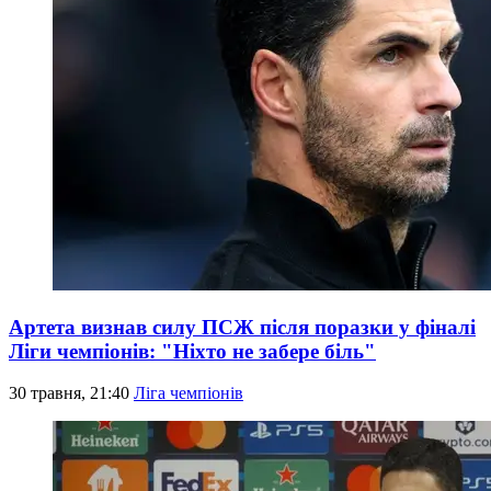
Артета визнав силу ПСЖ після поразки у фіналі
Ліги чемпіонів: "Ніхто не забере біль"
30 травня, 21:40
Ліга чемпіонів