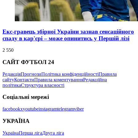
Екс-гравець збірної України зазнав сенсаційного
спаду в кар'єрі – може опинитись у Першій лізі
2 550
САЙТ ФУТБОЛ 24
Редакція
Прогнози
Політика конфіденційності
Правила
сайту
Контакти
Правила коментування
Редакційна
політика
Структура власності
Соціальні мережі
facebook
x
youtube
instagram
telegram
viber
УКРАЇНА
Україна
Перша ліга
Друга ліга