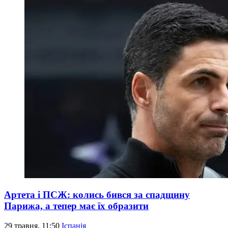
Артета і ПСЖ: колись бився за спадщину
Парижа, а тепер має їх образити
29 травня, 11:50
Іспанія