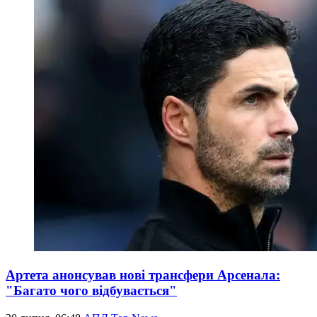
Артета анонсував нові трансфери Арсенала:
"Багато чого відбувається"