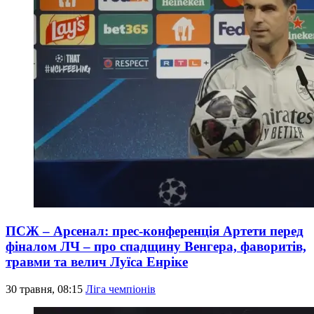
ПСЖ – Арсенал: прес-конференція Артети перед
фіналом ЛЧ – про спадщину Венгера, фаворитів,
травми та велич Луїса Енріке
30 травня, 08:15
Ліга чемпіонів