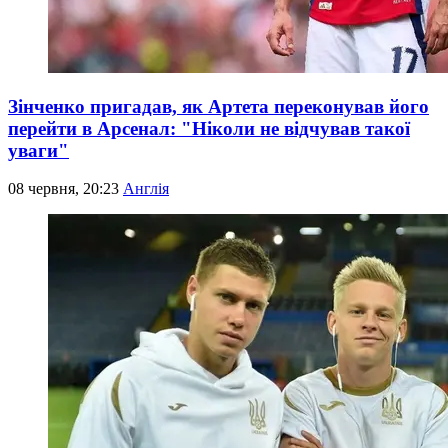
Зінченко пригадав, як Артета переконував його
перейти в Арсенал: "Ніколи не відчував такої
уваги"
08 червня, 20:23
Англія