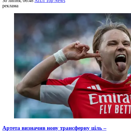
30 липня, 06:48
АПЛ Top News
реклама
Артета визначив нову трансферну ціль –