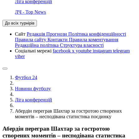
Ліга конференцій
ЛЧ - Top News
До всіх турнірів
Сайт
Редакція
Прогнози
Політика конфіденційності
Правила сайту
Контакти
Правила коментування
Редакційна політика
Структура власності
Соціальні мережі
facebook
x
youtube
instagram
telegram
viber
Футбол 24
Новини футболу
Ліга конференцій
Абердін переграв Шахтар за гостротою створених
моментів – несподівана статистика поєдинку
Абердін переграв Шахтар за гостротою
створених моментів – несподівана статистика