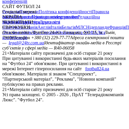
конференцій
САЙТ ФУТБОЛ 24
Редакція
Соціальні мережі
Прогнози
Політика конфіденційності
Правила
сайту
facebook
УКРАЇНА
Контакти
x
youtube
Правила коментування
instagram
telegram
viber
Редакційна
політика
Україна
ЧЕМПІОНАТИ
Перша ліга
Структура власності
Друга ліга
Німеччина
ЄВРОКУБКИ
Іспанія
Англія
Італія
Бельгія
МЛС
Нідерланди
Франція
П
Ліга чемпіонів
Онлайн-медіа «Футбол 24»
Ліга Європи
Юнацька ліга УЄФА
пл. Галицька, буд. 15, м. Львів,
Ліга
конференцій
79008
Телефон +380 (32) 229-77-77
Адреса електронної пошти
—
legal@24tv.com.ua
Ідентифікатор онлайн-медіа в Реєстрі
суб’єктів у сфері медіа — R40-06058
21+
Матеріали сайту призначені для осіб старше 21 року
При цитуванні і використанні будь-яких матеріалів посилання
на "Футбол 24" обов'язкове. При цитуванні і використанні в
мережі Інтернет гіперпосилання на сайт
football24.ua
обов'язкове. Матеріали зі знаком "Спецпроект",
"Партнерський матеріал", "Реклама", "Новини компаній"
публікуємо на правах реклами.
21+
Матеріали сайту призначені для осіб старше 21 року
Усi права захищенi. © 2005 -
2026
, ПрАТ "Телерадіокомпанія
Люкс". "Футбол 24".