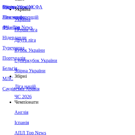
Збірна України
Італія
Суперкубок УЄФА
Україна
Німеччина
Ліга конференцій
Україна
Франція
ЛЧ - Top News
Перша ліга
Нідерланди
Друга ліга
Туреччина
Кубок України
Португалія
Суперкубок України
Бельгія
Збірна України
Збірні
МЛС
Ліга націй
Саудівська Аравія
ЧС 2026
Чемпіонати
Англія
Іспанія
АПЛ Top News