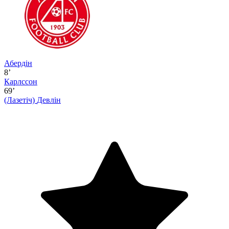
Абердін
8’
Карлссон
69’
(Лазетіч)
Девлін