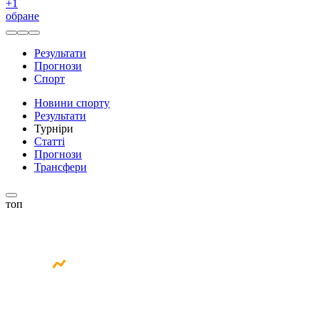
+
1
обране
Результати
Прогнози
Спорт
Новини спорту
Результати
Турніри
Статті
Прогнози
Трансфери
топ