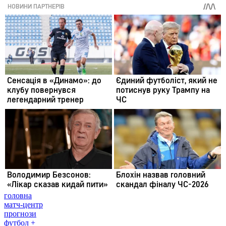
головна
матч-центр
прогнози
футбол +