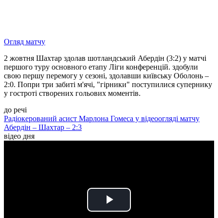
Огляд матчу
2 жовтня Шахтар здолав шотландський Абердін (3:2) у матчі
першого туру основного етапу Ліги конференцій. здобули
свою першу перемогу у сезоні, здолавши київську Оболонь –
2:0. Попри три забиті м'ячі, "гірники" поступилися супернику
у гостроті створених гольових моментів.
до речі
Радіокерований асист Марлона Гомеса у відеоогляді матчу
Абердін – Шахтар – 2:3
відео дня
Play