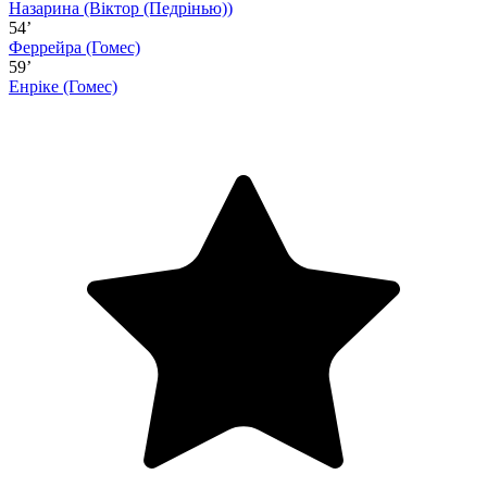
Назарина
(Віктор (Педрінью))
54’
Феррейра
(Гомес)
59’
Енріке
(Гомес)