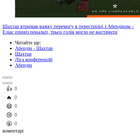
Шахтар втримав важку перемогу в перестрілці з Абердіном –
Еліас привіз пенальті, трьох голів могло не вистачити
Читайте ще
:
Абердін - Шахтар
Шахтар
Ліга конференцій
Абердін
️👍
0
️🔥
0
️😄
0
️😢
0
️🤬
0
коментарі