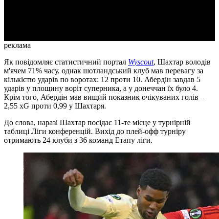
Video
реклама
Як повідомляє статистичний портал
Wyscout
, Шахтар володів
м'ячем 71% часу, однак шотландський клуб мав перевагу за
кількістю ударів по воротах: 12 проти 10. Абердін завдав 5
ударів у площину воріт суперника, а у донеччан їх було 4.
Крім того, Абердін мав вищий показник очікуваних голів –
2,55 xG проти 0,99 у Шахтаря.
До слова, наразі Шахтар посідає 11-те місце у турнірній
таблиці Ліги конференцій. Вихід до плей-офф турніру
отримають 24 клуби з 36 команд Етапу ліги.