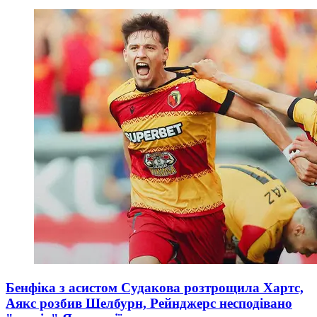
Бенфіка з асистом Судакова розтрощила Хартс,
Аякс розбив Шелбурн, Рейнджерс несподівано