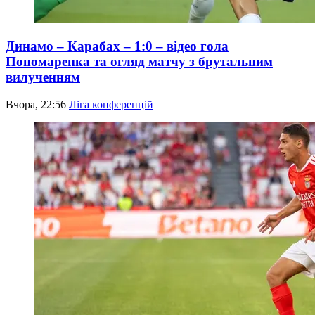
Динамо – Карабах – 1:0 – відео гола
Пономаренка та огляд матчу з брутальним
вилученням
Вчора, 22:56
Ліга конференцій