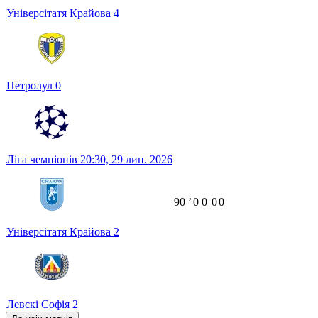
Універсітатя Крайова
4
Петролул
0
Ліга чемпіонів
20:30,
29 лип. 2026
90
ʼ
0
0
0
0
Універсітатя Крайова
2
Левскі Софія
2