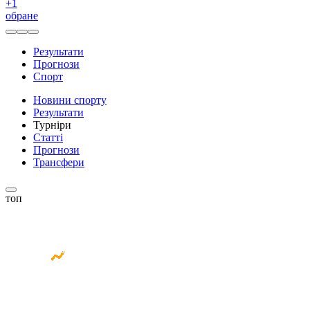
+
1
обране
Результати
Прогнози
Спорт
Новини спорту
Результати
Турніри
Статті
Прогнози
Трансфери
топ