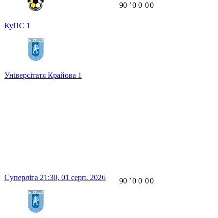
90
ʼ
0
0
0
0
КуПС
1
Універсітатя Крайова
1
Суперліга
21:30,
01 серп. 2026
90
ʼ
0
0
0
0