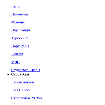
Італія
Німеччина
Франція
Нідерланди
Туреччина
Португалія
Бельгія
МЛС
Саудівська Аравія
Єврокубки
Ліга чемпіонів
Ліга Європи
Суперкубок УЄФА