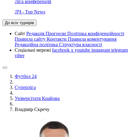
Ліга конференцій
ЛЧ - Top News
До всіх турнірів
Сайт
Редакція
Прогнози
Політика конфіденційності
Правила сайту
Контакти
Правила коментування
Редакційна політика
Структура власності
Соціальні мережі
facebook
x
youtube
instagram
telegram
viber
Футбол 24
Суперліга
Універсітатя Крайова
Владімір Скречу