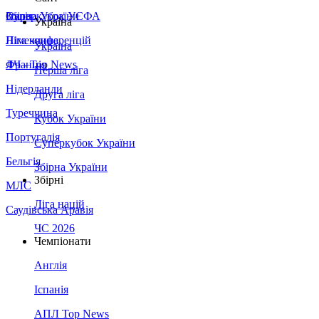
Збірна України
Італія
Суперкубок УЄФА
Україна
Німеччина
Ліга конференцій
Україна
Франція
ЛЧ - Top News
Перша ліга
Нідерланди
Друга ліга
Туреччина
Кубок України
Португалія
Суперкубок України
Бельгія
Збірна України
Збірні
МЛС
Ліга націй
Саудівська Аравія
ЧС 2026
Чемпіонати
Англія
Іспанія
АПЛ Top News