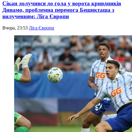
Сікан долучився до гола у ворота кривдників
Динамо, проблемна перемога Бешикташа з
вилученням: Ліга Європи
Вчора, 23:53
Ліга Європи