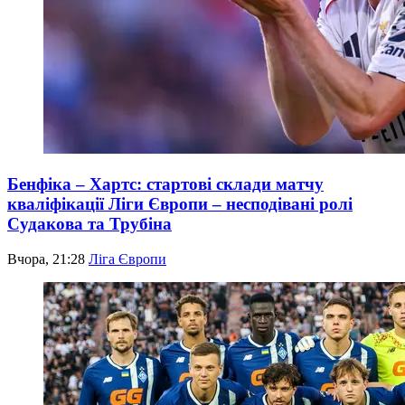
Бенфіка – Хартс: стартові склади матчу
кваліфікації Ліги Європи – несподівані ролі
Судакова та Трубіна
Вчора, 21:28
Ліга Європи