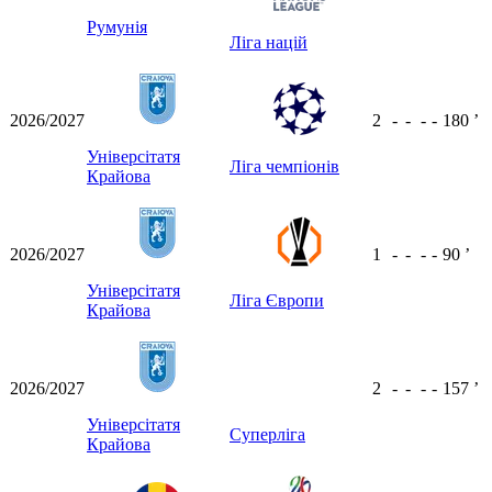
Румунія
Ліга націй
2026/2027
2
-
-
-
-
180
ʼ
Універсітатя
Ліга чемпіонів
Крайова
2026/2027
1
-
-
-
-
90
ʼ
Універсітатя
Ліга Європи
Крайова
2026/2027
2
-
-
-
-
157
ʼ
Універсітатя
Суперліга
Крайова