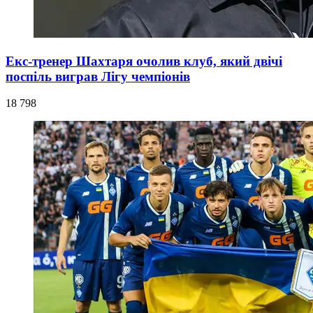
Екс-тренер Шахтаря очолив клуб, який двічі
поспіль виграв Лігу чемпіонів
18 798