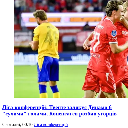
Ліга конференцій: Твенте залякує Динамо 6
"сухими" голами, Копенгаген розбив угорців
Сьогодні, 00:10
Ліга конференцій