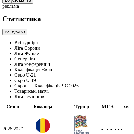
До усіх матчів
реклама
Статистика
Всі турніри
Всі турніри
Ліга Європи
Ліга Жупіле
Суперліга
Ліга конференцій
Кваліфікація Євро
Євро U-21
Євро U-19
Європа – Кваліфікація ЧС 2026
Товариські матчі
Ліга чемпіонів
Сезон
Команда
Турнір
М
Г
А
хв
2026/2027
-
-
-
-
-
-