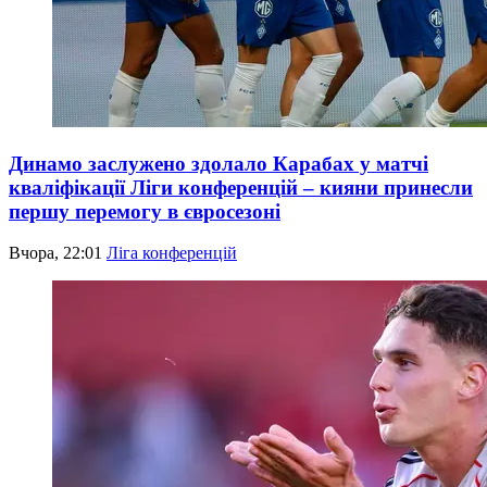
Динамо заслужено здолало Карабах у матчі
кваліфікації Ліги конференцій – кияни принесли
першу перемогу в євросезоні
Вчора, 22:01
Ліга конференцій