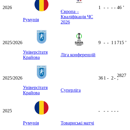
2026
1
-
-
-
-
46
ʼ
Європа –
Кваліфікація ЧС
Румунія
2026
2025/2026
9
-
-
1
1
715
ʼ
Універсітатя
Ліга конференцій
Крайова
2827
2025/2026
36
1
-
2
-
ʼ
Універсітатя
Суперліга
Крайова
2025
-
-
-
-
-
-
Румунія
Товариські матчі