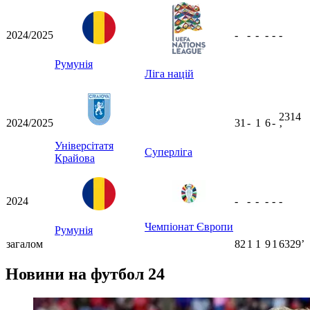
2024/2025
-
-
-
-
-
-
Румунія
Ліга націй
2314
2024/2025
31
-
1
6
-
ʼ
Універсітатя
Суперліга
Крайова
2024
-
-
-
-
-
-
Чемпіонат Європи
Румунія
загалом
82
1
1
9
1
6329ʼ
Новини на футбол 24