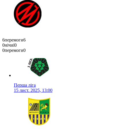
6
перемоги
6
0
нічиї
0
0
перемоги
0
Перша ліга
15 лист. 2025, 13:00