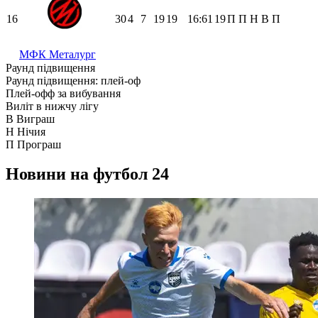
16
30
4
7
19
19
16:61
19
П
П
Н
В
П
МФК Металург
Раунд підвищення
Раунд підвищення: плей-оф
Плей-офф за вибування
Виліт в нижчу лігу
В
Виграш
Н
Нічия
П
Програш
Новини на футбол 24