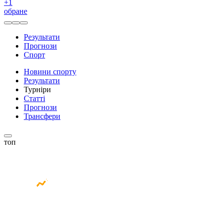
+
1
обране
Результати
Прогнози
Спорт
Новини спорту
Результати
Турніри
Статті
Прогнози
Трансфери
топ