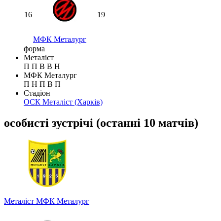
16
19
МФК Металург
форма
Металіст
П
П
В
В
Н
МФК Металург
П
Н
П
В
П
Стадіон
ОСК Металіст
(Харків)
особисті зустрічі
(
останні 10 матчів
)
Металіст
МФК Металург