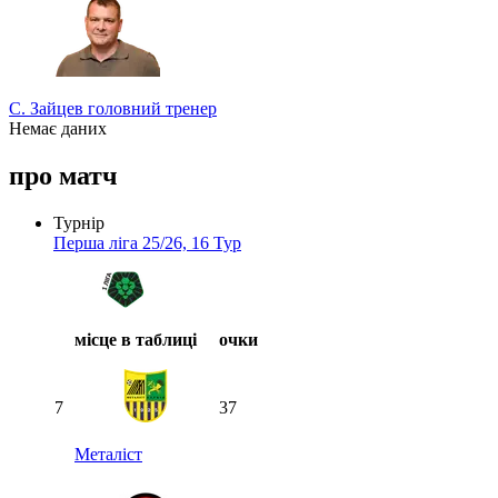
С. Зайцев
головний тренер
Немає даних
про матч
Турнір прогнозистів
Турнір
Перша ліга 25/26, 16 Тур
місце в таблиці
очки
7
37
Металіст