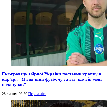
Екс-гравець збірної України поставив крапку в
кар'єрі: "Я вдячний футболу за все, що він мені
подарував"
28 липня, 08:30
Перша ліга