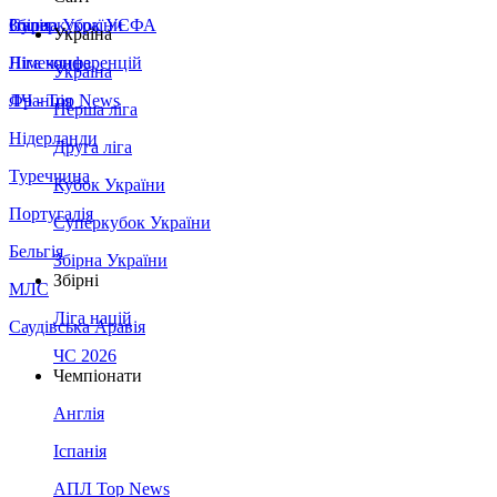
Збірна України
Італія
Суперкубок УЄФА
Україна
Німеччина
Ліга конференцій
Україна
Франція
ЛЧ - Top News
Перша ліга
Нідерланди
Друга ліга
Туреччина
Кубок України
Португалія
Суперкубок України
Бельгія
Збірна України
Збірні
МЛС
Ліга націй
Саудівська Аравія
ЧС 2026
Чемпіонати
Англія
Іспанія
АПЛ Top News