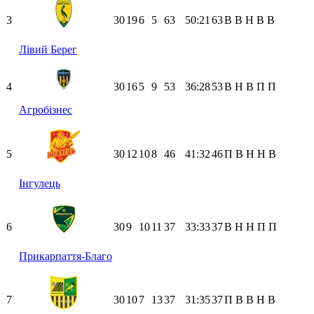
3
30
19
6
5
63
50:21
63
В
В
Н
В
В
Лівий Берег
4
30
16
5
9
53
36:28
53
В
Н
В
П
П
Агробізнес
5
30
12
10
8
46
41:32
46
П
В
Н
Н
В
Інгулець
6
30
9
10
11
37
33:33
37
В
Н
Н
П
П
Прикарпаття-Благо
7
30
10
7
13
37
31:35
37
П
В
В
Н
В