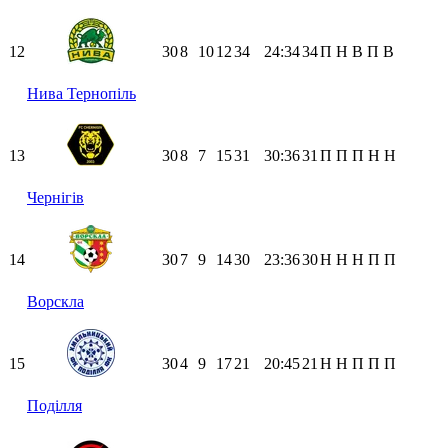
12
30
8
10
12
34
24:34
34
П
Н
В
П
В
Нива Тернопіль
13
30
8
7
15
31
30:36
31
П
П
П
Н
Н
Чернігів
14
30
7
9
14
30
23:36
30
Н
Н
Н
П
П
Ворскла
15
30
4
9
17
21
20:45
21
Н
Н
П
П
П
Поділля