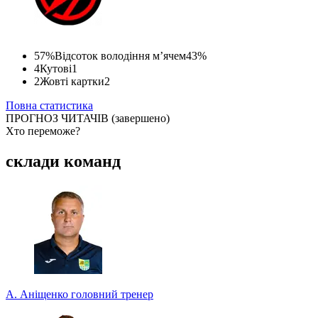
57%
Відсоток володіння м’ячем
43%
4
Кутові
1
2
Жовті картки
2
Повна статистика
ПРОГНОЗ ЧИТАЧІВ
(завершено)
Хто переможе?
Найпопулярніший рахунок
склади команд
Сформований за прогнозами учасників турніру прогнозистів.
Долучайтеся до конкурсу та вигравайте класні призи!
А. Аніщенко
головний тренер
1 - 0