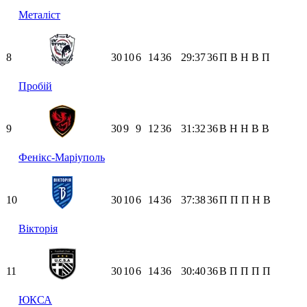
Металіст
8
30
10
6
14
36
29:37
36
П
В
Н
В
П
Пробій
9
30
9
9
12
36
31:32
36
В
Н
Н
В
В
Фенікс-Маріуполь
10
30
10
6
14
36
37:38
36
П
П
П
Н
В
Вікторія
11
30
10
6
14
36
30:40
36
В
П
П
П
П
ЮКСА