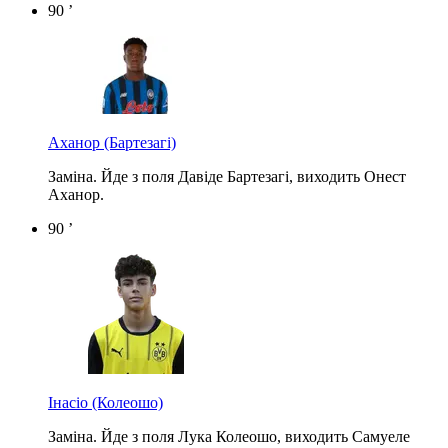
90 ’
Аханор
(Бартезагі)
Заміна. Йде з поля Давіде Бартезагі, виходить Онест
Аханор.
90 ’
Інасіо
(Колеошо)
Заміна. Йде з поля Лука Колеошо, виходить Самуеле