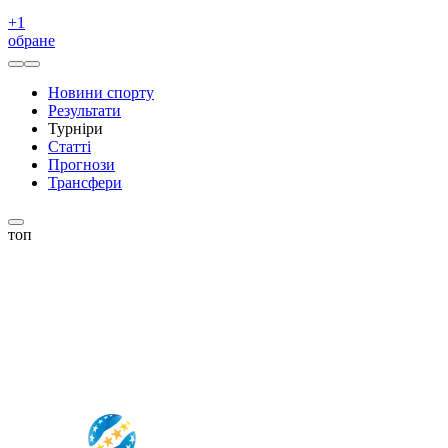
+
1
обране
Новини спорту
Результати
Турніри
Статті
Прогнози
Трансфери
топ