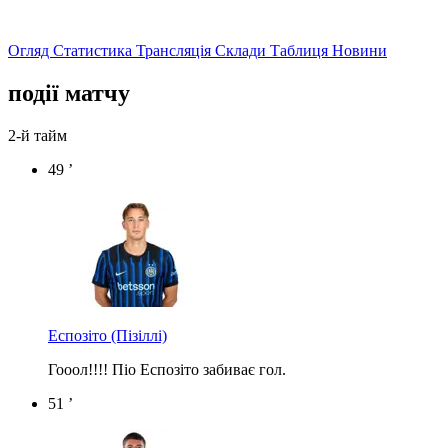
Огляд
Статистика
Трансляція
Склади
Таблиця
Новини
події матчу
2-й тайм
49 ’
Еспозіто
(Пізіллі)
Гооол!!!! Піо Еспозіто забиває гол.
51 ’