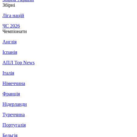
Збірні
Ліга націй
ЧС 2026
Чемпіонати
Англія
Іспанія
АПЛ Top News
Італія
Німеччина
Франція
Нідерланди
Туреччина
Португалія
Бельгія