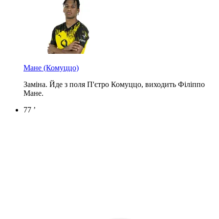
Мане
(Комуццо)
Заміна. Йде з поля П'єтро Комуццо, виходить Філіппо
Мане.
77 ’