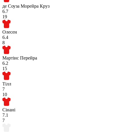
де Соуза Морейра Круз
6.7
19
Олесен
6.4
8
Мартінс Перейра
6.2
15
Тілл
7
10
Сінані
7.1
7