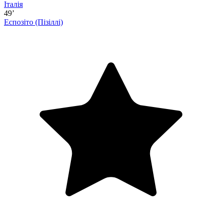
Італія
49’
Еспозіто
(Пізіллі)