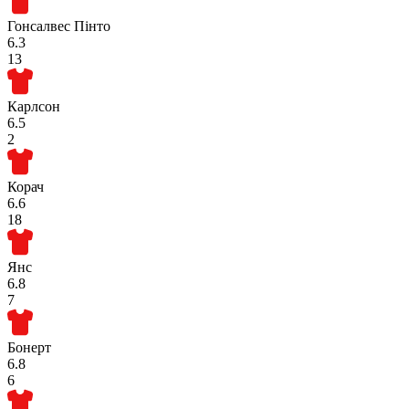
Гонсалвес Пінто
6.3
13
Карлсон
6.5
2
Корач
6.6
18
Янс
6.8
7
Бонерт
6.8
6