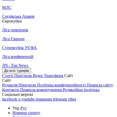
МЛС
Саудівська Аравія
Єврокубки
Ліга чемпіонів
Ліга Європи
Суперкубок УЄФА
Ліга конференцій
ЛЧ - Top News
До всіх турнірів
Статті
Прогнози
Відео
Трансфери
Сайт
Сайт
Редакція
Прогнози
Політика конфіденційності
Правила сайту
Контакти
Правила коментування
Редакційна політика
Соціальні мережі
facebook
x
youtube
instagram
telegram
viber
Укр
Рус
Новини спорту