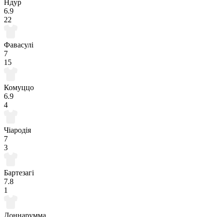
Ндур
6.9
22
Фавасулі
7
15
Комуццо
6.9
4
Чіародія
7
3
Бартезагі
7.8
1
Доннарумма