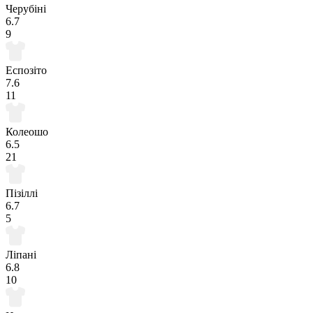
Черубіні
6.7
9
Еспозіто
7.6
11
Колеошо
6.5
21
Пізіллі
6.7
5
Ліпані
6.8
10