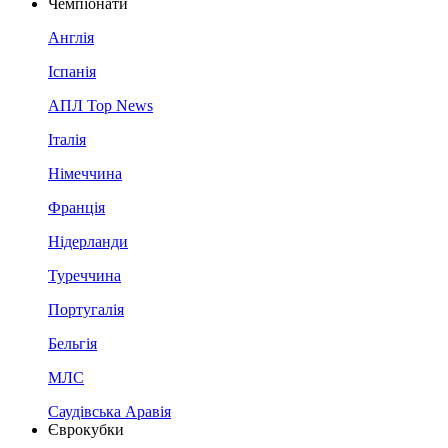
Чемпіонати
Англія
Іспанія
АПЛ Top News
Італія
Німеччина
Франція
Нідерланди
Туреччина
Португалія
Бельгія
МЛС
Саудівська Аравія
Єврокубки