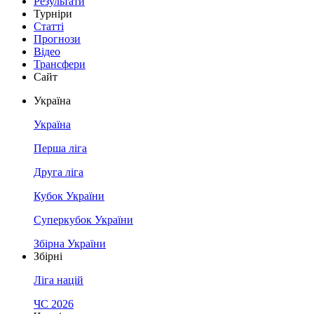
Результати
Турніри
Статті
Прогнози
Відео
Трансфери
Сайт
Україна
Україна
Перша ліга
Друга ліга
Кубок України
Суперкубок України
Збірна України
Збірні
Ліга націй
ЧС 2026