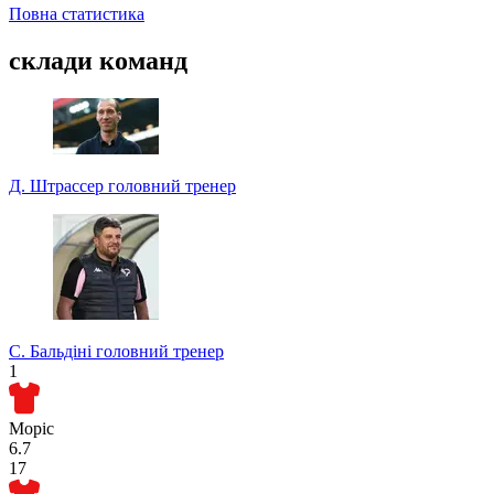
Повна статистика
склади команд
Д. Штрассер
головний тренер
С. Бальдіні
головний тренер
1
Моріс
6.7
17