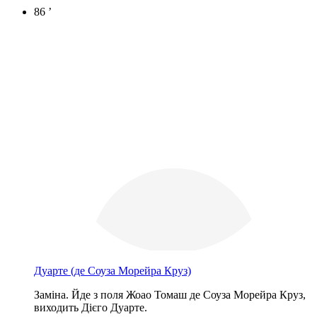
86 ’
Дуарте
(де Соуза Морейра Круз)
Заміна. Йде з поля Жоао Томаш де Соуза Морейра Круз,
виходить Дієго Дуарте.