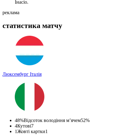
Інасіо.
реклама
статистика матчу
Люксембург
Італія
48%
Відсоток володіння м’ячем
52%
4
Кутові
7
1
Жовті картки
1