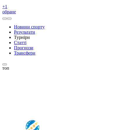
+
1
обране
Новини спорту
Результати
Турніри
Статті
Прогнози
Трансфери
топ