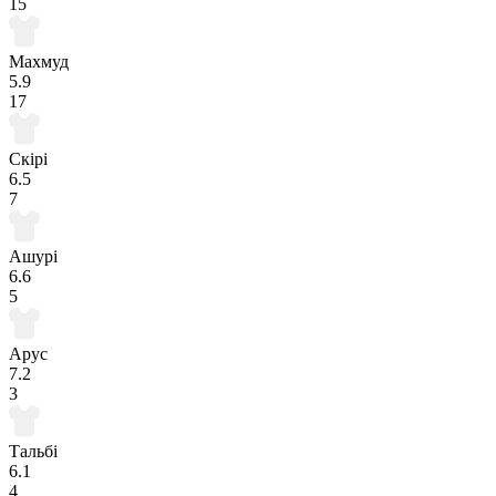
15
Махмуд
5.9
17
Скірі
6.5
7
Ашурі
6.6
5
Арус
7.2
3
Тальбі
6.1
4