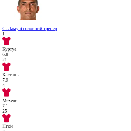
С. Ламучі
головний тренер
1
Куртуа
6.8
21
Кастань
7.9
4
Мехеле
7.1
25
Нгой