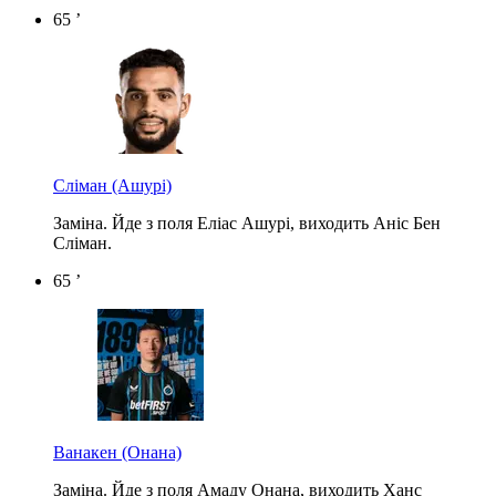
65 ’
Сліман
(Ашурі)
Заміна. Йде з поля Еліас Ашурі, виходить Аніс Бен
Сліман.
65 ’
Ванакен
(Онана)
Заміна. Йде з поля Амаду Онана, виходить Ханс