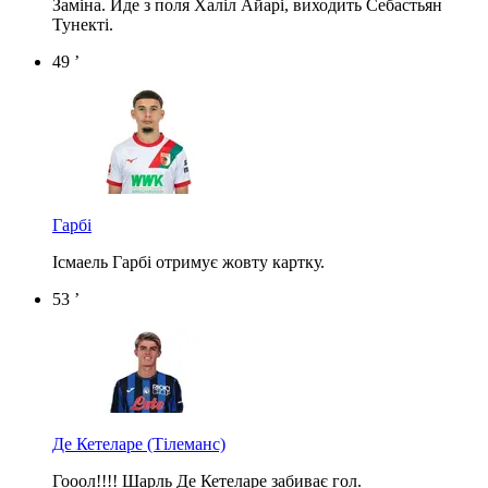
Заміна. Йде з поля Халіл Айарі, виходить Себастьян
Тунекті.
49 ’
Гарбі
Ісмаель Гарбі отримує жовту картку.
53 ’
Де Кетеларе
(Тілеманс)
Гооол!!!! Шарль Де Кетеларе забиває гол.