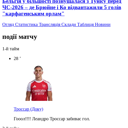
Бельгія у більшості познущалася з Тунісу перед
ЧС-2026 – де Брюйне і Ко відвантажили 5 голів
"карфагенським орлам"
Огляд
Статистика
Трансляція
Склади
Таблиця
Новини
події матчу
1-й тайм
28 ’
Троссар
(Доку)
Гооол!!!! Леандро Троссар забиває гол.