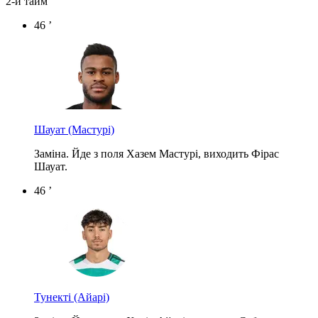
2-й тайм
46 ’
Шауат
(Мастурі)
Заміна. Йде з поля Хазем Мастурі, виходить Фірас
Шауат.
46 ’
Тунекті
(Айарі)