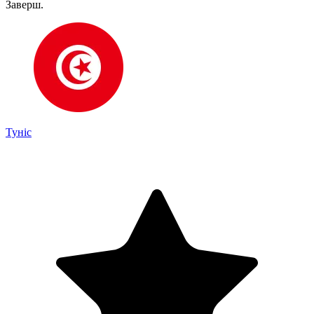
Заверш.
Туніс