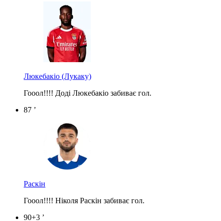
Люкебакіо
(Лукаку)
Гооол!!!! Доді Люкебакіо забиває гол.
87 ’
Раскін
Гооол!!!! Ніколя Раскін забиває гол.
90+3 ’