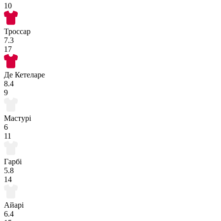
10
Троссар
7.3
17
Де Кетеларе
8.4
9
Мастурі
6
11
Гарбі
5.8
14
Айарі
6.4