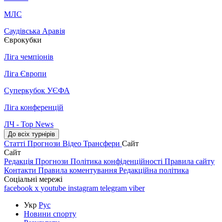
МЛС
Саудівська Аравія
Єврокубки
Ліга чемпіонів
Ліга Європи
Суперкубок УЄФА
Ліга конференцій
ЛЧ - Top News
До всіх турнірів
Статті
Прогнози
Відео
Трансфери
Сайт
Сайт
Редакція
Прогнози
Політика конфіденційності
Правила сайту
Контакти
Правила коментування
Редакційна політика
Соціальні мережі
facebook
x
youtube
instagram
telegram
viber
Укр
Рус
Новини спорту