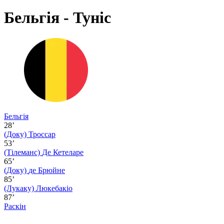
Бельгія - Туніс
Бельгія
28’
(Доку)
Троссар
53’
(Тілеманс)
Де Кетеларе
65’
(Доку)
де Брюйне
85’
(Лукаку)
Люкебакіо
87’
Раскін