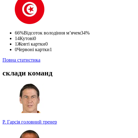
66%
Відсоток володіння м’ячем
34%
14
Кутові
0
1
Жовті картки
0
0
Червоні картки
1
Повна статистика
склади команд
Р. Гарсія
головний тренер