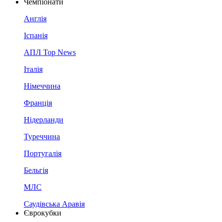
Чемпіонати
Англія
Іспанія
АПЛ Top News
Італія
Німеччина
Франція
Нідерланди
Туреччина
Португалія
Бельгія
МЛС
Саудівська Аравія
Єврокубки