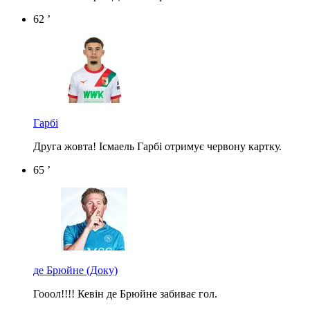
62 ’
Гарбі
Друга жовта! Ісмаель Гарбі отримує червону картку.
65 ’
де Брюйне
(Доку)
Гооол!!!! Кевін де Брюйне забиває гол.