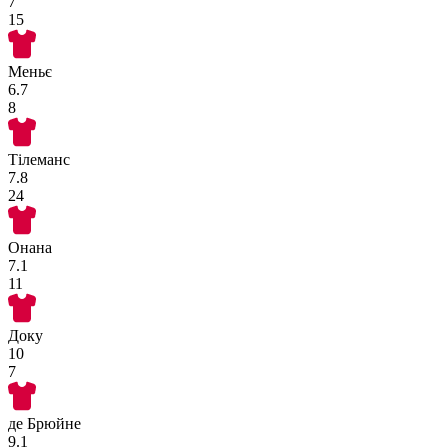
7
15
Меньє
6.7
8
Тілеманс
7.8
24
Онана
7.1
11
Доку
10
7
де Брюйне
9.1