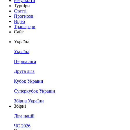
Результати
Турніри
Статті
Прогнози
Відео
Трансфери
Сайт
Україна
Україна
Перша ліга
Друга ліга
Кубок України
Суперкубок України
Збірна України
Збірні
Ліга націй
ЧС 2026