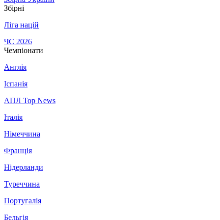
Збірні
Ліга націй
ЧС 2026
Чемпіонати
Англія
Іспанія
АПЛ Top News
Італія
Німеччина
Франція
Нідерланди
Туреччина
Португалія
Бельгія