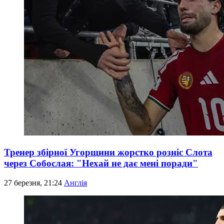
Тренер збірної Угорщини жорстко розніс Слота
через Собослая: "Нехай не дає мені поради"
27 березня, 21:24
Англія