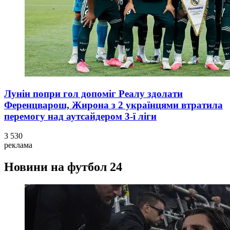
Лунін попри гол допоміг Реалу здолати
Ференцварош, Жирона з 2 українцями втратила
перемогу над аутсайдером 3-ї ліги
3 530
реклама
Новини на футбол 24