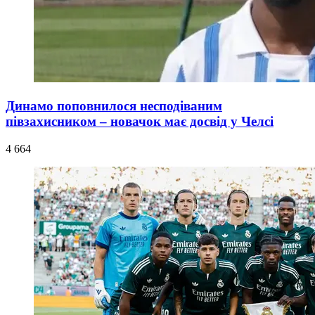
Динамо поповнилося несподіваним
півзахисником – новачок має досвід у Челсі
4 664