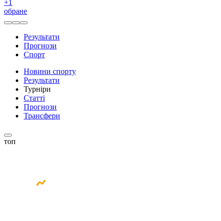
+
1
обране
Результати
Прогнози
Спорт
Новини спорту
Результати
Турніри
Статті
Прогнози
Трансфери
топ