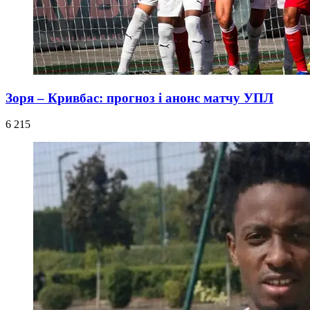
Зоря – Кривбас: прогноз і анонс матчу УПЛ
6 215