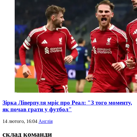
Зірка Ліверпуля мріє про Реал: "З того моменту,
як почав грати у футбол"
14 лютого, 16:04
Англія
склад команди