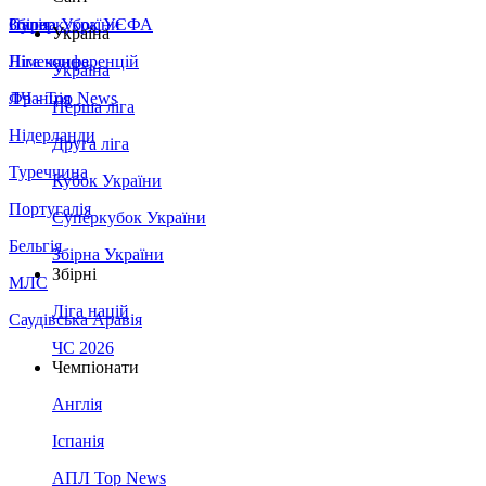
Збірна України
Італія
Суперкубок УЄФА
Україна
Німеччина
Ліга конференцій
Україна
Франція
ЛЧ - Top News
Перша ліга
Нідерланди
Друга ліга
Туреччина
Кубок України
Португалія
Суперкубок України
Бельгія
Збірна України
Збірні
МЛС
Ліга націй
Саудівська Аравія
ЧС 2026
Чемпіонати
Англія
Іспанія
АПЛ Top News