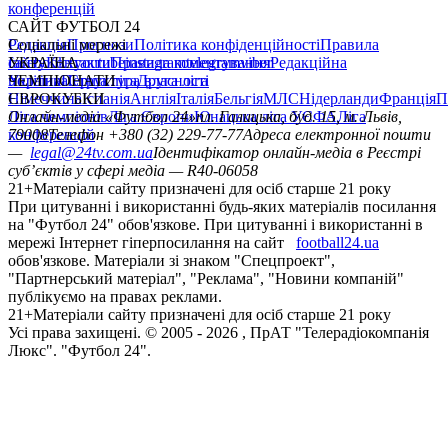
конференцій
САЙТ ФУТБОЛ 24
Редакція
Соціальні мережі
Прогнози
Політика конфіденційності
Правила
сайту
facebook
УКРАЇНА
Контакти
x
youtube
Правила коментування
instagram
telegram
viber
Редакційна
політика
Україна
ЧЕМПІОНАТИ
Перша ліга
Структура власності
Друга ліга
Німеччина
ЄВРОКУБКИ
Іспанія
Англія
Італія
Бельгія
МЛС
Нідерланди
Франція
П
Ліга чемпіонів
Онлайн-медіа «Футбол 24»
Ліга Європи
Юнацька ліга УЄФА
пл. Галицька, буд. 15, м. Львів,
Ліга
конференцій
79008
Телефон +380 (32) 229-77-77
Адреса електронної пошти
—
legal@24tv.com.ua
Ідентифікатор онлайн-медіа в Реєстрі
суб’єктів у сфері медіа — R40-06058
21+
Матеріали сайту призначені для осіб старше 21 року
При цитуванні і використанні будь-яких матеріалів посилання
на "Футбол 24" обов'язкове. При цитуванні і використанні в
мережі Інтернет гіперпосилання на сайт
football24.ua
обов'язкове. Матеріали зі знаком "Спецпроект",
"Партнерський матеріал", "Реклама", "Новини компаній"
публікуємо на правах реклами.
21+
Матеріали сайту призначені для осіб старше 21 року
Усi права захищенi. © 2005 -
2026
, ПрАТ "Телерадіокомпанія
Люкс". "Футбол 24".