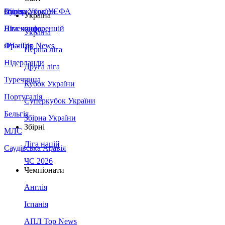
Збірна України
Італія
Суперкубок УЄФА
Україна
Німеччина
Ліга конференцій
Україна
Франція
ЛЧ - Top News
Перша ліга
Нідерланди
Друга ліга
Туреччина
Кубок України
Португалія
Суперкубок України
Бельгія
Збірна України
Збірні
МЛС
Ліга націй
Саудівська Аравія
ЧС 2026
Чемпіонати
Англія
Іспанія
АПЛ Top News