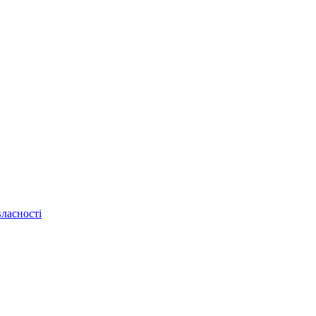
ласності