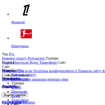
Франція
Німеччина
Укр
Рус
Новини спорту
Результати
Турніри
Україна
Статті
Прогнози
Відео
Трансфери
Сайт
Сайт
Україна
Збірні
Укр
Рус
Редакція
Прогнози
Політика конфіденційності
Правила сайту
К
Новини спорту
Соціальні мережі
Перша ліга
Ліга націй
Чемпіонати
Результати
facebook
x
youtube
instagram
telegram
viber
Турніри
Друга ліга
ЧС 2026
Англія
Єврокубки
Статті
Прогнози
Кубок України
Іспанія
Ліга чемпіонів
До всіх турнірів
Відео
Трансфери
Суперкубок України
АПЛ Top News
Ліга Європи
Сайт