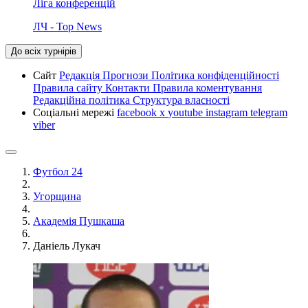
Ліга конференцій
ЛЧ - Top News
До всіх турнірів
Сайт
Редакція
Прогнози
Політика конфіденційності
Правила сайту
Контакти
Правила коментування
Редакційна політика
Структура власності
Соціальні мережі
facebook
x
youtube
instagram
telegram
viber
Футбол 24
Угорщина
Академія Пушкаша
Даніель Лукач