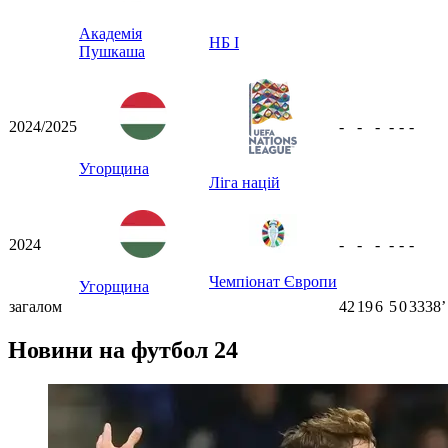
ʼ
Академія
НБ I
Пушкаша
2024/2025
-
-
-
-
-
-
Угорщина
Ліга націй
2024
-
-
-
-
-
-
Чемпіонат Європи
Угорщина
загалом
42
19
6
5
0
3338ʼ
Новини на футбол 24