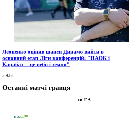
Леоненко оцінив шанси Динамо вийти в
основний етап Ліги конференцій: "ПАОК і
Карабах – це небо і земля"
3 938
Останні матчі гравця
хв
Г
А