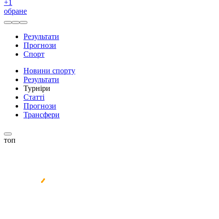
+
1
обране
Результати
Прогнози
Спорт
Новини спорту
Результати
Турніри
Статті
Прогнози
Трансфери
топ