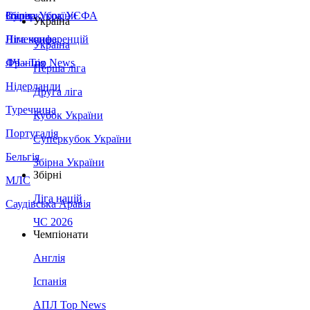
Збірна України
Італія
Суперкубок УЄФА
Україна
Німеччина
Ліга конференцій
Україна
Франція
ЛЧ - Top News
Перша ліга
Нідерланди
Друга ліга
Туреччина
Кубок України
Португалія
Суперкубок України
Бельгія
Збірна України
Збірні
МЛС
Ліга націй
Саудівська Аравія
ЧС 2026
Чемпіонати
Англія
Іспанія
АПЛ Top News