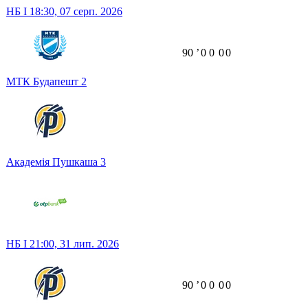
НБ I
18:30,
07 серп. 2026
90
ʼ
0
0
0
0
МТК Будапешт
2
Академія Пушкаша
3
НБ I
21:00,
31 лип. 2026
90
ʼ
0
0
0
0