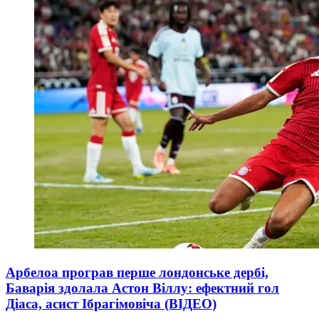
Арбелоа програв перше лондонське дербі,
Баварія здолала Астон Віллу: ефектний гол
Діаса, асист Ібрагімовіча (ВІДЕО)