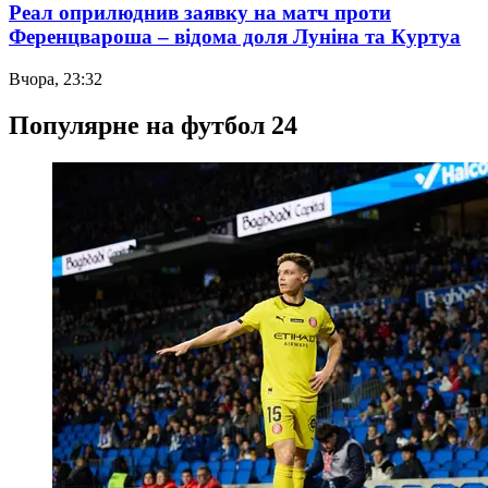
Реал оприлюднив заявку на матч проти
Ференцвароша – відома доля Луніна та Куртуа
Вчора, 23:32
Популярне на футбол 24