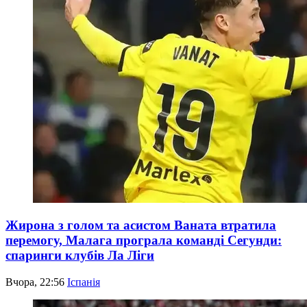
Жирона з голом та асистом Ваната втратила
перемогу, Малага програла команді Сегунди:
спаринги клубів Ла Ліги
Вчора, 22:56
Іспанія