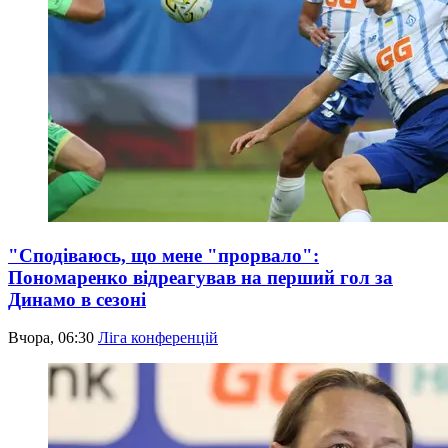
"Сподіваюсь, що мене "прорвало":
Пономаренко відреагував на перший гол за
Динамо в сезоні
Вчора, 06:30
Ліга конференцій