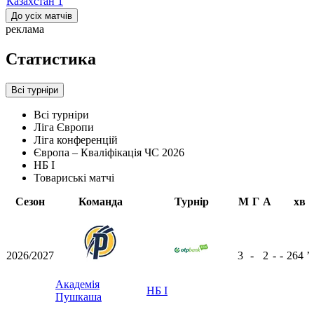
Казахстан
1
До усіх матчів
реклама
Статистика
Всі турніри
Всі турніри
Ліга Європи
Ліга конференцій
Європа – Кваліфікація ЧС 2026
НБ I
Товариські матчі
Сезон
Команда
Турнір
М
Г
А
хв
2026/2027
3
-
2
-
-
264
ʼ
Академія
НБ I
Пушкаша