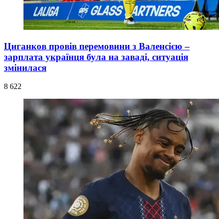
Циганков провів перемовини з Валенсією –
зарплата українця була на заваді, ситуація
змінилася
8 622