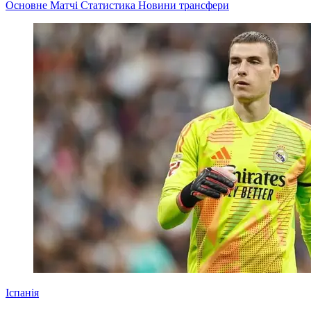
Основне
Матчі
Статистика
Новини
трансфери
Іспанія