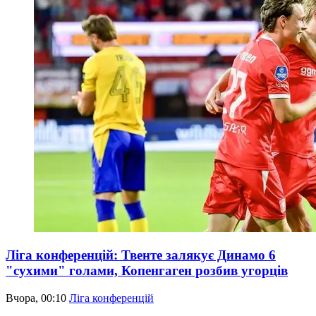
Ліга конференцій: Твенте залякує Динамо 6
"сухими" голами, Копенгаген розбив угорців
Вчора, 00:10
Ліга конференцій