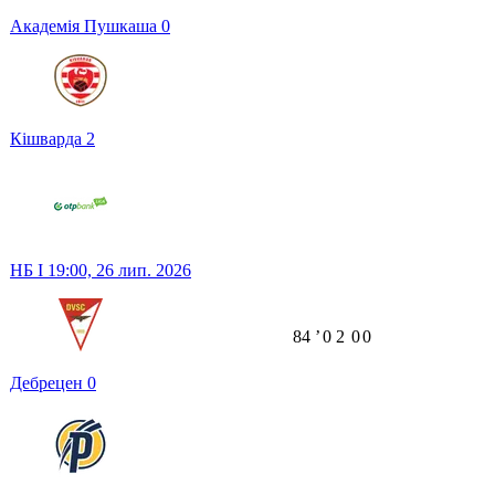
Академія Пушкаша
0
Кішварда
2
НБ I
19:00,
26 лип. 2026
84
ʼ
0
2
0
0
Дебрецен
0