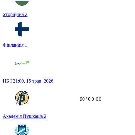
Угорщина
2
Фінляндія
1
НБ I
21:00,
15 трав. 2026
90
ʼ
0
0
0
0
Академія Пушкаша
2