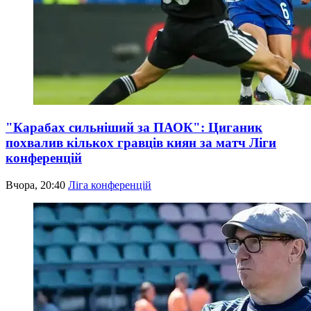
"Карабах сильніший за ПАОК": Циганик
похвалив кількох гравців киян за матч Ліги
конференцій
Вчора, 20:40
Ліга конференцій