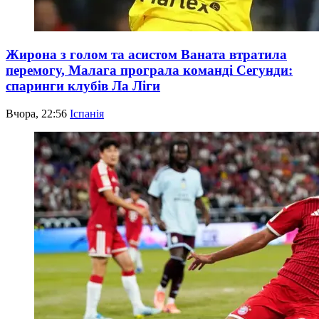
Жирона з голом та асистом Ваната втратила
перемогу, Малага програла команді Сегунди:
спаринги клубів Ла Ліги
Вчора, 22:56
Іспанія