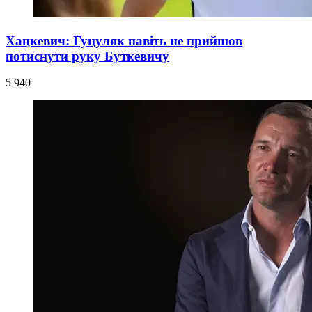
Хацкевич: Гуцуляк навіть не прийшов
потиснути руку Буткевичу
5 940