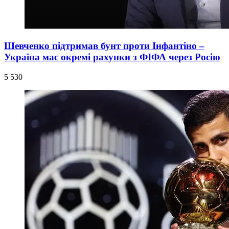
Шевченко підтримав бунт проти Інфантіно –
Україна має окремі рахунки з ФІФА через Росію
5 530