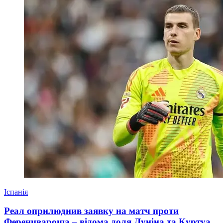
Іспанія
Реал оприлюднив заявку на матч проти
Ференцвароша – відома доля Луніна та Куртуа