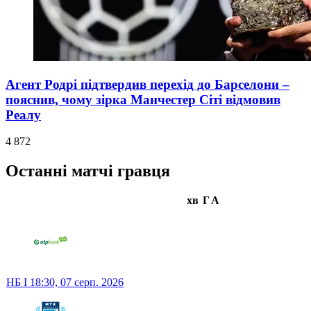
Агент Родрі підтвердив перехід до Барселони –
пояснив, чому зірка Манчестер Сіті відмовив
Реалу
4 872
Останні матчі гравця
хв
Г
А
НБ I
18:30,
07 серп. 2026