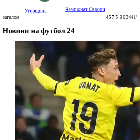
Чемпіонат Європи
Угорщина
загалом
45
7
5
9
0
3441ʼ
Новини на футбол 24