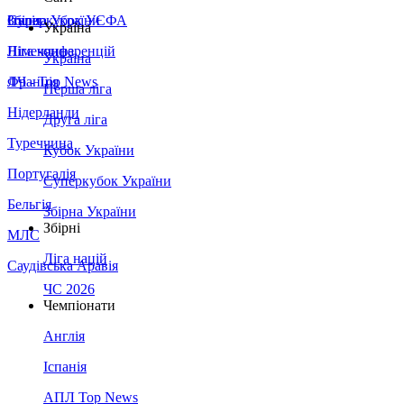
Збірна України
Італія
Суперкубок УЄФА
Україна
Німеччина
Ліга конференцій
Україна
Франція
ЛЧ - Top News
Перша ліга
Нідерланди
Друга ліга
Туреччина
Кубок України
Португалія
Суперкубок України
Бельгія
Збірна України
Збірні
МЛС
Ліга націй
Саудівська Аравія
ЧС 2026
Чемпіонати
Англія
Іспанія
АПЛ Top News