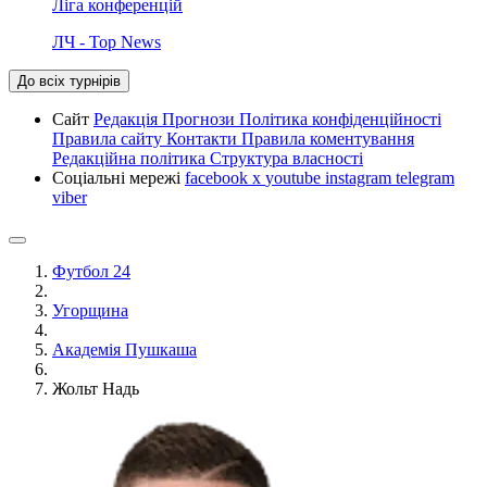
Ліга конференцій
ЛЧ - Top News
До всіх турнірів
Сайт
Редакція
Прогнози
Політика конфіденційності
Правила сайту
Контакти
Правила коментування
Редакційна політика
Структура власності
Соціальні мережі
facebook
x
youtube
instagram
telegram
viber
Футбол 24
Угорщина
Академія Пушкаша
Жольт Надь