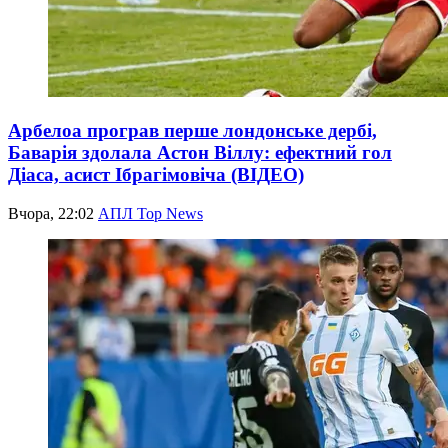
Арбелоа програв перше лондонське дербі,
Баварія здолала Астон Віллу: ефектний гол
Діаса, асист Ібрагімовіча (ВІДЕО)
Вчора, 22:02
АПЛ Top News