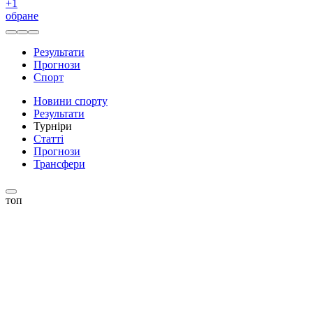
+
1
обране
Результати
Прогнози
Спорт
Новини спорту
Результати
Турніри
Статті
Прогнози
Трансфери
топ