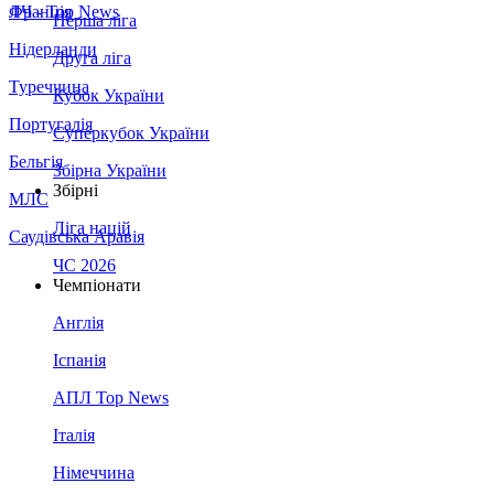
Франція
ЛЧ - Top News
Перша ліга
Нідерланди
Друга ліга
Туреччина
Кубок України
Португалія
Суперкубок України
Бельгія
Збірна України
Збірні
МЛС
Ліга націй
Саудівська Аравія
ЧС 2026
Чемпіонати
Англія
Іспанія
АПЛ Top News
Італія
Німеччина