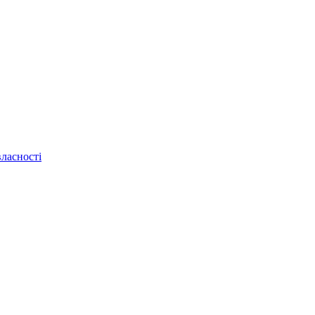
ласності