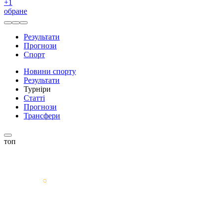
+
1
обране
Результати
Прогнози
Спорт
Новини спорту
Результати
Турніри
Статті
Прогнози
Трансфери
топ