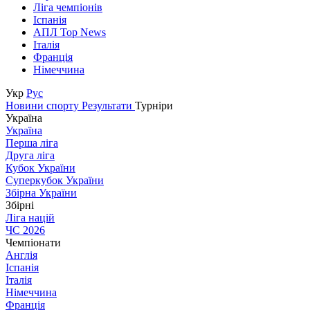
Ліга чемпіонів
Іспанія
АПЛ Top News
Італія
Франція
Німеччина
Укр
Рус
Новини спорту
Результати
Турніри
Україна
Україна
Перша ліга
Друга ліга
Кубок України
Суперкубок України
Збірна України
Збірні
Ліга націй
ЧС 2026
Чемпіонати
Англія
Іспанія
Італія
Німеччина
Франція