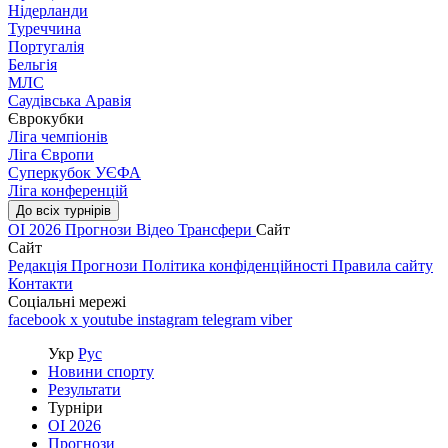
Нідерланди
Туреччина
Португалія
Бельгія
МЛС
Саудівська Аравія
Єврокубки
Ліга чемпіонів
Ліга Європи
Суперкубок УЄФА
Ліга конференцій
До всіх турнірів
ОІ 2026
Прогнози
Відео
Трансфери
Сайт
Сайт
Редакція
Прогнози
Політика конфіденційності
Правила сайту
Контакти
Соціальні мережі
facebook
x
youtube
instagram
telegram
viber
Укр
Рус
Новини спорту
Результати
Турніри
ОІ 2026
Прогнози