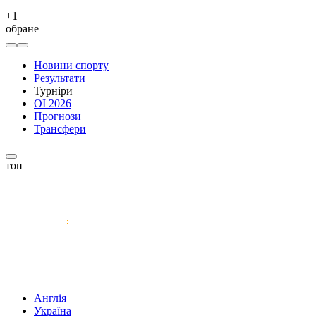
+
1
обране
Новини спорту
Результати
Турніри
ОІ 2026
Прогнози
Трансфери
топ
Англія
Україна