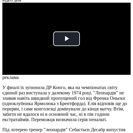
Play
Video
реклама
У фіналі їх зупинила ДР Конго, яка на чемпіонатах світу
єдиний раз виступала у далекому 1974 році. "Леопардів" не
зламав навіть швидкий пропущений гол від Френка Оньєки
(одноклубника Ярмолюка з Брентфорда). Елія відповів ще до
перерви, і саме конголезці домінували до кінця матчу. Втім,
забити не вдалося ні в основний час, ні в пів години
екстратаймів. Переможця визначила серія пенальті.
Під лотерею тренер "леопардів" Себастьєн Десабр випустив