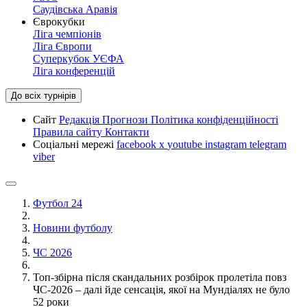
Саудівська Аравія
Єврокубки
Ліга чемпіонів
Ліга Європи
Суперкубок УЄФА
Ліга конференцій
До всіх турнірів
Сайт
Редакція
Прогнози
Політика конфіденційності
Правила сайту
Контакти
Соціальні мережі
facebook
x
youtube
instagram
telegram
viber
Футбол 24
Новини футболу
ЧС 2026
Топ-збірна після скандальних розбірок пролетіла повз
ЧС-2026 – далі йде сенсація, якої на Мундіалях не було
52 роки