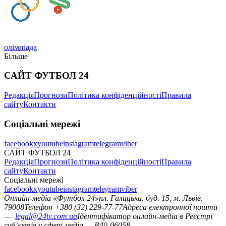
олімпіада
Більше
САЙТ ФУТБОЛ 24
Редакція
Прогнози
Політика конфіденційності
Правила
сайту
Контакти
Соціальні мережі
facebook
x
youtube
instagram
telegram
viber
САЙТ ФУТБОЛ 24
Редакція
Прогнози
Політика конфіденційності
Правила
сайту
Контакти
Соціальні мережі
facebook
x
youtube
instagram
telegram
viber
Онлайн-медіа «Футбол 24»
пл. Галицька, буд. 15, м. Львів,
79008
Телефон +380 (32) 229-77-77
Адреса електронної пошти
—
legal@24tv.com.ua
Ідентифікатор онлайн-медіа в Реєстрі
суб’єктів у сфері медіа — R40-06058