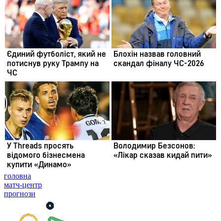
головна
матч-центр
прогнози