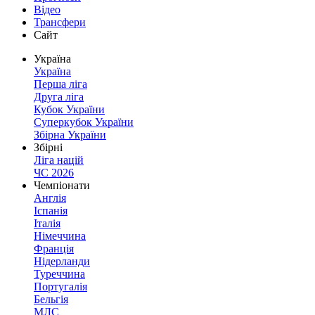
Відео
Трансфери
Сайт
Україна
Україна
Перша ліга
Друга ліга
Кубок України
Суперкубок України
Збірна України
Збірні
Ліга націй
ЧС 2026
Чемпіонати
Англія
Іспанія
Італія
Німеччина
Франція
Нідерланди
Туреччина
Португалія
Бельгія
МЛС