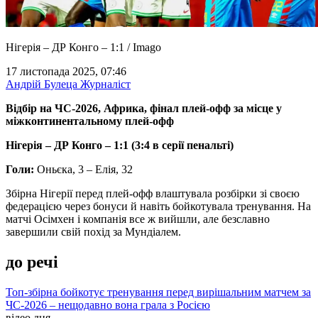
Нігерія – ДР Конго – 1:1 / Imago
17 листопада 2025, 07:46
Андрій Булеца
Журналіст
Відбір на ЧС-2026, Африка, фінал плей-офф за місце у
міжконтинентальному плей-офф
Нігерія – ДР Конго – 1:1 (3:4 в серії пенальті)
Голи:
Оньєка, 3 – Елія, 32
Збірна Нігерії перед плей-офф влаштувала розбірки зі своєю
федерацією через бонуси й навіть бойкотувала тренування. На
матчі Осімхен і компанія все ж вийшли, але безславно
завершили свій похід за Мундіалем.
до речі
Топ-збірна бойкотує тренування перед вирішальним матчем за
ЧС-2026 – нещодавно вона грала з Росією
відео дня