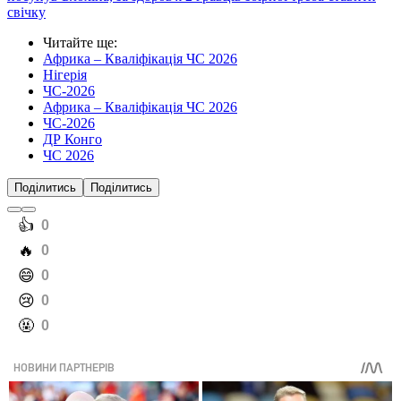
свічку
Читайте ще
:
Африка – Кваліфікація ЧС 2026
Нігерія
ЧС-2026
Африка – Кваліфікація ЧС 2026
ЧС-2026
ДР Конго
ЧС 2026
Поділитись
Поділитись
️👍
0
️🔥
0
️😄
0
️😢
0
️🤬
0