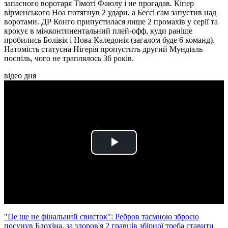
запасного воротаря Тімоті Фаюлу і не прогадав. Кіпер
вірменського Ноа потягнув 2 удари, а Бессі сам запустив над
воротами. ДР Конго припустилася лише 2 промахів у серії та
крокує в міжконтинентальний плей-офф, куди раніше
пробились Болівія і Нова Каледонія (загалом буде 6 команд).
Натомість статусна Нігерія пропустить другий Мундіаль
поспіль, чого не траплялось 36 років.
відео дня
Play
Video
"Це ще не фінальний свисток": Ребров таємною зброєю
посунув Блохіна, за здоров'я 2 гравців збірної треба ставити