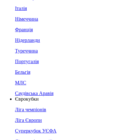
Італія
Німеччина
Франція
Нідерланди
Туреччина
Португалія
Бельгія
МЛС
Саудівська Аравія
Єврокубки
Ліга чемпіонів
Ліга Європи
Суперкубок УЄФА