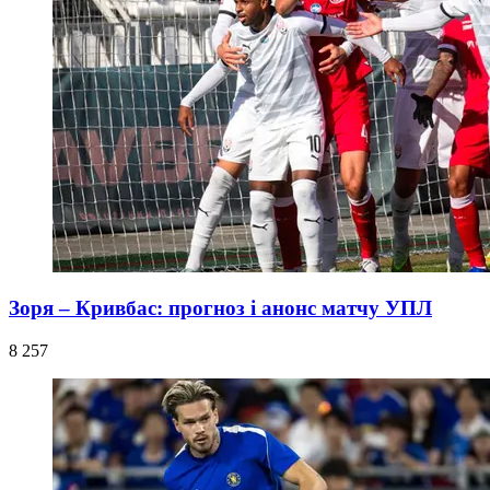
Зоря – Кривбас: прогноз і анонс матчу УПЛ
8 257