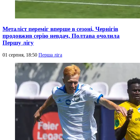
Металіст переміг вперше в сезоні, Чернігів
продовжив серію невдач, Полтава очолила
Першу лігу
01 серпня, 18:50
Перша ліга