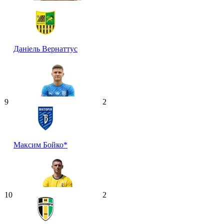
Даніель Вернаттус
9
2
Максим Бойко*
10
2