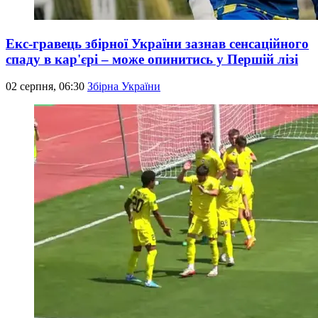
Екс-гравець збірної України зазнав сенсаційного
спаду в кар'єрі – може опинитись у Першій лізі
02 серпня, 06:30
Збірна України