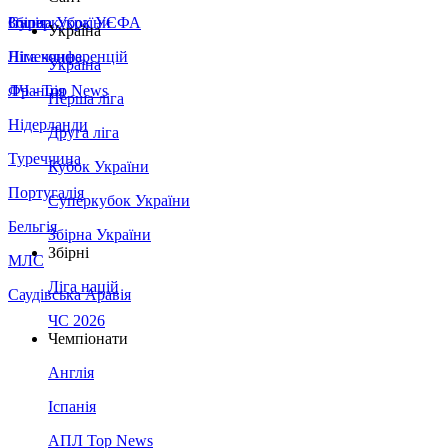
Збірна України
Італія
Суперкубок УЄФА
Україна
Німеччина
Ліга конференцій
Україна
Франція
ЛЧ - Top News
Перша ліга
Нідерланди
Друга ліга
Туреччина
Кубок України
Португалія
Суперкубок України
Бельгія
Збірна України
Збірні
МЛС
Ліга націй
Саудівська Аравія
ЧС 2026
Чемпіонати
Англія
Іспанія
АПЛ Top News