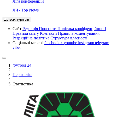
Ліга конференцій
ЛЧ - Top News
До всіх турнірів
Сайт
Редакція
Прогнози
Політика конфіденційності
Правила сайту
Контакти
Правила коментування
Редакційна політика
Структура власності
Соціальні мережі
facebook
x
youtube
instagram
telegram
viber
Футбол 24
Перша ліга
Статистика