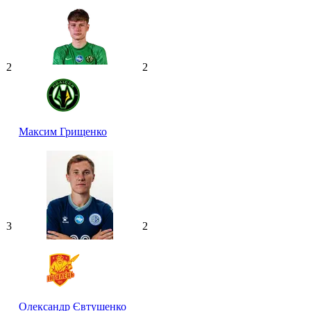
2
2
Максим Грищенко
3
2
Олександр Євтушенко