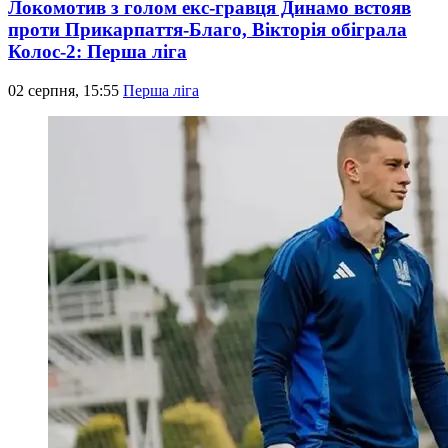
Локомотив з голом екс-гравця Динамо встояв
проти Прикарпаття-Благо, Вікторія обіграла
Колос-2: Перша ліга
02 серпня, 15:55
Перша ліга