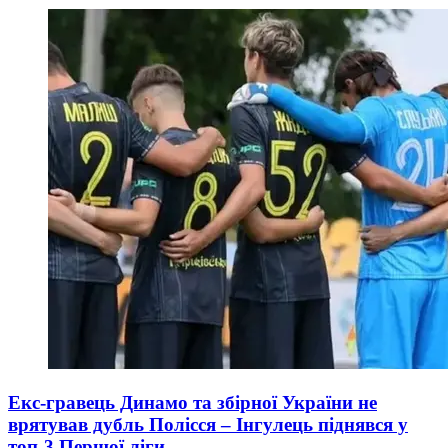
Екс-гравець Динамо та збірної України не
врятував дубль Полісся – Інгулець піднявся у
топ-3 Першої ліги