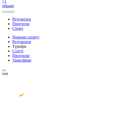
+
1
обране
Результати
Прогнози
Спорт
Новини спорту
Результати
Турніри
Статті
Прогнози
Трансфери
топ