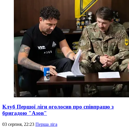
Клуб Першої ліги оголосив про співпрацю з
бригадою "Азов"
03 серпня, 22:23
Перша ліга