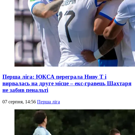
Перша ліга: ЮКСА переграла Ниву Т і
вирвалась на друге місце – екс-гравець Шахтаря
не забив пенальті
07 серпня, 14:56
Перша ліга