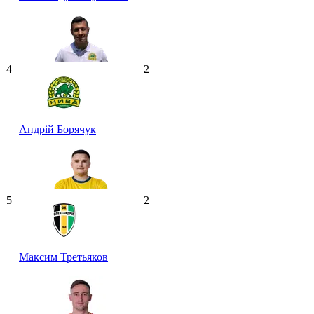
4
2
Андрій Борячук
5
2
Максим Третьяков