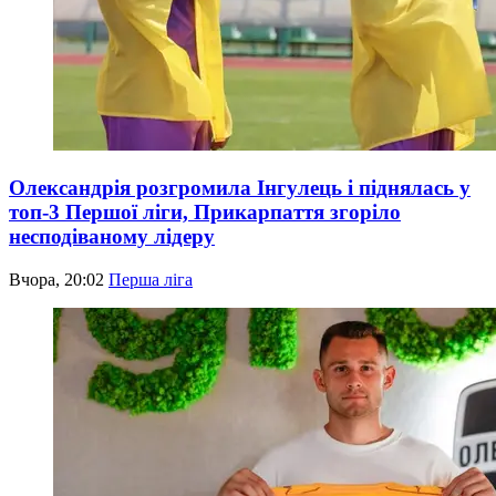
Олександрія розгромила Інгулець і піднялась у
топ-3 Першої ліги, Прикарпаття згоріло
несподіваному лідеру
Вчора, 20:02
Перша ліга