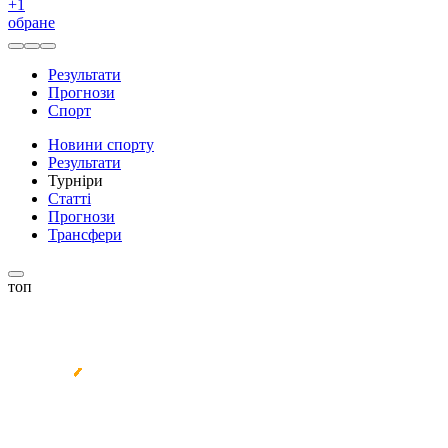
+
1
обране
Результати
Прогнози
Спорт
Новини спорту
Результати
Турніри
Статті
Прогнози
Трансфери
топ