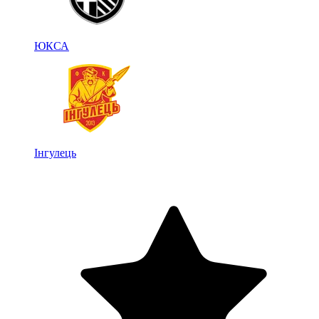
ЮКСА
Інгулець