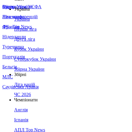
Збірна України
Італія
Суперкубок УЄФА
Україна
Німеччина
Ліга конференцій
Україна
Франція
ЛЧ - Top News
Перша ліга
Нідерланди
Друга ліга
Туреччина
Кубок України
Португалія
Суперкубок України
Бельгія
Збірна України
Збірні
МЛС
Ліга націй
Саудівська Аравія
ЧС 2026
Чемпіонати
Англія
Іспанія
АПЛ Top News