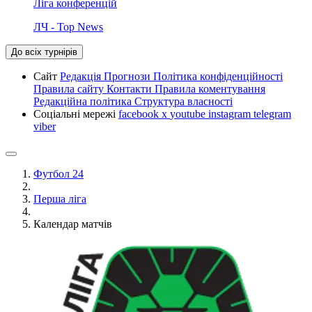
Ліга конференцій
ЛЧ - Top News
До всіх турнірів
Сайт
Редакція
Прогнози
Політика конфіденційності
Правила сайту
Контакти
Правила коментування
Редакційна політика
Структура власності
Соціальні мережі
facebook
x
youtube
instagram
telegram
viber
Футбол 24
Перша ліга
Календар матчів