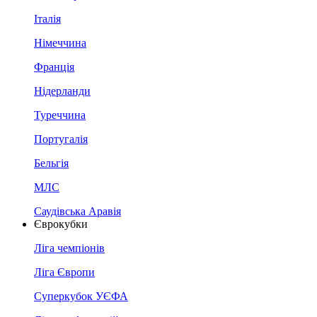
Італія
Німеччина
Франція
Нідерланди
Туреччина
Португалія
Бельгія
МЛС
Саудівська Аравія
Єврокубки
Ліга чемпіонів
Ліга Європи
Суперкубок УЄФА