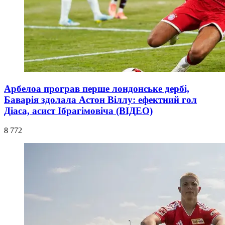
Арбелоа програв перше лондонське дербі,
Баварія здолала Астон Віллу: ефектний гол
Діаса, асист Ібрагімовіча (ВІДЕО)
8 772