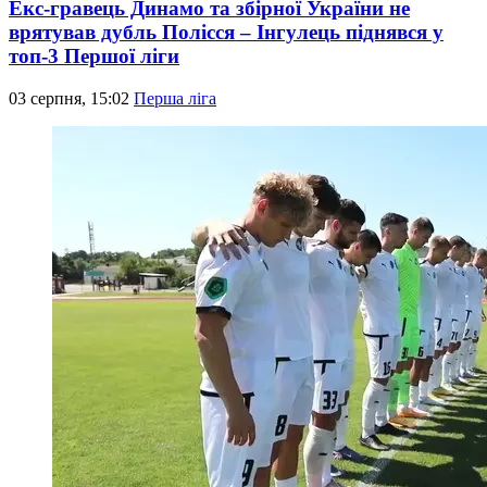
Екс-гравець Динамо та збірної України не
врятував дубль Полісся – Інгулець піднявся у
топ-3 Першої ліги
03 серпня, 15:02
Перша ліга