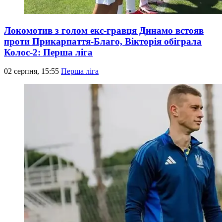
Локомотив з голом екс-гравця Динамо встояв
проти Прикарпаття-Благо, Вікторія обіграла
Колос-2: Перша ліга
02 серпня, 15:55
Перша ліга