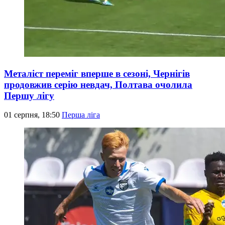
Металіст переміг вперше в сезоні, Чернігів
продовжив серію невдач, Полтава очолила
Першу лігу
01 серпня, 18:50
Перша ліга