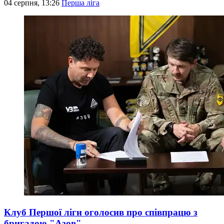
04 серпня, 13:26
Перша ліга
Клуб Першої ліги оголосив про співпрацю з
бригадою "Азов"