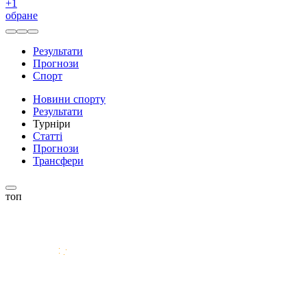
+
1
обране
Результати
Прогнози
Спорт
Новини спорту
Результати
Турніри
Статті
Прогнози
Трансфери
топ