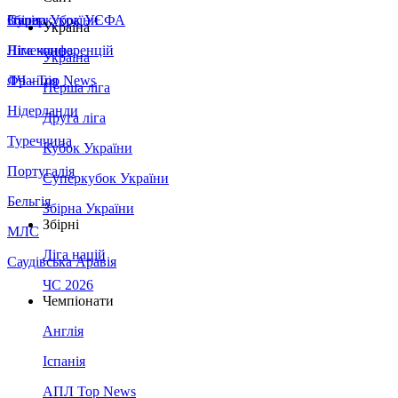
Збірна України
Італія
Суперкубок УЄФА
Україна
Німеччина
Ліга конференцій
Україна
Франція
ЛЧ - Top News
Перша ліга
Нідерланди
Друга ліга
Туреччина
Кубок України
Португалія
Суперкубок України
Бельгія
Збірна України
Збірні
МЛС
Ліга націй
Саудівська Аравія
ЧС 2026
Чемпіонати
Англія
Іспанія
АПЛ Top News