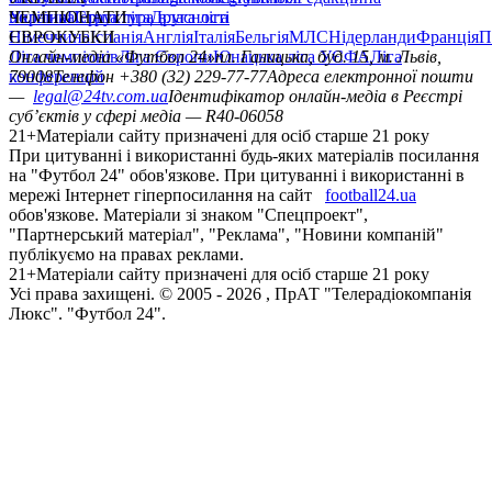
політика
Україна
ЧЕМПІОНАТИ
Перша ліга
Структура власності
Друга ліга
Німеччина
ЄВРОКУБКИ
Іспанія
Англія
Італія
Бельгія
МЛС
Нідерланди
Франція
П
Ліга чемпіонів
Онлайн-медіа «Футбол 24»
Ліга Європи
Юнацька ліга УЄФА
пл. Галицька, буд. 15, м. Львів,
Ліга
конференцій
79008
Телефон +380 (32) 229-77-77
Адреса електронної пошти
—
legal@24tv.com.ua
Ідентифікатор онлайн-медіа в Реєстрі
суб’єктів у сфері медіа — R40-06058
21+
Матеріали сайту призначені для осіб старше 21 року
При цитуванні і використанні будь-яких матеріалів посилання
на "Футбол 24" обов'язкове. При цитуванні і використанні в
мережі Інтернет гіперпосилання на сайт
football24.ua
обов'язкове. Матеріали зі знаком "Спецпроект",
"Партнерський матеріал", "Реклама", "Новини компаній"
публікуємо на правах реклами.
21+
Матеріали сайту призначені для осіб старше 21 року
Усi права захищенi. © 2005 -
2026
, ПрАТ "Телерадіокомпанія
Люкс". "Футбол 24".