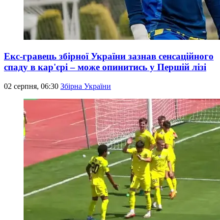
Екс-гравець збірної України зазнав сенсаційного
спаду в кар'єрі – може опинитись у Першій лізі
02 серпня, 06:30
Збірна України