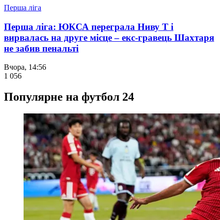
Перша ліга
Перша ліга: ЮКСА переграла Ниву Т і
вирвалась на друге місце – екс-гравець Шахтаря
не забив пенальті
Вчора, 14:56
1 056
Популярне на футбол 24