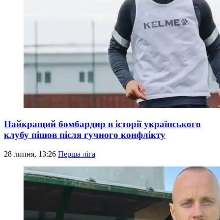
Найкращий бомбардир в історії українського
клубу пішов після гучного конфлікту
28 липня, 13:26
Перша ліга