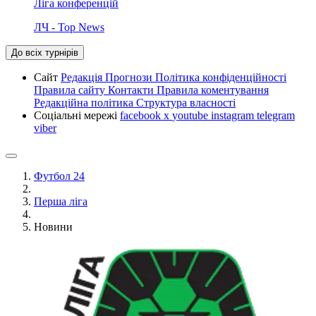
Ліга конференцій
ЛЧ - Top News
До всіх турнірів
Сайт
Редакція
Прогнози
Політика конфіденційності
Правила сайту
Контакти
Правила коментування
Редакційна політика
Структура власності
Соціальні мережі
facebook
x
youtube
instagram
telegram
viber
Футбол 24
Перша ліга
Новини