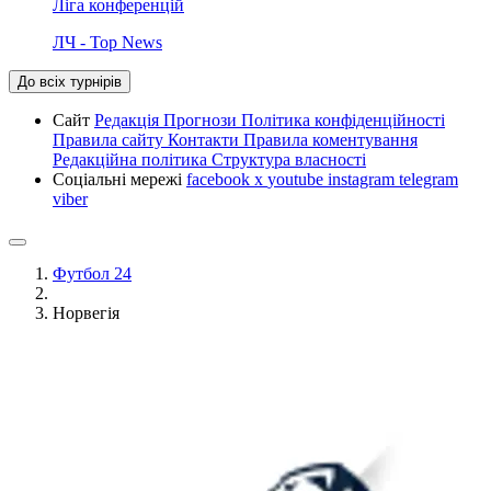
Ліга конференцій
ЛЧ - Top News
До всіх турнірів
Сайт
Редакція
Прогнози
Політика конфіденційності
Правила сайту
Контакти
Правила коментування
Редакційна політика
Структура власності
Соціальні мережі
facebook
x
youtube
instagram
telegram
viber
Футбол 24
Норвегія