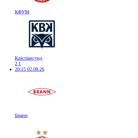
КФУМ
Крістіансунд
2
1
20:15
02.08.26
Бранн