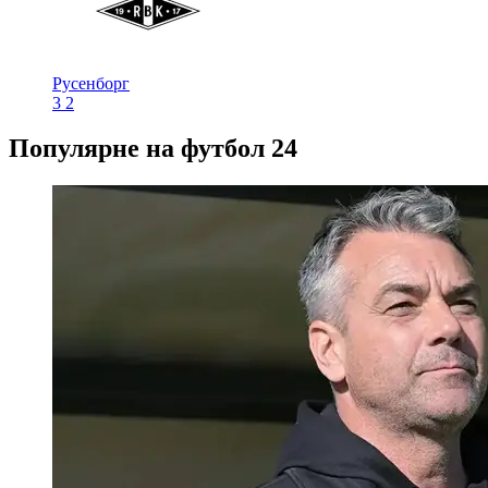
Русенборг
3
2
Популярне на футбол 24