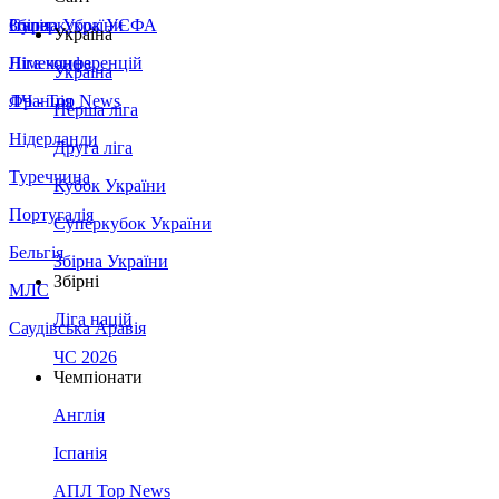
Збірна України
Італія
Суперкубок УЄФА
Україна
Німеччина
Ліга конференцій
Україна
Франція
ЛЧ - Top News
Перша ліга
Нідерланди
Друга ліга
Туреччина
Кубок України
Португалія
Суперкубок України
Бельгія
Збірна України
Збірні
МЛС
Ліга націй
Саудівська Аравія
ЧС 2026
Чемпіонати
Англія
Іспанія
АПЛ Top News