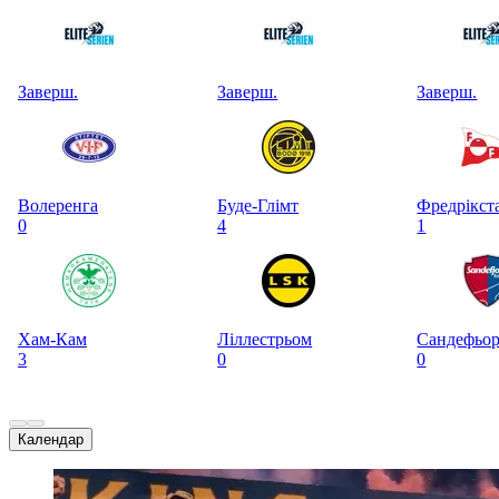
Заверш.
Заверш.
Заверш.
Волеренга
Буде-Глімт
Фредрікст
0
4
1
Хам-Кам
Ліллестрьом
Сандефьо
3
0
0
Календар