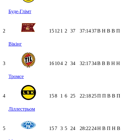
Буде-Глімт
2
15
12
1
2
37
37:14
37
В
Н
В
В
П
Вікінг
3
16
10
4
2
34
32:17
34
В
В
В
Н
Н
Тромсе
4
15
8
1
6
25
22:18
25
П
П
В
В
П
Ліллестрьом
5
15
7
3
5
24
28:22
24
Н
В
П
Н
В