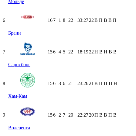
Мольде
6
16
7
1
8
22
33:27
22
В
П
В
В
П
Бранн
7
15
6
4
5
22
18:19
22
Н
В
Н
В
В
Сарпсборг
8
15
6
3
6
21
23:26
21
В
П
П
П
Н
Хам-Кам
9
15
6
2
7
20
22:27
20
П
В
В
П
В
Волеренга