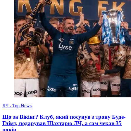
ЛЧ - Top News
Що за Вікінг? Клуб, який посунув з трону Буде-
Глімт, подарував Шахтарю ЛЧ, а сам чекав 35
років