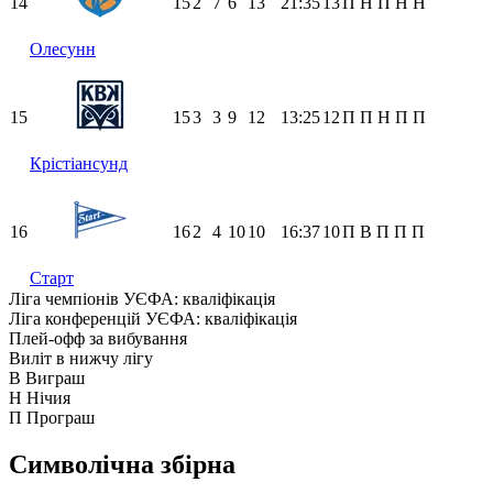
14
15
2
7
6
13
21:35
13
П
Н
П
Н
Н
Олесунн
15
15
3
3
9
12
13:25
12
П
П
Н
П
П
Крістіансунд
16
16
2
4
10
10
16:37
10
П
В
П
П
П
Старт
Ліга чемпіонів УЄФА: кваліфікація
Ліга конференцій УЄФА: кваліфікація
Плей-офф за вибування
Виліт в нижчу лігу
В
Виграш
Н
Нічия
П
Програш
Символічна збірна