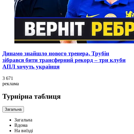
Динамо знайшло нового тренера, Трубін
зібрався бити трансферний рекорд – три клуби
АПЛ хочуть українця
3 671
реклама
Турнірна таблиця
Загальна
Загальна
Вдома
На виїзді