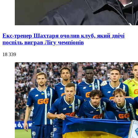
Екс-тренер Шахтаря очолив клуб, який двічі
поспіль виграв Лігу чемпіонів
18 339