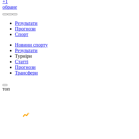
+
1
обране
Результати
Прогнози
Спорт
Новини спорту
Результати
Турніри
Статті
Прогнози
Трансфери
топ