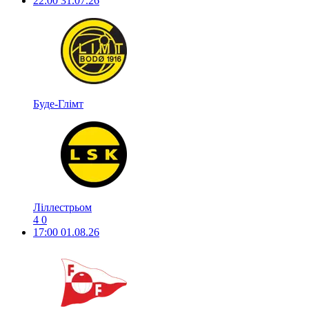
22:00
31.07.26
Буде-Глімт
Ліллестрьом
4
0
17:00
01.08.26