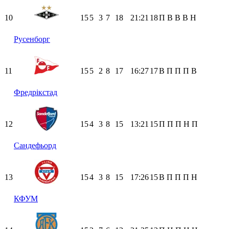
10
15
5
3
7
18
21:21
18
П
В
В
В
Н
Русенборг
11
15
5
2
8
17
16:27
17
В
П
П
П
В
Фредрікстад
12
15
4
3
8
15
13:21
15
П
П
П
Н
П
Сандефьорд
13
15
4
3
8
15
17:26
15
В
П
П
П
Н
КФУМ