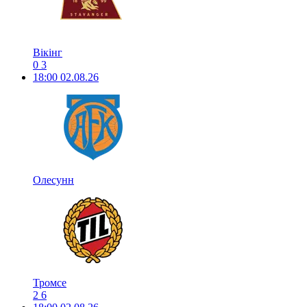
Вікінг
0
3
18:00
02.08.26
Олесунн
Тромсе
2
6