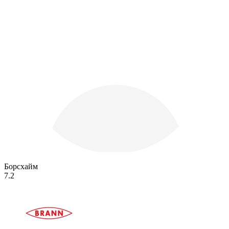
Борсхайм
7.2