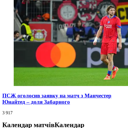
ПСЖ оголосив заявку на матч з Манчестер
Юнайтед – доля Забарного
3 917
Календар матчів
Календар