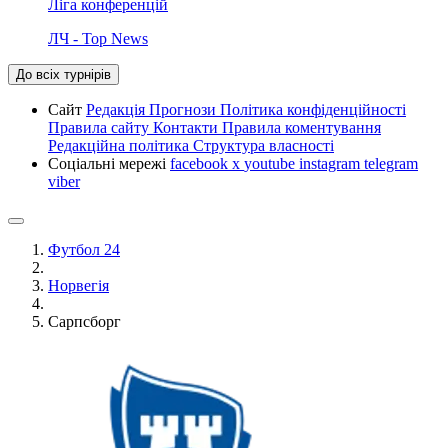
Ліга конференцій
ЛЧ - Top News
До всіх турнірів
Сайт
Редакція
Прогнози
Політика конфіденційності
Правила сайту
Контакти
Правила коментування
Редакційна політика
Структура власності
Соціальні мережі
facebook
x
youtube
instagram
telegram
viber
Футбол 24
Норвегія
Сарпсборг