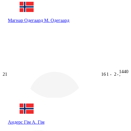
Магнар Одегаард
М. Одегаард
1440
21
16
1
-
2
-
ʼ
Андерс Гім
А. Гім