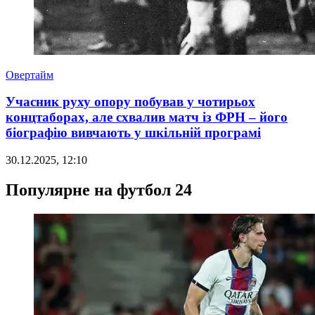
Овертайм
Учасник руху опору побував у чотирьох
концтаборах, але схвалив матч із ФРН – його
біографію вивчають у шкільній програмі
30.12.2025, 12:10
Популярне на футбол 24