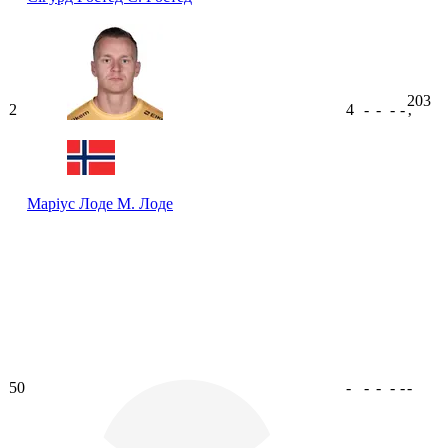
203
2
4
-
-
-
-
ʼ
Маріус Лоде
М. Лоде
50
-
-
-
-
-
-