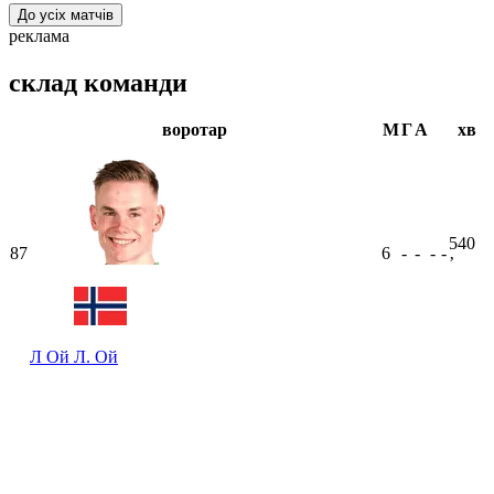
До усіх матчів
реклама
склад команди
воротар
М
Г
А
хв
540
87
6
-
-
-
-
ʼ
Л Ой
Л. Ой