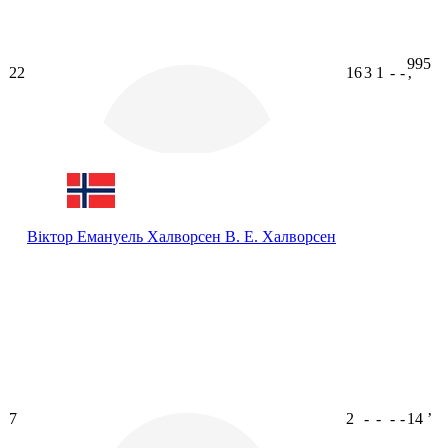
995
22
16
3
1
-
-
ʼ
Віктор Емануель Халворсен
В. Е. Халворсен
7
2
-
-
-
-
14
ʼ