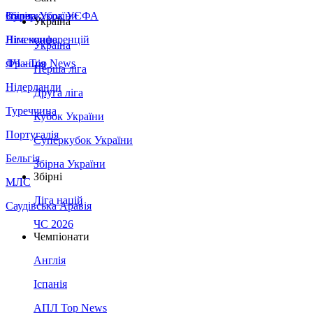
Збірна України
Італія
Суперкубок УЄФА
Україна
Німеччина
Ліга конференцій
Україна
Франція
ЛЧ - Top News
Перша ліга
Нідерланди
Друга ліга
Туреччина
Кубок України
Португалія
Суперкубок України
Бельгія
Збірна України
Збірні
МЛС
Ліга націй
Саудівська Аравія
ЧС 2026
Чемпіонати
Англія
Іспанія
АПЛ Top News