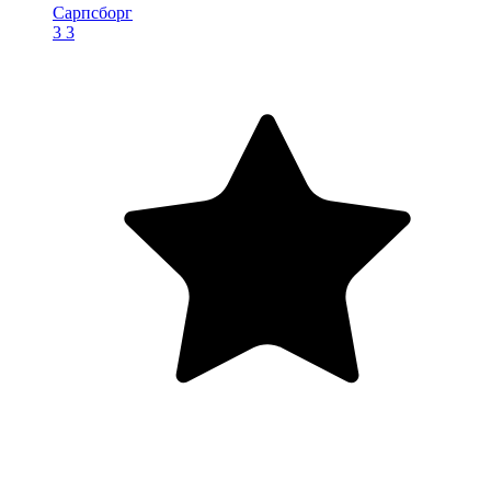
Сарпсборг
3
3