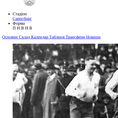
Стадіон
Сарпсборг
Форма
П
Н
В
Н
В
Основне
Склад
Календар
Таблиця
Трансфери
Новини