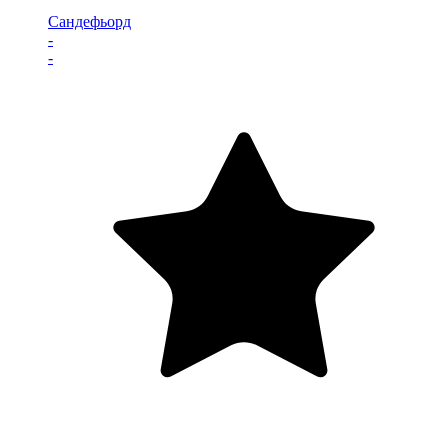
Сандефьорд
-
-