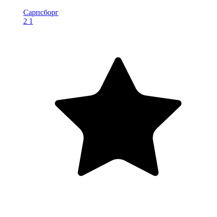
Сарпсборг
2
1