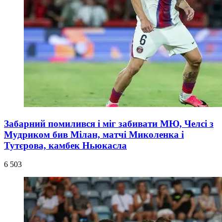
Забарний помилився і міг забивати МЮ, Челсі з
Мудриком бив Мілан, матчі Миколенка і
Тутєрова, камбек Ньюкасла
6 503