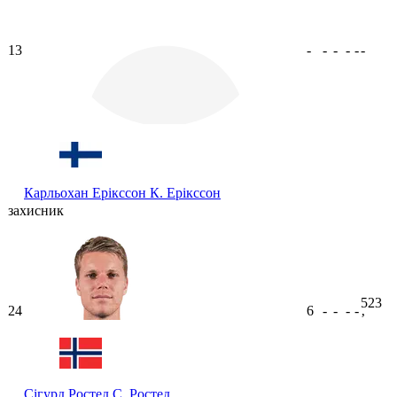
13
-
-
-
-
-
-
Карльохан Ерікссон
К. Ерікссон
захисник
523
24
6
-
-
-
-
ʼ
Сігурд Ростед
С. Ростед