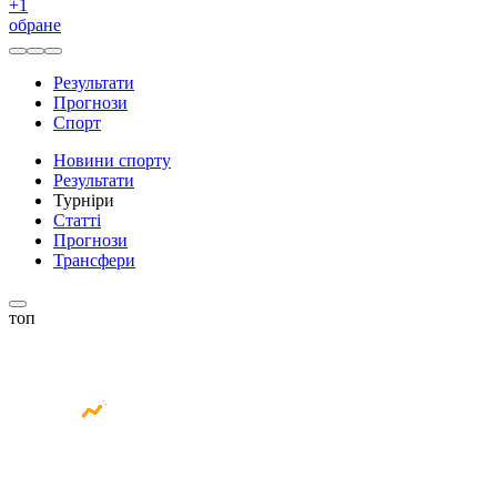
+
1
обране
Результати
Прогнози
Спорт
Новини спорту
Результати
Турніри
Статті
Прогнози
Трансфери
топ