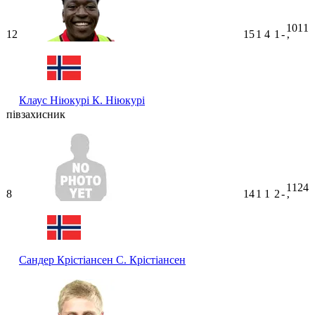
1011
12
15
1
4
1
-
ʼ
Клаус Ніюкурі
К. Ніюкурі
півзахисник
1124
8
14
1
1
2
-
ʼ
Сандер Крістіансен
С. Крістіансен