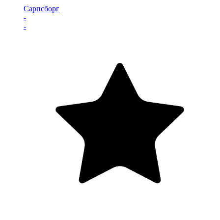
Сарпсборг
-
-