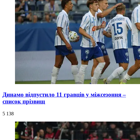
Динамо відпустило 11 гравців у міжсезоння –
список прізвищ
5 138