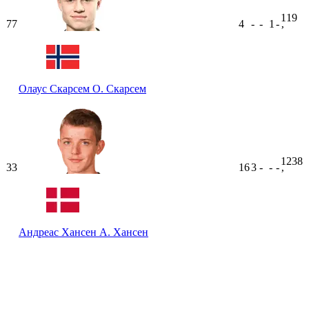
119
77
4
-
-
1
-
ʼ
Олаус Скарсем
О. Скарсем
1238
33
16
3
-
-
-
ʼ
Андреас Хансен
А. Хансен