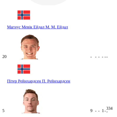
Магнус Мевік Ейдал
М. М. Ейдал
20
-
-
-
-
-
-
Пітер Рейнхардсен
П. Рейнхардсен
334
5
9
-
-
1
-
ʼ