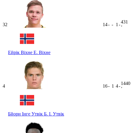
431
32
14
-
-
1
-
ʼ
Ейрік Віхне
Е. Віхне
1440
4
16
-
1
4
-
ʼ
Бйорн Інге Утвік
Б. І. Утвік