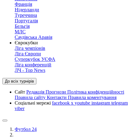
Франція
Нідерланди
Туреччина
Португалія
Бельгія
МЛС
Саудівська Аравія
Єврокубки
Ліга чемпіонів
Ліга Європи
Суперкубок УЄФА
Ліга конференцій
ЛЧ - Top News
До всіх турнірів
Сайт
Редакція
Прогнози
Політика конфіденційності
Правила сайту
Контакти
Правила коментування
Соціальні мережі
facebook
x
youtube
instagram
telegram
viber
Футбол 24