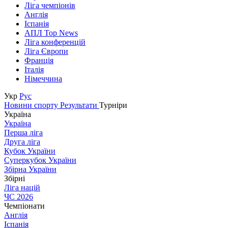
Ліга чемпіонів
Англія
Іспанія
АПЛ Top News
Ліга конференцій
Ліга Європи
Франція
Італія
Німеччина
Укр
Рус
Новини спорту
Результати
Турніри
Україна
Україна
Перша ліга
Друга ліга
Кубок України
Суперкубок України
Збірна України
Збірні
Ліга націй
ЧС 2026
Чемпіонати
Англія
Іспанія