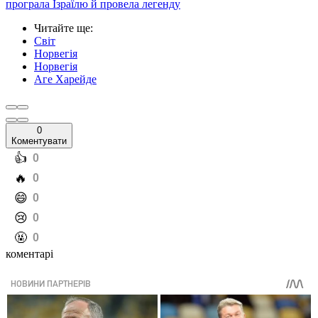
програла Ізраїлю й провела легенду
Читайте ще
:
Світ
Норвегія
Норвегія
Аге Харейде
0
Коментувати
️👍
0
️🔥
0
️😄
0
️😢
0
️🤬
0
коментарі