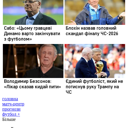
головна
матч-центр
прогнози
футбол +
Більше