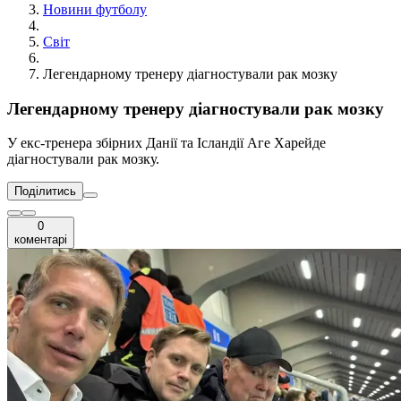
Новини футболу
Світ
Легендарному тренеру діагностували рак мозку
Легендарному тренеру діагностували рак мозку
У екс-тренера збірних Данії та Ісландії Аге Харейде
діагностували рак мозку.
Поділитись
0
коментарі