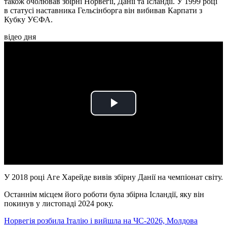
також очолював збірні Норвегії, Данії та Ісландії. У 1999 році
в статусі наставника Гельсінборга він вибивав Карпати з
Кубку УЄФА.
відео дня
Play
Video
У 2018 році Аге Харейде вивів збірну Данії на чемпіонат світу.
Останнім місцем його роботи була збірна Ісландії, яку він
покинув у листопаді 2024 року.
Норвегія розбила Італію і вийшла на ЧС-2026, Молдова