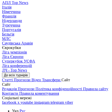
АПЛ Top News
Італія
Німеччина
Франція
Нідерланди
Туреччина
Португалія
Бельгія
МЛС
Саудівська Аравія
Єврокубки
Ліга чемпіонів
Ліга Європи
Суперкубок УЄФА
Ліга конференцій
ЛЧ - Top News
До всіх турнірів
Статті
Прогнози
Відео
Трансфери
Сайт
Сайт
Редакція
Прогнози
Політика конфіденційності
Правила сайту
Контакти
Правила коментування
Соціальні мережі
facebook
x
youtube
instagram
telegram
viber
Укр
Рус