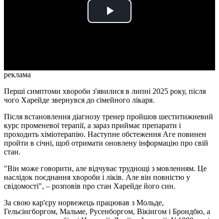
Play
Video
реклама
Перші симптоми хвороби з'явилися в липні 2025 року, після
чого Харейде звернувся до сімейного лікаря.
Після встановлення діагнозу тренер пройшов шеститижневий
курс променевої терапії, а зараз приймає препарати і
проходить хіміотерапію. Наступне обстеження Аге повинен
пройти в січні, щоб отримати оновлену інформацію про свій
стан.
"Він може говорити, але відчуває труднощі з мовленням. Це
наслідок поєднання хвороби і ліків. Але він повністю у
свідомості", – розповів про стан Харейде його син.
За свою кар'єру норвежець працював з Мольде,
Гельсінгборгом, Мальме, Русенборгом, Вікінгом і Брондбю, а