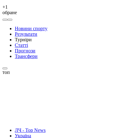
+
1
обране
Новини спорту
Результати
Турніри
Статті
Прогнози
Трансфери
топ
ЛЧ - Top News
Україна