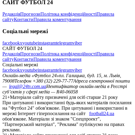
САЙТ ФУТБОЛ 24
Редакція
Прогнози
Політика конфіденційності
Правила
сайту
Контакти
Правила коментування
Соціальні мережі
facebook
x
youtube
instagram
telegram
viber
САЙТ ФУТБОЛ 24
Редакція
Прогнози
Політика конфіденційності
Правила
сайту
Контакти
Правила коментування
Соціальні мережі
facebook
x
youtube
instagram
telegram
viber
Онлайн-медіа «Футбол 24»
пл. Галицька, буд. 15, м. Львів,
79008
Телефон +380 (32) 229-77-77
Адреса електронної пошти
—
legal@24tv.com.ua
Ідентифікатор онлайн-медіа в Реєстрі
суб’єктів у сфері медіа — R40-06058
21+
Матеріали сайту призначені для осіб старше 21 року
При цитуванні і використанні будь-яких матеріалів посилання
на "Футбол 24" обов'язкове. При цитуванні і використанні в
мережі Інтернет гіперпосилання на сайт
football24.ua
обов'язкове. Матеріали зі знаком "Спецпроект",
"Партнерський матеріал", "Реклама" публікуємо на правах
реклами.