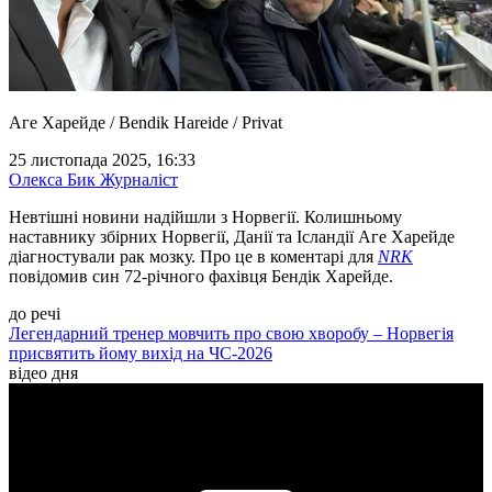
Аге Харейде / Bendik Hareide / Privat
25 листопада 2025, 16:33
Олекса Бик
Журналіст
Невтішні новини надійшли з Норвегії. Колишньому
наставнику збірних Норвегії, Данії та Ісландії Аге Харейде
діагностували рак мозку. Про це в коментарі для
NRK
повідомив син 72-річного фахівця Бендік Харейде.
до речі
Легендарний тренер мовчить про свою хворобу – Норвегія
присвятить йому вихід на ЧС-2026
відео дня