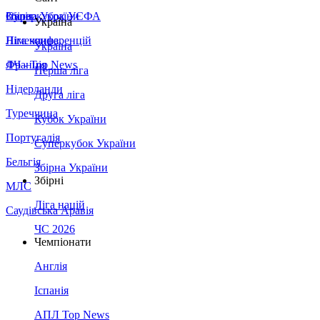
Збірна України
Італія
Суперкубок УЄФА
Україна
Німеччина
Ліга конференцій
Україна
Франція
ЛЧ - Top News
Перша ліга
Нідерланди
Друга ліга
Туреччина
Кубок України
Португалія
Суперкубок України
Бельгія
Збірна України
Збірні
МЛС
Ліга націй
Саудівська Аравія
ЧС 2026
Чемпіонати
Англія
Іспанія
АПЛ Top News