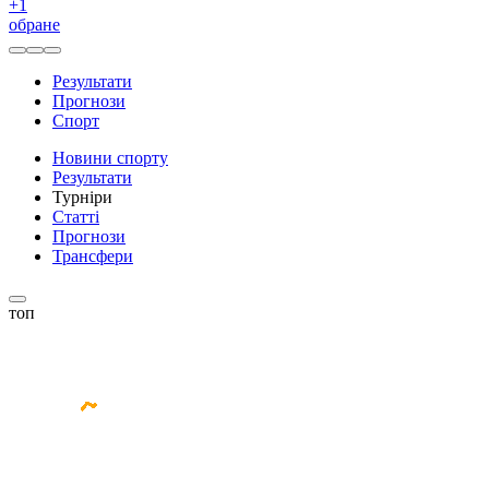
+
1
обране
Результати
Прогнози
Спорт
Новини спорту
Результати
Турніри
Статті
Прогнози
Трансфери
топ