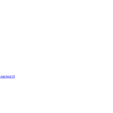
ласності