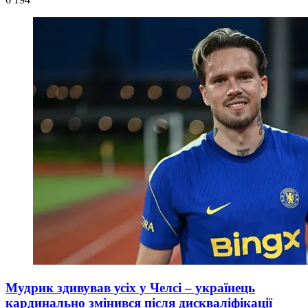
Мудрик здивував усіх у Челсі – українець
кардинально змінився після дискваліфікації