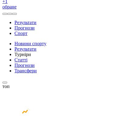
+
1
обране
Результати
Прогнози
Спорт
Новини спорту
Результати
Турніри
Статті
Прогнози
Трансфери
топ