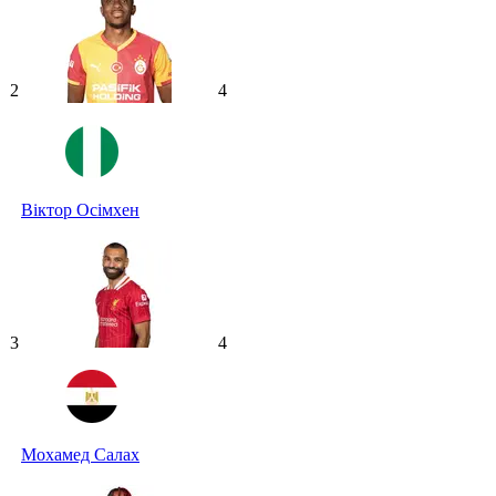
2
4
Віктор Осімхен
3
4
Мохамед Салах