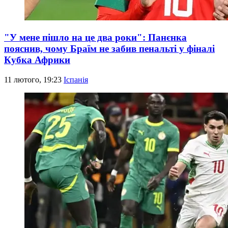
"У мене пішло на це два роки": Панєнка
пояснив, чому Браїм не забив пенальті у фіналі
Кубка Африки
11 лютого, 19:23
Іспанія