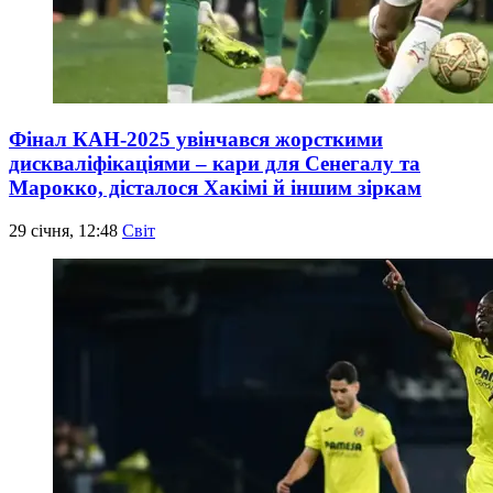
Фінал КАН-2025 увінчався жорсткими
дискваліфікаціями – кари для Сенегалу та
Марокко, дісталося Хакімі й іншим зіркам
29 січня, 12:48
Світ