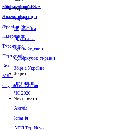
Збірна України
Італія
Суперкубок УЄФА
Україна
Німеччина
Ліга конференцій
Україна
Франція
ЛЧ - Top News
Перша ліга
Нідерланди
Друга ліга
Туреччина
Кубок України
Португалія
Суперкубок України
Бельгія
Збірна України
Збірні
МЛС
Ліга націй
Саудівська Аравія
ЧС 2026
Чемпіонати
Англія
Іспанія
АПЛ Top News