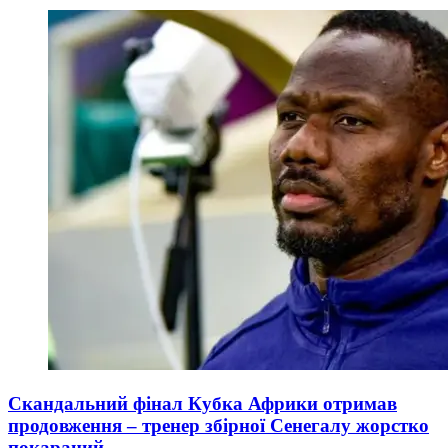
Скандальний фінал Кубка Африки отримав
продовження – тренер збірної Сенегалу жорстко
покараний