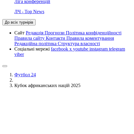
Ліга конференцій
ЛЧ - Top News
До всіх турнірів
Сайт
Редакція
Прогнози
Політика конфіденційності
Правила сайту
Контакти
Правила коментування
Редакційна політика
Структура власності
Соціальні мережі
facebook
x
youtube
instagram
telegram
viber
Футбол 24
Кубок африканських націй 2025