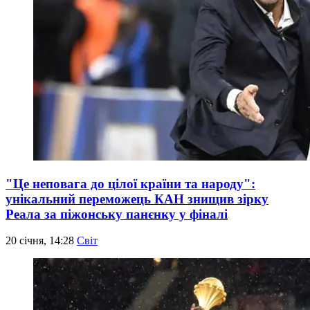
"Це неповага до цілої країни та народу":
унікальний переможець КАН знищив зірку
Реала за піжонську панєнку у фіналі
20 січня, 14:28
Світ