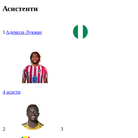
Асистенти
1
Адемола Лукман
4
асисти
2
3