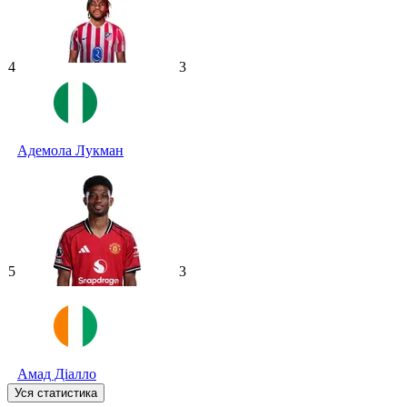
4
3
Адемола Лукман
5
3
Амад Діалло
Уся статистика