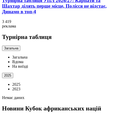
Турнірна таблиця УПЛ 2026/27: Карпати та
Шахтар ділять перше місце, Полісся не відстає,
Динамо в топ-4
3 419
реклама
Турнірна таблиця
Загальна
Загальна
Вдома
На виїзді
2025
2025
2023
Немає даних
Новини
Кубок африканських націй