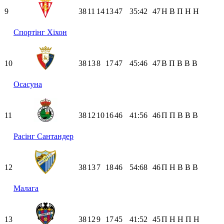
9
38
11
14
13
47
35:42
47
Н
В
П
Н
Н
Спортінг Хіхон
10
38
13
8
17
47
45:46
47
В
П
В
В
В
Осасуна
11
38
12
10
16
46
41:56
46
П
П
В
В
В
Расінг Сантандер
12
38
13
7
18
46
54:68
46
П
Н
В
В
В
Малага
13
38
12
9
17
45
41:52
45
П
Н
Н
П
Н