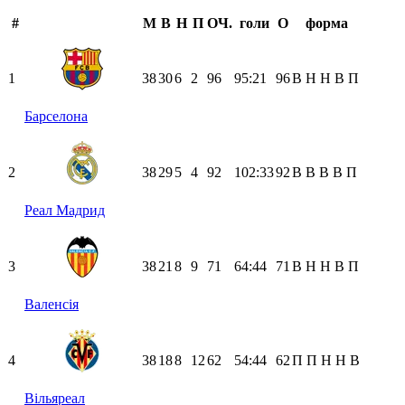
#
М
В
Н
П
ОЧ.
голи
О
форма
1
38
30
6
2
96
95:21
96
В
Н
Н
В
П
Барселона
2
38
29
5
4
92
102:33
92
В
В
В
В
П
Реал Мадрид
3
38
21
8
9
71
64:44
71
В
Н
Н
В
П
Валенсія
4
38
18
8
12
62
54:44
62
П
П
Н
Н
В
Вільяреал