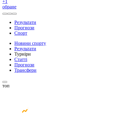
+
1
обране
Результати
Прогнози
Спорт
Новини спорту
Результати
Турніри
Статті
Прогнози
Трансфери
топ