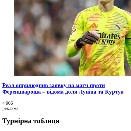
Реал оприлюднив заявку на матч проти
Ференцвароша – відома доля Луніна та Куртуа
4 906
реклама
Турнірна таблиця