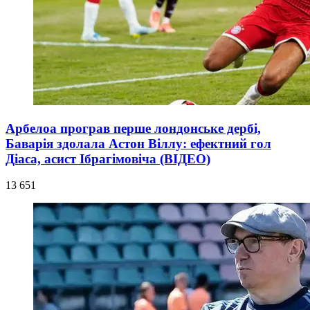
Арбелоа програв перше лондонське дербі,
Баварія здолала Астон Віллу: ефектний гол
Діаса, асист Ібрагімовіча (ВІДЕО)
13 651