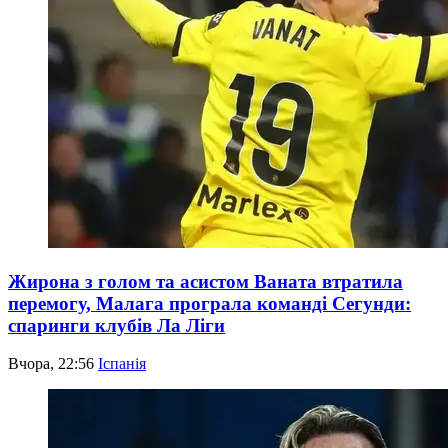
Жирона з голом та асистом Ваната втратила
перемогу, Малага програла команді Сегунди:
спаринги клубів Ла Ліги
Вчора, 22:56
Іспанія