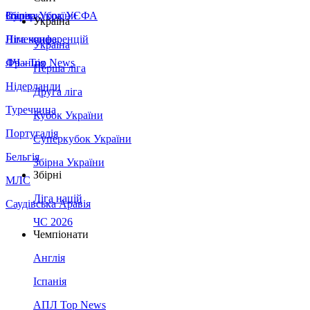
Збірна України
Італія
Суперкубок УЄФА
Україна
Німеччина
Ліга конференцій
Україна
Франція
ЛЧ - Top News
Перша ліга
Нідерланди
Друга ліга
Туреччина
Кубок України
Португалія
Суперкубок України
Бельгія
Збірна України
Збірні
МЛС
Ліга націй
Саудівська Аравія
ЧС 2026
Чемпіонати
Англія
Іспанія
АПЛ Top News