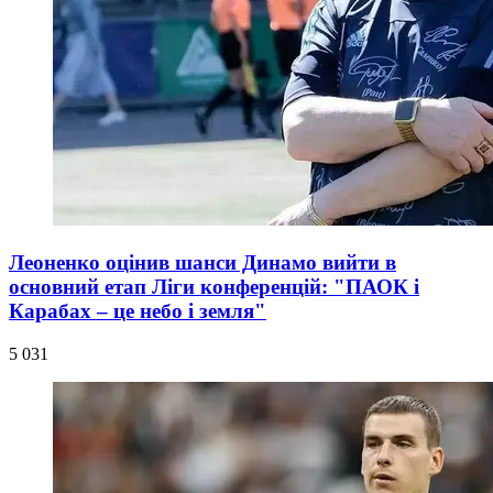
Леоненко оцінив шанси Динамо вийти в
основний етап Ліги конференцій: "ПАОК і
Карабах – це небо і земля"
5 031