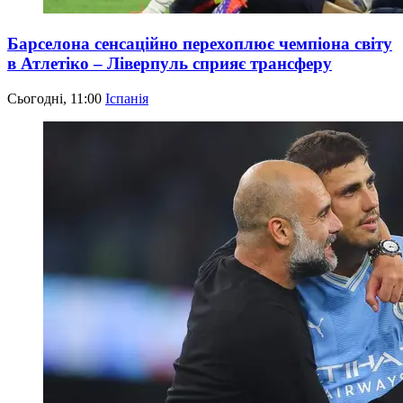
Барселона сенсаційно перехоплює чемпіона світу
в Атлетіко – Ліверпуль сприяє трансферу
Сьогодні, 11:00
Іспанія