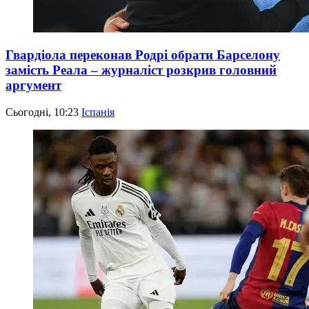
Гвардіола переконав Родрі обрати Барселону
замість Реала – журналіст розкрив головний
аргумент
Сьогодні, 10:23
Іспанія