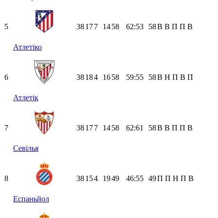
5
38
17
7
14
58
62:53
58
В
В
П
П
В
Атлетіко
6
38
18
4
16
58
59:55
58
В
Н
П
В
П
Атлетік
7
38
17
7
14
58
62:61
58
В
В
П
П
В
Севілья
8
38
15
4
19
49
46:55
49
П
П
Н
П
В
Еспаньйол