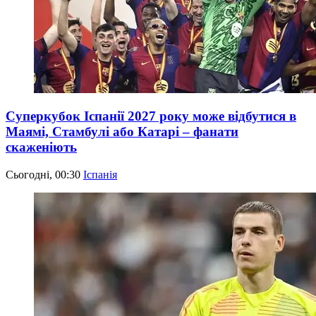
Суперкубок Іспанії 2027 року може відбутися в
Маямі, Стамбулі або Катарі – фанати
скаженіють
Сьогодні, 00:30
Іспанія