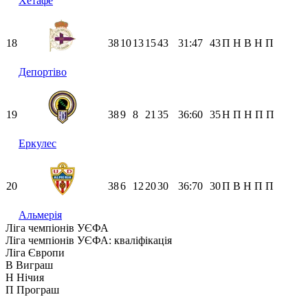
Хетафе
18
38
10
13
15
43
31:47
43
П
Н
В
Н
П
Депортіво
19
38
9
8
21
35
36:60
35
Н
П
Н
П
П
Еркулес
20
38
6
12
20
30
36:70
30
П
В
Н
П
П
Альмерія
Ліга чемпіонів УЄФА
Ліга чемпіонів УЄФА: кваліфікація
Ліга Європи
В
Виграш
Н
Нічия
П
Програш