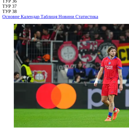
ТУР 36
ТУР 37
ТУР 38
Основне
Календар
Таблиця
Новини
Статистика