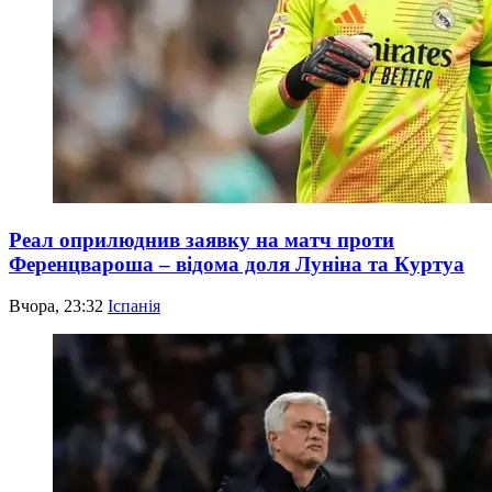
Реал оприлюднив заявку на матч проти
Ференцвароша – відома доля Луніна та Куртуа
Вчора, 23:32
Іспанія