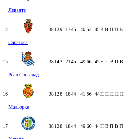
Леванте
14
38
12
9
17
45
40:53
45
В
В
П
П
В
Сарагоса
15
38
14
3
21
45
49:66
45
Н
П
В
П
В
Реал Сосьєдад
16
38
12
8
18
44
41:56
44
П
П
Н
Н
П
Мальорка
17
38
12
8
18
44
49:60
44
Н
В
П
В
П