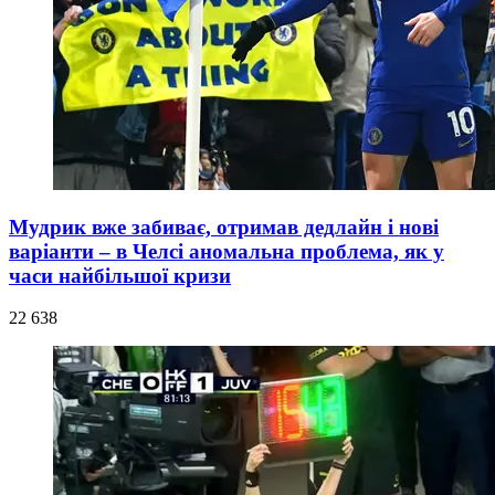
Мудрик вже забиває, отримав дедлайн і нові
варіанти – в Челсі аномальна проблема, як у
часи найбільшої кризи
22 638