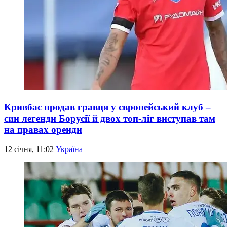
Кривбас продав гравця у європейський клуб –
син легенди Борусії й двох топ-ліг виступав там
на правах оренди
12 січня, 11:02
Україна