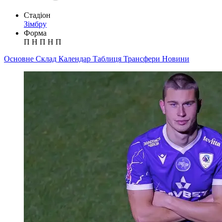
Стадіон
Зімбру
Форма
П
Н
П
Н
П
Основне
Склад
Календар
Таблиця
Трансфери
Новини