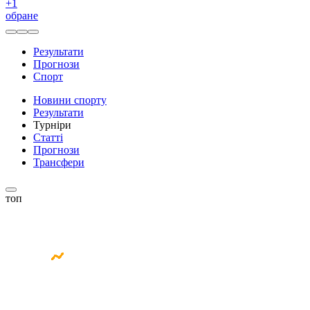
+
1
обране
Результати
Прогнози
Спорт
Новини спорту
Результати
Турніри
Статті
Прогнози
Трансфери
топ