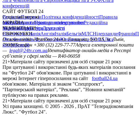
Ліга чемпіонів
Ліга Європи
Юнацька ліга УЄФА
Ліга
конференцій
САЙТ ФУТБОЛ 24
Редакція
Соціальні мережі
Прогнози
Політика конфіденційності
Правила
сайту
facebook
УКРАЇНА
Контакти
x
youtube
Правила коментування
instagram
telegram
viber
Редакційна
політика
Україна
ЧЕМПІОНАТИ
Перша ліга
Структура власності
Друга ліга
Німеччина
ЄВРОКУБКИ
Іспанія
Англія
Італія
Бельгія
МЛС
Нідерланди
Франція
П
Ліга чемпіонів
Онлайн-медіа «Футбол 24»
Ліга Європи
Юнацька ліга УЄФА
пл. Галицька, буд. 15, м. Львів,
Ліга
конференцій
79008
Телефон +380 (32) 229-77-77
Адреса електронної пошти
—
legal@24tv.com.ua
Ідентифікатор онлайн-медіа в Реєстрі
суб’єктів у сфері медіа — R40-06058
21+
Матеріали сайту призначені для осіб старше 21 року
При цитуванні і використанні будь-яких матеріалів посилання
на "Футбол 24" обов'язкове. При цитуванні і використанні в
мережі Інтернет гіперпосилання на сайт
football24.ua
обов'язкове. Матеріали зі знаком "Спецпроект",
"Партнерський матеріал", "Реклама", "Новини компаній"
публікуємо на правах реклами.
21+
Матеріали сайту призначені для осіб старше 21 року
Усi права захищенi. © 2005 -
2026
, ПрАТ "Телерадіокомпанія
Люкс". "Футбол 24".