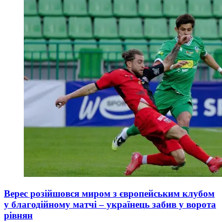
Верес розійшовся миром з європейським клубом
у благодійному матчі – українець забив у ворота
рівнян