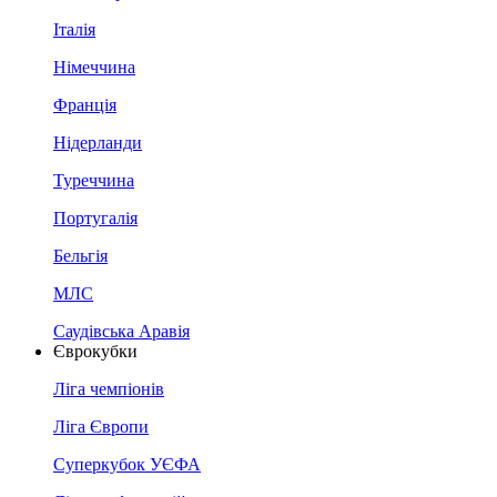
Італія
Німеччина
Франція
Нідерланди
Туреччина
Португалія
Бельгія
МЛС
Саудівська Аравія
Єврокубки
Ліга чемпіонів
Ліга Європи
Суперкубок УЄФА