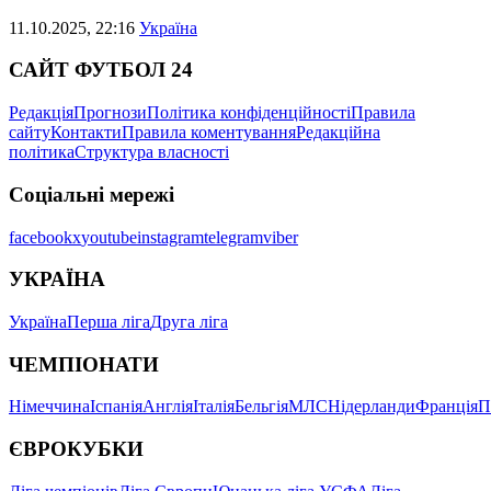
11.10.2025, 22:16
Україна
САЙТ ФУТБОЛ 24
Редакція
Прогнози
Політика конфіденційності
Правила
сайту
Контакти
Правила коментування
Редакційна
політика
Структура власності
Соціальні мережі
facebook
x
youtube
instagram
telegram
viber
УКРАЇНА
Україна
Перша ліга
Друга ліга
ЧЕМПІОНАТИ
Німеччина
Іспанія
Англія
Італія
Бельгія
МЛС
Нідерланди
Франція
П
ЄВРОКУБКИ