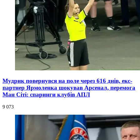
Мудрик повернувся на поле через 616 днів, екс-
партнер Ярмоленка шокував Арсенал, перемога
Ман Сіті: спаринги клубів АПЛ
9 073