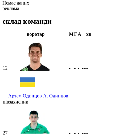
Немає даних
реклама
склад команди
воротар
М
Г
А
хв
12
-
-
-
-
-
-
Артем Одинцов
А. Одинцов
півзахисник
27
-
-
-
-
-
-