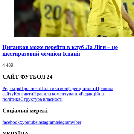
Циганков може перейти в клуб Ла Ліги – це
шестиразовий чемпіон Іспанії
4 489
САЙТ ФУТБОЛ 24
Редакція
Прогнози
Політика конфіденційності
Правила
сайту
Контакти
Правила коментування
Редакційна
політика
Структура власності
Соціальні мережі
facebook
x
youtube
instagram
telegram
viber
УКРАЇНА