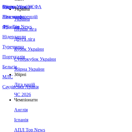
Збірна України
Італія
Суперкубок УЄФА
Україна
Німеччина
Ліга конференцій
Україна
Франція
ЛЧ - Top News
Перша ліга
Нідерланди
Друга ліга
Туреччина
Кубок України
Португалія
Суперкубок України
Бельгія
Збірна України
Збірні
МЛС
Ліга націй
Саудівська Аравія
ЧС 2026
Чемпіонати
Англія
Іспанія
АПЛ Top News