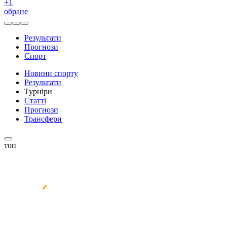
+
1
обране
Результати
Прогнози
Спорт
Новини спорту
Результати
Турніри
Статті
Прогнози
Трансфери
топ