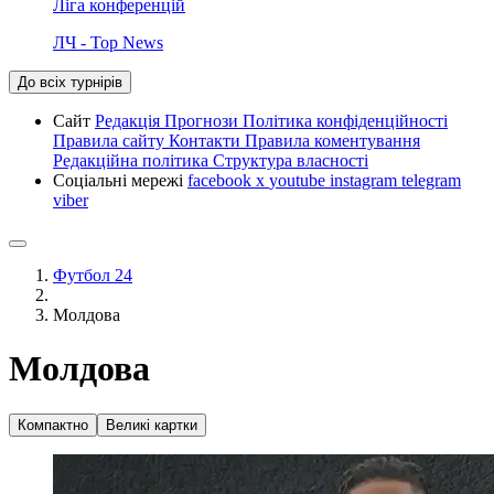
Ліга конференцій
ЛЧ - Top News
До всіх турнірів
Сайт
Редакція
Прогнози
Політика конфіденційності
Правила сайту
Контакти
Правила коментування
Редакційна політика
Структура власності
Соціальні мережі
facebook
x
youtube
instagram
telegram
viber
Футбол 24
Молдова
Молдова
Компактно
Великі картки