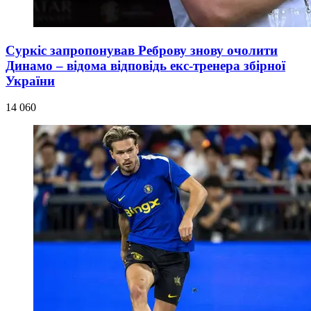
Суркіс запропонував Реброву знову очолити
Динамо – відома відповідь екс-тренера збірної
України
14 060