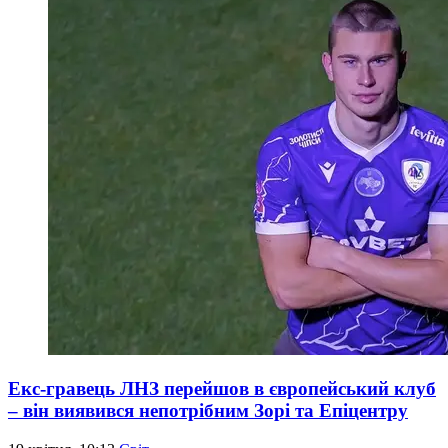
Екс-гравець ЛНЗ перейшов в європейський клуб
– він виявився непотрібним Зорі та Епіцентру