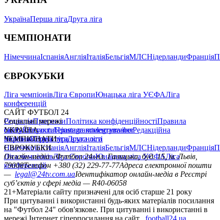
Україна
Перша ліга
Друга ліга
ЧЕМПІОНАТИ
Німеччина
Іспанія
Англія
Італія
Бельгія
МЛС
Нідерланди
Франція
П
ЄВРОКУБКИ
Ліга чемпіонів
Ліга Європи
Юнацька ліга УЄФА
Ліга
конференцій
САЙТ ФУТБОЛ 24
Редакція
Соціальні мережі
Прогнози
Політика конфіденційності
Правила
сайту
facebook
УКРАЇНА
Контакти
x
youtube
Правила коментування
instagram
telegram
viber
Редакційна
політика
Україна
ЧЕМПІОНАТИ
Перша ліга
Структура власності
Друга ліга
Німеччина
ЄВРОКУБКИ
Іспанія
Англія
Італія
Бельгія
МЛС
Нідерланди
Франція
П
Ліга чемпіонів
Онлайн-медіа «Футбол 24»
Ліга Європи
Юнацька ліга УЄФА
пл. Галицька, буд. 15, м. Львів,
Ліга
конференцій
79008
Телефон +380 (32) 229-77-77
Адреса електронної пошти
—
legal@24tv.com.ua
Ідентифікатор онлайн-медіа в Реєстрі
суб’єктів у сфері медіа — R40-06058
21+
Матеріали сайту призначені для осіб старше 21 року
При цитуванні і використанні будь-яких матеріалів посилання
на "Футбол 24" обов'язкове. При цитуванні і використанні в
мережі Інтернет гіперпосилання на сайт
football24.ua