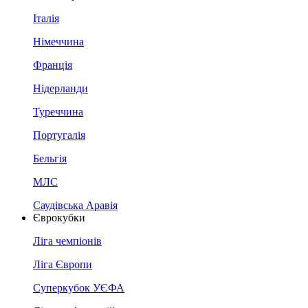
Італія
Німеччина
Франція
Нідерланди
Туреччина
Португалія
Бельгія
МЛС
Саудівська Аравія
Єврокубки
Ліга чемпіонів
Ліга Європи
Суперкубок УЄФА