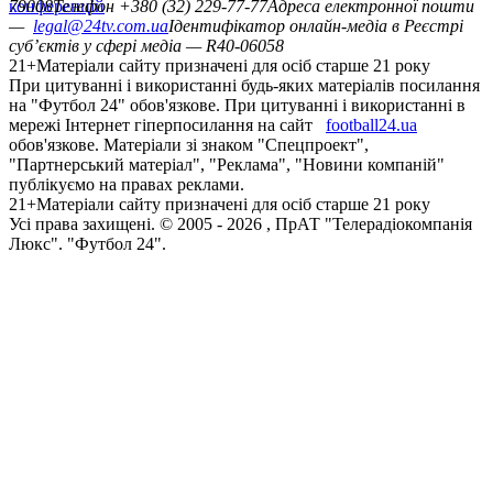
конференцій
79008
Телефон +380 (32) 229-77-77
Адреса електронної пошти
—
legal@24tv.com.ua
Ідентифікатор онлайн-медіа в Реєстрі
суб’єктів у сфері медіа — R40-06058
21+
Матеріали сайту призначені для осіб старше 21 року
При цитуванні і використанні будь-яких матеріалів посилання
на "Футбол 24" обов'язкове. При цитуванні і використанні в
мережі Інтернет гіперпосилання на сайт
football24.ua
обов'язкове. Матеріали зі знаком "Спецпроект",
"Партнерський матеріал", "Реклама", "Новини компаній"
публікуємо на правах реклами.
21+
Матеріали сайту призначені для осіб старше 21 року
Усi права захищенi. © 2005 -
2026
, ПрАТ "Телерадіокомпанія
Люкс". "Футбол 24".