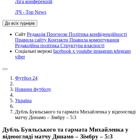
Ліга конференцій
ЛЧ - Top News
До всіх турнірів
Сайт
Редакція
Прогнози
Політика конфіденційності
Правила сайту
Контакти
Правила коментування
Редакційна політика
Структура власності
Соціальні мережі
facebook
x
youtube
instagram
telegram
viber
Футбол 24
Новини футболу
Україна
Дубль Буяльського та гармата Михайленка у відеоогляді
матчу Динамо – Зімбру – 5:3
Дубль Буяльського та гармата Михайленка у
відеоогляді матчу Динамо – Зімбру – 5:3