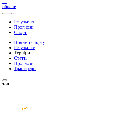
+
1
обране
Результати
Прогнози
Спорт
Новини спорту
Результати
Турніри
Статті
Прогнози
Трансфери
топ