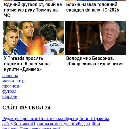
головна
матч-центр
прогнози
футбол +
Обране
САЙТ ФУТБОЛ 24
Редакція
Прогнози
Політика конфіденційності
Правила
сайту
Контакти
Правила коментування
Редакційна
політика
Структура власності