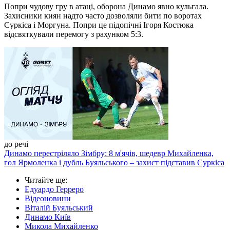
Попри чудову гру в атаці, оборона Динамо явно кульгала.
Захисники киян надто часто дозволяли бити по воротах
Суркіса і Моргуна. Попри це підопічні Ігоря Костюка
відсвяткували перемогу з рахунком 5:3.
до речі
Динамо перестріляло Зімбру: 8 м'ячів, шедевр Михайленка,
гол Ярмоленка і дубль Буяльського – захист підставив Суркіса
Читайте ще
:
Едуардо Герреро
Відеоновини
Віталій Буяльський
Динамо Київ
Микола Михайленко