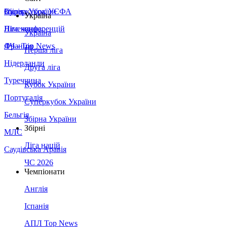
Збірна України
Італія
Суперкубок УЄФА
Україна
Німеччина
Ліга конференцій
Україна
Франція
ЛЧ - Top News
Перша ліга
Нідерланди
Друга ліга
Туреччина
Кубок України
Португалія
Суперкубок України
Бельгія
Збірна України
Збірні
МЛС
Ліга націй
Саудівська Аравія
ЧС 2026
Чемпіонати
Англія
Іспанія
АПЛ Top News