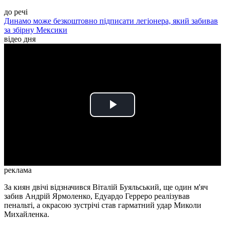
до речі
Динамо може безкоштовно підписати легіонера, який забивав
за збірну Мексики
відео дня
Play
Video
реклама
За киян двічі відзначився Віталій Буяльський, ще один м'яч
забив Андрій Ярмоленко, Едуардо Герреро реалізував
пенальті, а окрасою зустрічі став гарматний удар Миколи
Михайленка.