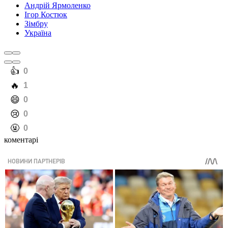
Андрій Ярмоленко
Ігор Костюк
Зімбру
Україна
️👍
0
️🔥
1
️😄
0
️😢
0
️🤬
0
коментарі