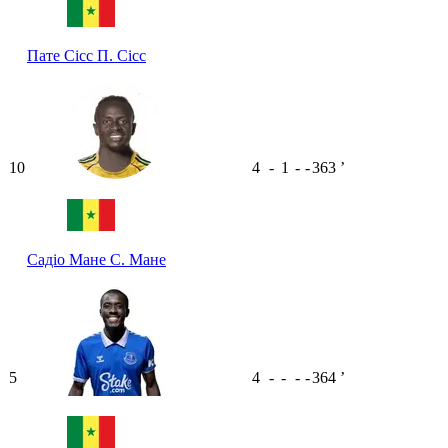
Пате Сісс
П. Сісс
10
4
-
1
-
-
363
ʼ
Садіо Мане
С. Мане
5
4
-
-
-
-
364
ʼ