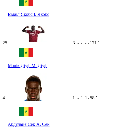
Ісмаїл Якобс
І. Якобс
25
3
-
-
-
-
171
ʼ
Малік Діуф
М. Діуф
4
1
-
1
1
-
58
ʼ
Абдулайє Сек
А. Сек