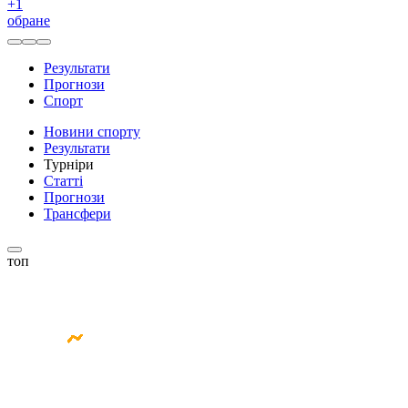
+
1
обране
Результати
Прогнози
Спорт
Новини спорту
Результати
Турніри
Статті
Прогнози
Трансфери
топ