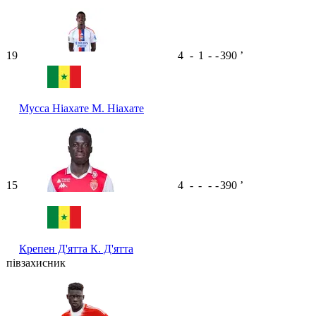
19
4
-
1
-
-
390
ʼ
Мусса Ніахате
М. Ніахате
15
4
-
-
-
-
390
ʼ
Крепен Д'ятта
К. Д'ятта
півзахисник