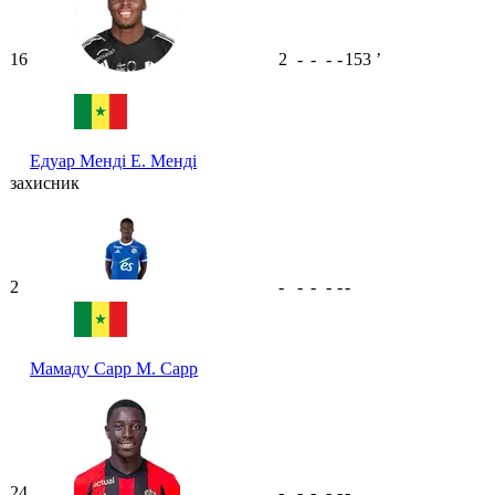
16
2
-
-
-
-
153
ʼ
Едуар Менді
Е. Менді
захисник
2
-
-
-
-
-
-
Мамаду Сарр
М. Сарр
24
-
-
-
-
-
-