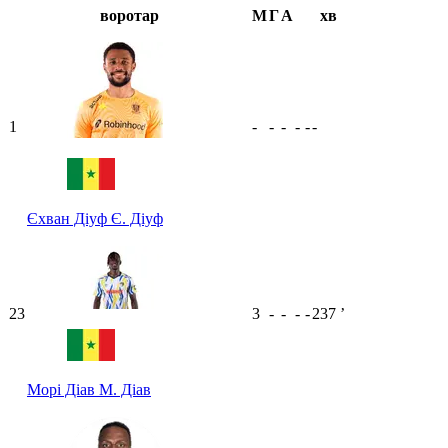
воротар
М
Г
А
хв
1
-
-
-
-
-
-
Єхван Діуф
Є. Діуф
23
3
-
-
-
-
237
ʼ
Морі Діав
М. Діав