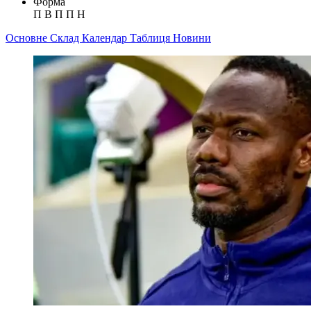
Форма
П
В
П
П
Н
Основне
Склад
Календар
Таблиця
Новини