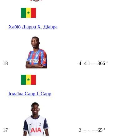
Хабіб Діарра
Х. Діарра
18
4
4
1
-
-
366
ʼ
Ісмаїла Сарр
І. Сарр
17
2
-
-
-
-
65
ʼ