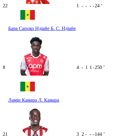
22
1
-
-
-
-
24
ʼ
Бара Сапоко Ндіайе
Б. С. Ндіайе
8
4
-
1
1
-
250
ʼ
Ламін Камара
Л. Камара
21
3
2
-
-
-
144
ʼ