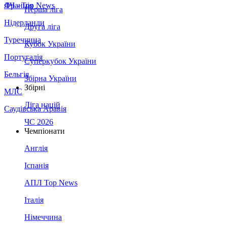
Франція
ЛЧ - Top News
Перша ліга
Нідерланди
Друга ліга
Туреччина
Кубок України
Португалія
Суперкубок України
Бельгія
Збірна України
Збірні
МЛС
Ліга націй
Саудівська Аравія
ЧС 2026
Чемпіонати
Англія
Іспанія
АПЛ Top News
Італія
Німеччина