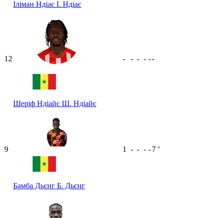
Іліман Ндіає
І. Ндіає
12
-
-
-
-
-
-
Шеріф Ндіайє
Ш. Ндіайє
9
1
-
-
-
-
7
ʼ
Бамба Дьєнг
Б. Дьєнг