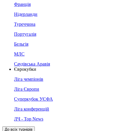
Франція
Нідерланди
Туреччина
Португалія
Бельгія
МЛС
Саудівська Аравія
Єврокубки
Ліга чемпіонів
Ліга Європи
Суперкубок УЄФА
Ліга конференцій
ЛЧ - Top News
До всіх турнірів