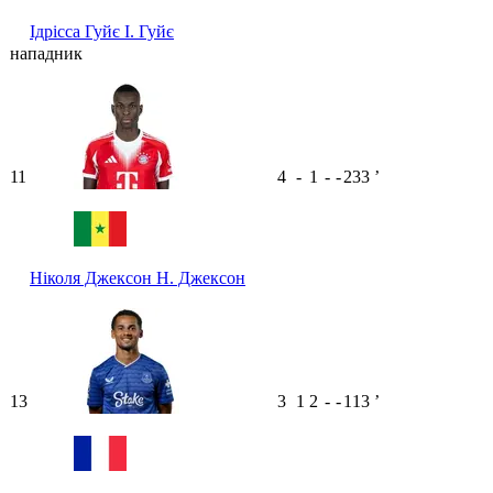
Ідрісса Гуйє
І. Гуйє
нападник
11
4
-
1
-
-
233
ʼ
Ніколя Джексон
Н. Джексон
13
3
1
2
-
-
113
ʼ