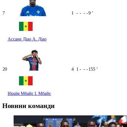
7
1
-
-
-
-
9
ʼ
Ассане Діао
А. Діао
20
4
1
-
-
-
155
ʼ
Ібраїм Мбайє
І. Мбайє
Новини команди