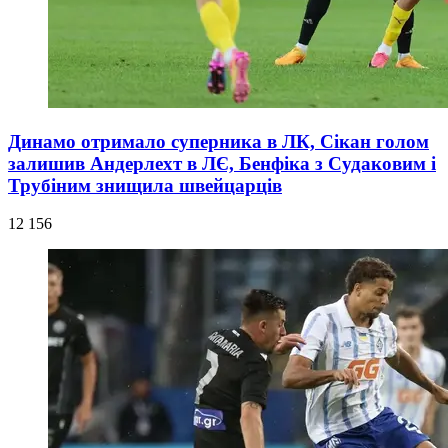
Динамо отримало суперника в ЛК, Сікан голом
залишив Андерлехт в ЛЄ, Бенфіка з Судаковим і
Трубіним знищила швейцарців
12 156