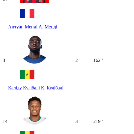
Антуан Менді
А. Менді
3
2
-
-
-
-
162
ʼ
Каліду Кулібалі
К. Кулібалі
14
3
-
-
-
-
219
ʼ