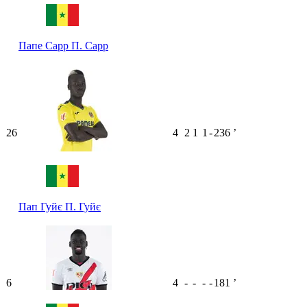
Папе Сарр
П. Сарр
26
4
2
1
1
-
236
ʼ
Пап Гуйє
П. Гуйє
6
4
-
-
-
-
181
ʼ