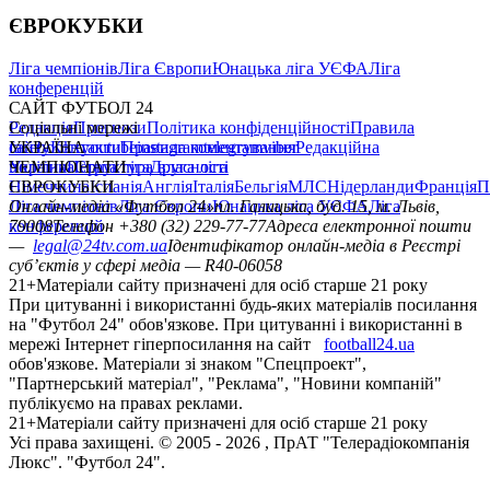
ЄВРОКУБКИ
Ліга чемпіонів
Ліга Європи
Юнацька ліга УЄФА
Ліга
конференцій
САЙТ ФУТБОЛ 24
Редакція
Соціальні мережі
Прогнози
Політика конфіденційності
Правила
сайту
facebook
УКРАЇНА
Контакти
x
youtube
Правила коментування
instagram
telegram
viber
Редакційна
політика
Україна
ЧЕМПІОНАТИ
Перша ліга
Структура власності
Друга ліга
Німеччина
ЄВРОКУБКИ
Іспанія
Англія
Італія
Бельгія
МЛС
Нідерланди
Франція
П
Ліга чемпіонів
Онлайн-медіа «Футбол 24»
Ліга Європи
Юнацька ліга УЄФА
пл. Галицька, буд. 15, м. Львів,
Ліга
конференцій
79008
Телефон +380 (32) 229-77-77
Адреса електронної пошти
—
legal@24tv.com.ua
Ідентифікатор онлайн-медіа в Реєстрі
суб’єктів у сфері медіа — R40-06058
21+
Матеріали сайту призначені для осіб старше 21 року
При цитуванні і використанні будь-яких матеріалів посилання
на "Футбол 24" обов'язкове. При цитуванні і використанні в
мережі Інтернет гіперпосилання на сайт
football24.ua
обов'язкове. Матеріали зі знаком "Спецпроект",
"Партнерський матеріал", "Реклама", "Новини компаній"
публікуємо на правах реклами.
21+
Матеріали сайту призначені для осіб старше 21 року
Усi права захищенi. © 2005 -
2026
, ПрАТ "Телерадіокомпанія
Люкс". "Футбол 24".