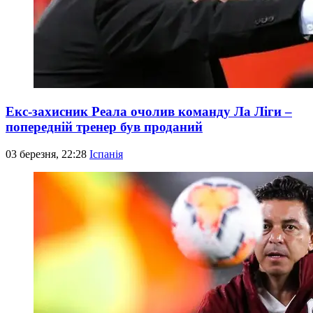
Екс-захисник Реала очолив команду Ла Ліги –
попередній тренер був проданий
03 березня, 22:28
Іспанія