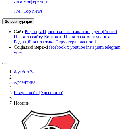
Ліга конференцій
ЛЧ - Top News
До всіх турнірів
Сайт
Редакція
Прогнози
Політика конфіденційності
Правила сайту
Контакти
Правила коментування
Редакційна політика
Структура власності
Соціальні мережі
facebook
x
youtube
instagram
telegram
viber
Футбол 24
Аргентина
Рівер Плейт (Аргентина)
Новини