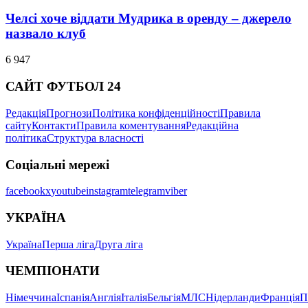
Челсі хоче віддати Мудрика в оренду – джерело
назвало клуб
6 947
САЙТ ФУТБОЛ 24
Редакція
Прогнози
Політика конфіденційності
Правила
сайту
Контакти
Правила коментування
Редакційна
політика
Структура власності
Соціальні мережі
facebook
x
youtube
instagram
telegram
viber
УКРАЇНА
Україна
Перша ліга
Друга ліга
ЧЕМПІОНАТИ
Німеччина
Іспанія
Англія
Італія
Бельгія
МЛС
Нідерланди
Франція
П