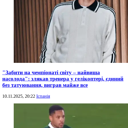
"Забити на чемпіонаті світу – найвища
насолода": злякав тренера у гелікоптері, єдиний
без татуювання, виграв майже все
10.11.2025, 20:22
Іспанія