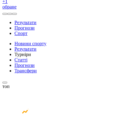
+
1
обране
Результати
Прогнози
Спорт
Новини спорту
Результати
Турніри
Статті
Прогнози
Трансфери
топ