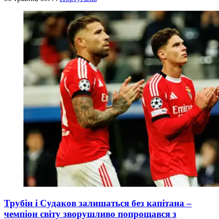
Трубін і Судаков залишаться без капітана –
чемпіон світу зворушливо попрощався з