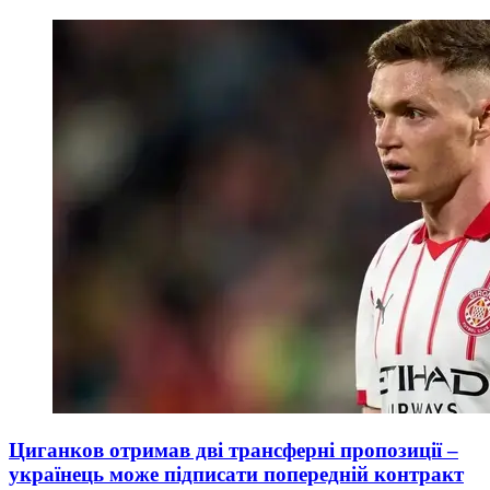
Циганков отримав дві трансферні пропозиції –
українець може підписати попередній контракт