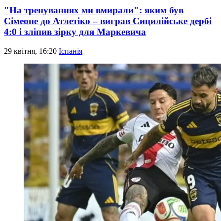
"На тренуваннях ми вмирали": яким був
Сімеоне до Атлетіко – виграв Сицилійське дербі
4:0 і зліпив зірку для Маркевича
29 квітня, 16:20
Іспанія