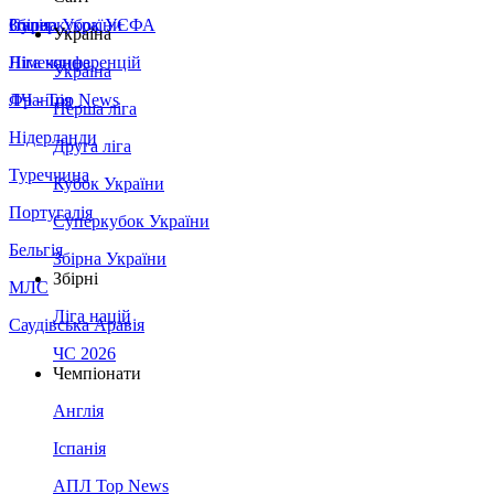
Збірна України
Італія
Суперкубок УЄФА
Україна
Німеччина
Ліга конференцій
Україна
Франція
ЛЧ - Top News
Перша ліга
Нідерланди
Друга ліга
Туреччина
Кубок України
Португалія
Суперкубок України
Бельгія
Збірна України
Збірні
МЛС
Ліга націй
Саудівська Аравія
ЧС 2026
Чемпіонати
Англія
Іспанія
АПЛ Top News