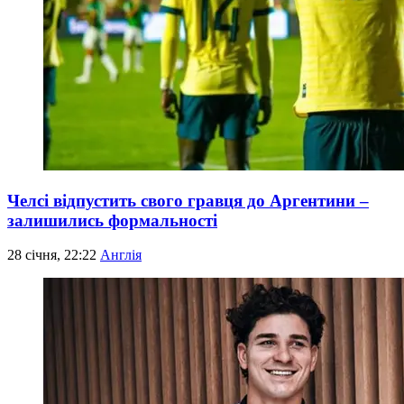
Челсі відпустить свого гравця до Аргентини –
залишились формальності
28 січня, 22:22
Англія