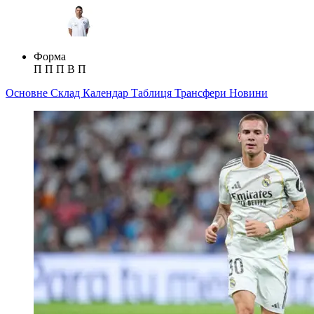
Форма
П
П
П
В
П
Основне
Склад
Календар
Таблиця
Трансфери
Новини