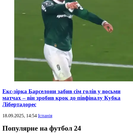
Екс-зірка Барселони забив сім голів у восьми
матчах – він зробив крок до півфіналу Кубка
Лібертадорес
18.09.2025, 14:54
Іспанія
Популярне на футбол 24