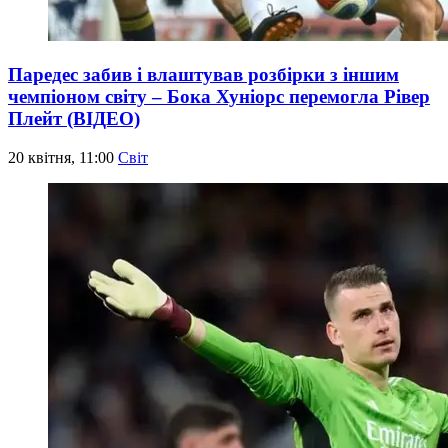
Паредес забив і влаштував розбірки з іншим
чемпіоном світу – Бока Хуніорс перемогла Рівер
Плейт (ВІДЕО)
20 квітня, 11:00
Світ