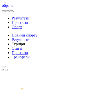
+
1
обране
Результати
Прогнози
Спорт
Новини спорту
Результати
Турніри
Статті
Прогнози
Трансфери
топ