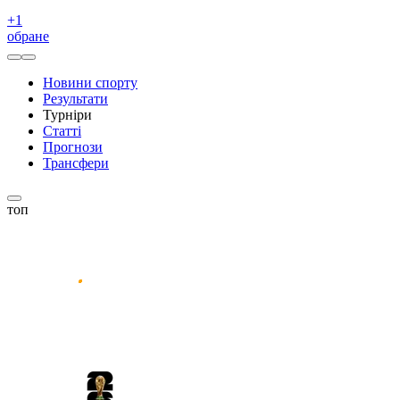
+
1
обране
Новини спорту
Результати
Турніри
Статті
Прогнози
Трансфери
топ