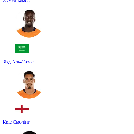
Ахмед Бамсо
Зіяд Аль-Сахафі
Кріс Смолінг