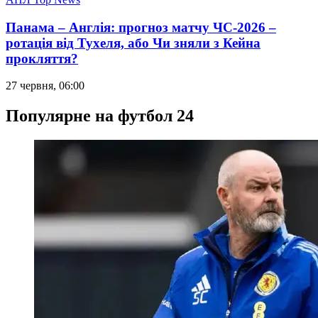
Панама – Англія: прогноз матчу ЧС-2026 –
ротація від Тухеля, або Чи зняли з Кейна
прокляття?
27 червня, 06:00
Популярне на футбол 24