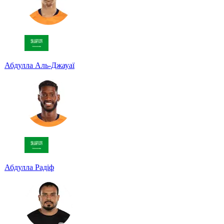
Абдулла Аль-Джауаї
Абдулла Радіф