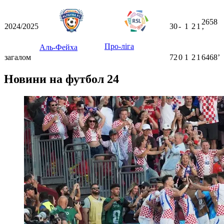
2658
2024/2025
30
-
1
2
1
ʼ
Про-ліга
Аль-Фейха
загалом
72
0
1
2
1
6468ʼ
Новини на футбол 24