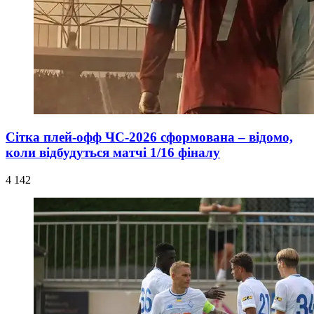
Сітка плей-офф ЧС-2026 сформована – відомо,
коли відбудуться матчі 1/16 фіналу
4 142