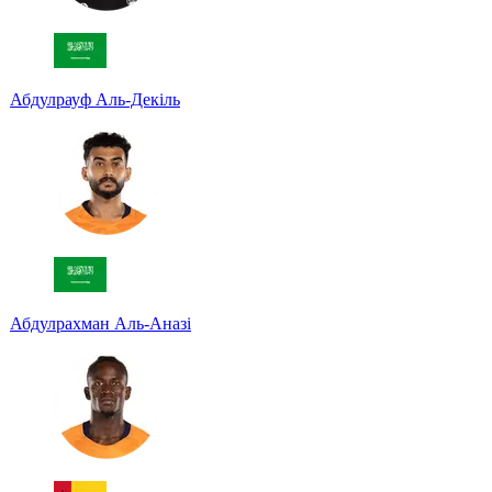
Абдулрауф Аль-Декіль
Абдулрахман Аль-Аназі