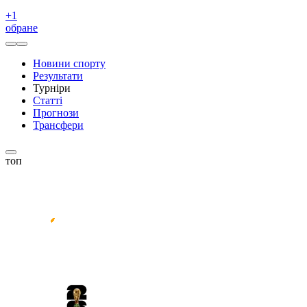
+
1
обране
Новини спорту
Результати
Турніри
Статті
Прогнози
Трансфери
топ