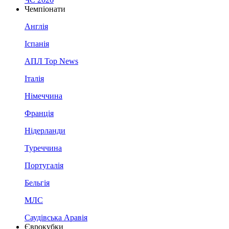
Чемпіонати
Англія
Іспанія
АПЛ Top News
Італія
Німеччина
Франція
Нідерланди
Туреччина
Португалія
Бельгія
МЛС
Саудівська Аравія
Єврокубки