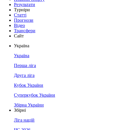
Результати
Турніри
Статті
Прогнози
Відео
Трансфери
Сайт
Україна
Україна
Перша ліга
Друга ліга
Кубок України
Суперкубок України
Збірна України
Збірні
Ліга націй
ЧС 2026