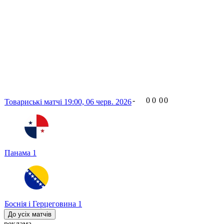
-
0
0
0
0
Товариські матчі
19:00,
06 черв. 2026
Панама
1
Боснія і Герцеговина
1
До усіх матчів
реклама