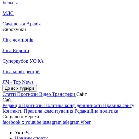
Бельгія
МЛС
Саудівська Аравія
Єврокубки
Ліга чемпіонів
Ліга Європи
Суперкубок УЄФА
Ліга конференцій
ЛЧ - Top News
До всіх турнірів
Статті
Прогнози
Відео
Трансфери
Сайт
Сайт
Редакція
Прогнози
Політика конфіденційності
Правила сайту
Контакти
Правила коментування
Редакційна політика
Соціальні мережі
facebook
x
youtube
instagram
telegram
viber
Укр
Рус
Новини спорту