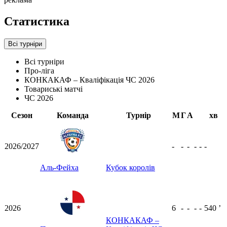
Статистика
Всі турніри
Всі турніри
Про-ліга
КОНКАКАФ – Кваліфікація ЧС 2026
Товариські матчі
ЧС 2026
Сезон
Команда
Турнір
М
Г
А
хв
2026/2027
-
-
-
-
-
-
Аль-Фейха
Кубок королів
2026
6
-
-
-
-
540
ʼ
КОНКАКАФ –