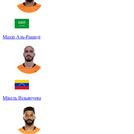
Махір Аль-Рашиді
Мікель Вільянуева