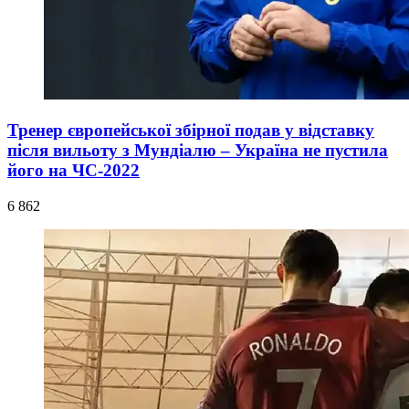
Тренер європейської збірної подав у відставку
після вильоту з Мундіалю – Україна не пустила
його на ЧС-2022
6 862