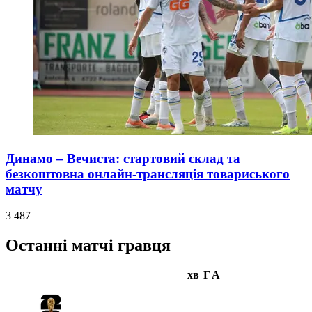
Динамо – Вечиста: стартовий склад та
безкоштовна онлайн-трансляція товариського
матчу
3 487
Останні матчі гравця
хв
Г
А