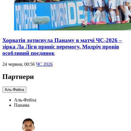
Хорватія дотиснула Панаму в матчі ЧС-2026 –
зірка Ла Ліги приніс перемогу, Модріч провів
особливий поєдинок
24 червня, 00:56
ЧС 2026
Партнери
Аль-Фейха
Аль-Фейха
Панама