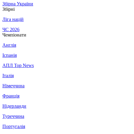
Збірна України
Збірні
Ліга націй
ЧС 2026
Чемпіонати
Англія
Іспанія
АПЛ Top News
Італія
Німеччина
Франція
Нідерланди
Туреччина
Португалія