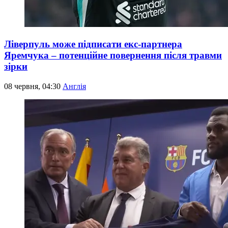
Ліверпуль може підписати екс-партнера
Яремчука – потенційне повернення після травми
зірки
08 червня, 04:30
Англія