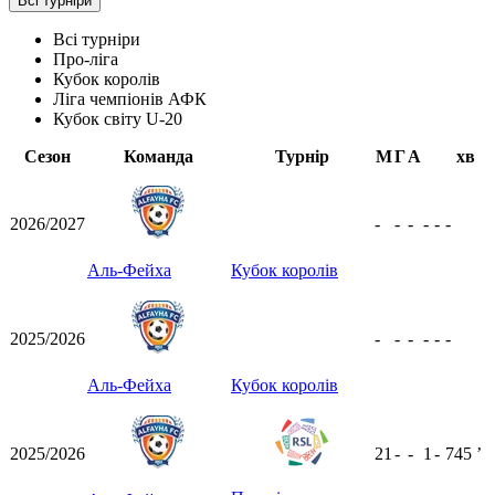
Всі турніри
Всі турніри
Про-ліга
Кубок королів
Ліга чемпіонів АФК
Кубок світу U-20
Сезон
Команда
Турнір
М
Г
А
хв
2026/2027
-
-
-
-
-
-
Аль-Фейха
Кубок королів
2025/2026
-
-
-
-
-
-
Аль-Фейха
Кубок королів
2025/2026
21
-
-
1
-
745
ʼ