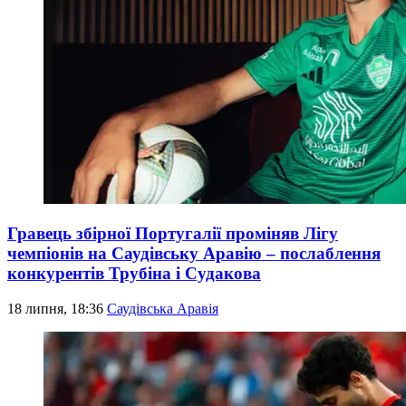
Гравець збірної Португалії проміняв Лігу
чемпіонів на Саудівську Аравію – послаблення
конкурентів Трубіна і Судакова
18 липня, 18:36
Саудівська Аравія