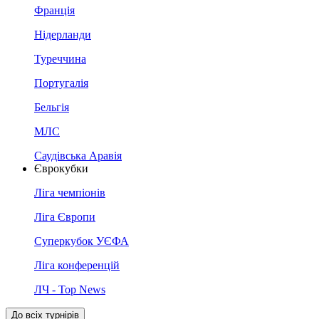
Франція
Нідерланди
Туреччина
Португалія
Бельгія
МЛС
Саудівська Аравія
Єврокубки
Ліга чемпіонів
Ліга Європи
Суперкубок УЄФА
Ліга конференцій
ЛЧ - Top News
До всіх турнірів