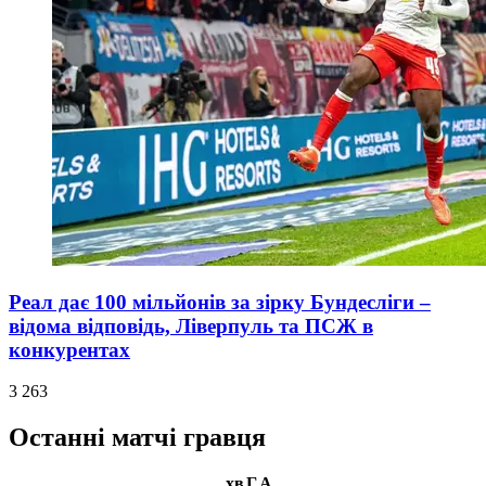
Реал дає 100 мільйонів за зірку Бундесліги –
відома відповідь, Ліверпуль та ПСЖ в
конкурентах
3 263
Останні матчі гравця
хв
Г
А