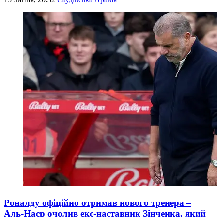
Роналду офіційно отримав нового тренера –
Аль-Наср очолив екс-наставник Зінченка, який