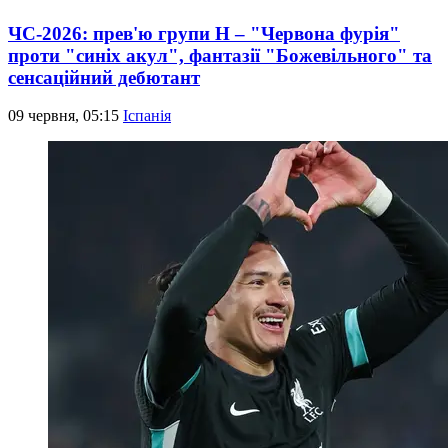
ЧС-2026: прев'ю групи Н – "Червона фурія"
проти "синіх акул", фантазії "Божевільного" та
сенсаційний дебютант
09 червня, 05:15
Іспанія