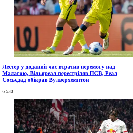
Лестер у доданий час втратив перемогу над
Малагою, Вільяреал перестріляв ПСВ, Реал
Сосьєдад обікрав Вулверхемптон
6 530