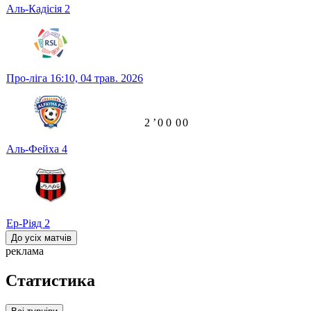
Аль-Кадісія
2
Про-ліга
16:10,
04 трав. 2026
2
ʼ
0
0
0
0
Аль-Фейха
4
Ер-Ріяд
2
До усіх матчів
реклама
Статистика