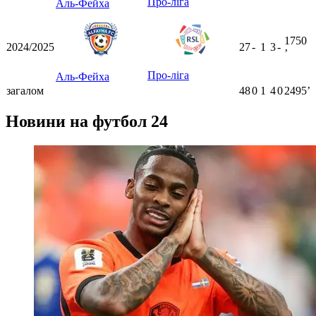
Про-ліга
Аль-Фейха
1750
2024/2025
27
-
1
3
-
ʼ
Про-ліга
Аль-Фейха
загалом
48
0
1
4
0
2495ʼ
Новини на футбол 24