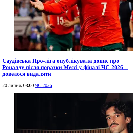
Саудівська Про-ліга опублікувала допис про
Роналду після поразки Мессі у фіналі ЧС-2026 –
довелося видаляти
20 липня, 08:00
ЧС 2026