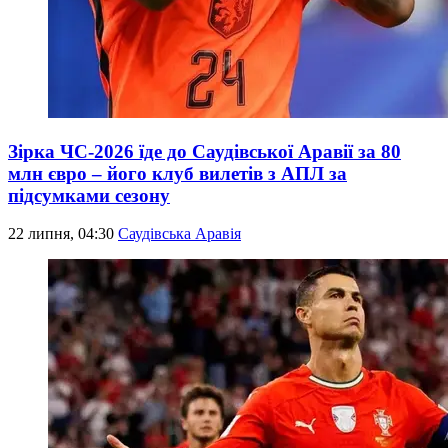
Зірка ЧС-2026 їде до Саудівської Аравії за 80
млн євро – його клуб вилетів з АПЛ за
підсумками сезону
22 липня, 04:30
Саудівська Аравія