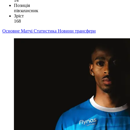
14
Позиція
півзахисник
Зріст
168
Основне
Матчі
Статистика
Новини
трансфери