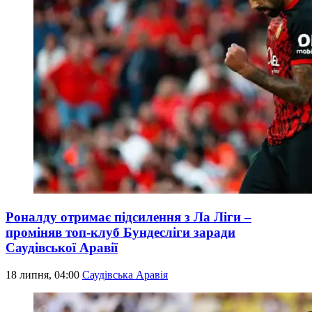
Роналду отримає підсилення з Ла Ліги –
проміняв топ-клуб Бундесліги заради
Саудівської Аравії
18 липня, 04:00
Саудівська Аравія