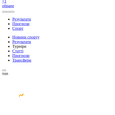
+
1
обране
Результати
Прогнози
Спорт
Новини спорту
Результати
Турніри
Статті
Прогнози
Трансфери
топ