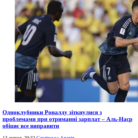
Одноклубники Роналду зіткнулися з
проблемами при отриманні зарплат – Аль-Наср
обіцяє все виправити
13 липня, 20:32
Саудівська Аравія