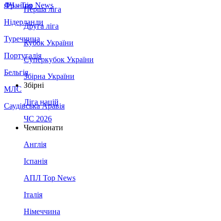
Франція
ЛЧ - Top News
Перша ліга
Нідерланди
Друга ліга
Туреччина
Кубок України
Португалія
Суперкубок України
Бельгія
Збірна України
Збірні
МЛС
Ліга націй
Саудівська Аравія
ЧС 2026
Чемпіонати
Англія
Іспанія
АПЛ Top News
Італія
Німеччина