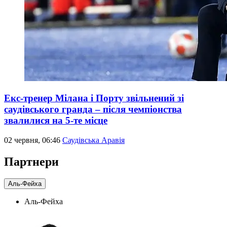
Екс-тренер Мілана і Порту звільнений зі
саудівського гранда – після чемпіонства
звалилися на 5-те місце
02 червня, 06:46
Саудівська Аравія
Партнери
Аль-Фейха
Аль-Фейха