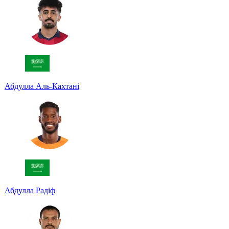
Абдулла Аль-Кахтані
Абдулла Радіф