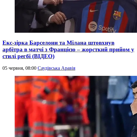
Екс-зірка Барселони та Мілана штовхнув
арбітра в матчі з Францією – жорсткий прийом у
стилі регбі (ВІДЕО)
05 червня, 08:00
Саудівська Аравія