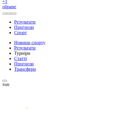
+
1
обране
Результати
Прогнози
Спорт
Новини спорту
Результати
Турніри
Статті
Прогнози
Трансфери
топ