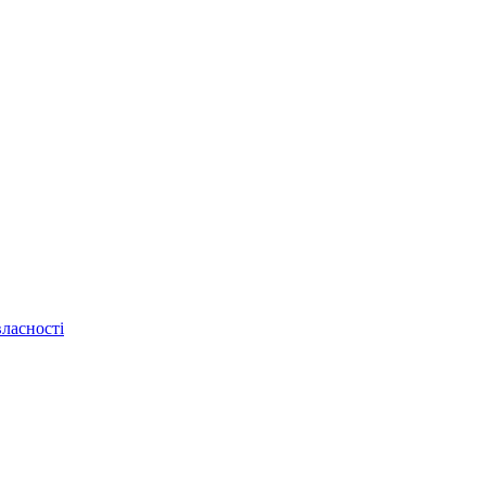
ласності