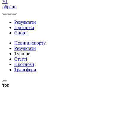
+
1
обране
Результати
Прогнози
Спорт
Новини спорту
Результати
Турніри
Статті
Прогнози
Трансфери
топ