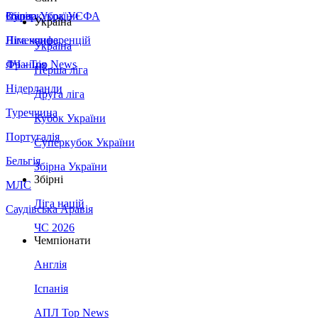
Збірна України
Італія
Суперкубок УЄФА
Україна
Німеччина
Ліга конференцій
Україна
Франція
ЛЧ - Top News
Перша ліга
Нідерланди
Друга ліга
Туреччина
Кубок України
Португалія
Суперкубок України
Бельгія
Збірна України
Збірні
МЛС
Ліга націй
Саудівська Аравія
ЧС 2026
Чемпіонати
Англія
Іспанія
АПЛ Top News