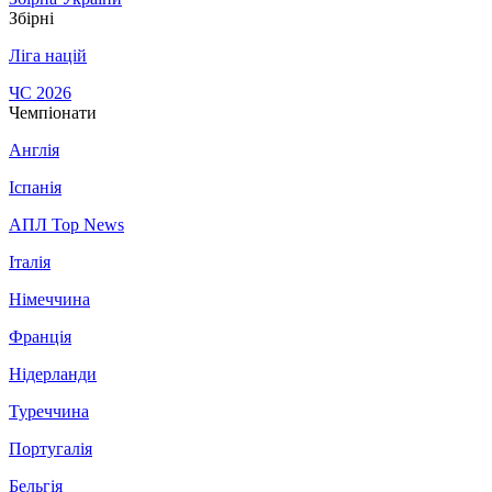
Збірні
Ліга націй
ЧС 2026
Чемпіонати
Англія
Іспанія
АПЛ Top News
Італія
Німеччина
Франція
Нідерланди
Туреччина
Португалія
Бельгія