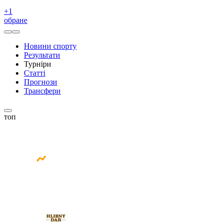
+
1
обране
Новини спорту
Результати
Турніри
Статті
Прогнози
Трансфери
топ