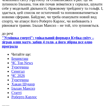
зупинило Ільхана, тож він почав зніматися у серіалах, шукати
себе у модельній діяльності, біржовому трейдингу та гольфі. І,
здається, цей список не остаточний та поповнюватиметься
новими сферами. Байдуже, чи треба опанувати новий вид
спорту, чи атакує його Роберто Карлос, чи вибивають з
рівноваги травми. Ільхан Мансиз – не той, хто зупиняється.
до речі
"Усмішка смерті": унікальний форвард Кубка світу –
зіграв один матч, забив 4 голи, а його збірна все одно
програла
Читайте ще
:
Бешикташ
ЧС Top News
Туреччина
Сенегал
ЧС 2026
Туреччина
Хакан Шукюр
Ільхан Мансиз
Статті
Роберто Карлос