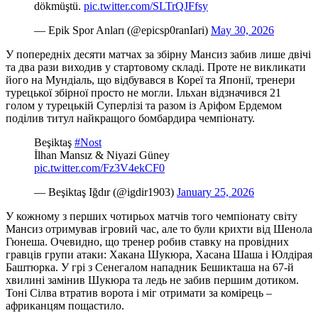
dökmüştü.
pic.twitter.com/SLTrQJFfsy
— Epik Spor Anları (@epicsp0ranIari)
May 30, 2026
У попередніх десяти матчах за збірну Мансиз забив лише двічі
та два рази виходив у стартовому складі. Проте не викликати
його на Мундіаль, що відбувався в Кореї та Японії, тренери
турецької збірної просто не могли. Ільхан відзначився 21
голом у турецькій Суперлізі та разом із Аріфом Ердемом
поділив титул найкращого бомбардира чемпіонату.
Beşiktaş
#Nost
İlhan Mansız & Niyazi Güney
pic.twitter.com/Fz3V4ekCF0
— Beşiktaş Iğdır (@igdir1903)
January 25, 2026
У кожному з перших чотирьох матчів того чемпіонату світу
Мансиз отримував ігровий час, але то були крихти від Шенола
Гюнеша. Очевидно, що тренер робив ставку на провідних
гравців групи атаки: Хакана Шукюра, Хасана Шаша і Юлдірая
Баштюрка. У грі з Сенегалом нападник Бешикташа на 67-й
хвилині замінив Шукюра та ледь не забив першим дотиком.
Тоні Сілва втратив ворота і міг отримати за комірець –
африканцям пощастило.