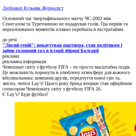
Любомир Кузьмяк
Журналіст
Основний час чвертьфінального матчу ЧС-2002 між
Сенегалом та Туреччиною не подарував голів. Гра нервів та
нереалізованих моментів плавно перейшла в екстратайми.
до речі
"Лисий геній": нокаутував партнера, став політиком і
забив головний гол в історії збірної Болгарії
реклама
рекламна інформація
Чемпіонат світу з футболу FIFA – не просто масштабна подія.
Це можливість поринути в улюблену атмосферу для кожного
вболівальника: компанія друзів, передчуття нової гри та,
звісно, чипси Lay’s! Цього року бренд вперше став офіційним
спонсором Чемпіонату світу з футболу FIFA 26.
Є Lay’s? Буде футбол!