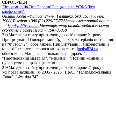
ЄВРОКУБКИ
Ліга чемпіонів
Ліга Європи
Юнацька ліга УЄФА
Ліга
конференцій
Онлайн-медіа «Футбол 24»
пл. Галицька, буд. 15, м. Львів,
79008
Телефон +380 (32) 229-77-77
Адреса електронної пошти
—
legal@24tv.com.ua
Ідентифікатор онлайн-медіа в Реєстрі
суб’єктів у сфері медіа — R40-06058
21+
Матеріали сайту призначені для осіб старше 21 року
При цитуванні і використанні будь-яких матеріалів посилання
на "Футбол 24" обов'язкове. При цитуванні і використанні в
мережі Інтернет гіперпосилання на сайт
football24.ua
обов'язкове. Матеріали зі знаком "Спецпроект",
"Партнерський матеріал", "Реклама", "Новини компаній"
публікуємо на правах реклами.
21+
Матеріали сайту призначені для осіб старше 21 року
Усi права захищенi. © 2005 -
2026
, ПрАТ "Телерадіокомпанія
Люкс". "Футбол 24".