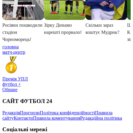
головна
матч-центр
Премія УПЛ
футбол +
Обране
САЙТ ФУТБОЛ 24
Редакція
Прогнози
Політика конфіденційності
Правила
сайту
Контакти
Правила коментування
Редакційна політика
Соціальні мережі