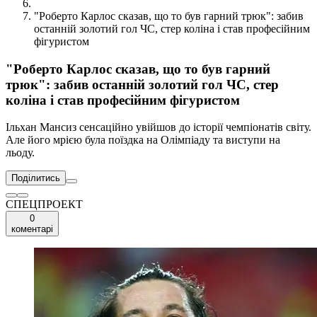
"Роберто Карлос сказав, що то був гарний трюк": забив
останній золотий гол ЧС, стер коліна і став професійним
фігуристом
"Роберто Карлос сказав, що то був гарний
трюк": забив останній золотий гол ЧС, стер
коліна і став професійним фігуристом
Ільхан Мансиз сенсаційно увійшов до історії чемпіонатів світу.
Але його мрією була поїздка на Олімпіаду та виступи на
льоду.
Поділитись
СПЕЦПРОЕКТ
0
коментарі