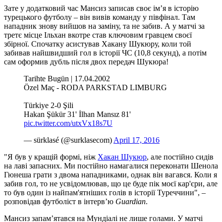
Зате у додатковий час Мансиз записав своє ім’я в історію
турецького футболу – він вивів команду у півфінал. Там
нападник знову вийшов на заміну, та не забив. А у матчі за
третє місце Ільхан вкотре став ключовим гравцем своєї
збірної. Спочатку асистував Хакану Шукюру, коли той
забивав найшвидший гол в історії ЧС (10,8 секунд), а потім
сам оформив дубль після двох передач Шукюра!
Tarihte Bugün | 17.04.2002
Özel Maç - RODA PARKSTAD LIMBURG
Türkiye 2-0 Şili
Hakan Şükür 31' İlhan Mansız 81'
pic.twitter.com/utxVx18s7U
— sürklasé (@surklasecom)
April 17, 2016
"Я був у кращій формі, ніж
Хакан Шукюр
, але постійно сидів
на лаві запасних. Ми постійно намагалися переконати Шенола
Гюнеша грати з двома нападниками, однак він вагався. Коли я
забив гол, то не усвідомлював, що це буде пік моєї кар'єри, але
то був один із найпам'ятніших голів в історії Туреччини", –
розповідав футболіст в інтерв’ю
Guardian
.
Мансиз запам’ятався на Мундіалі не лише голами. У матчі