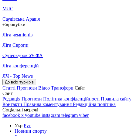
МЛС
Саудівська Аравія
Єврокубки
Ліга чемпіонів
Ліга Європи
Суперкубок УЄФА
Ліга конференцій
ЛЧ - Top News
До всіх турнірів
Статті
Прогнози
Відео
Трансфери
Сайт
Сайт
Редакція
Прогнози
Політика конфіденційності
Правила сайту
Контакти
Правила коментування
Редакційна політика
Соціальні мережі
facebook
x
youtube
instagram
telegram
viber
Укр
Рус
Новини спорту