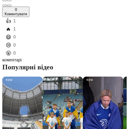
0
Коментувати
️👍
1
️🔥
1
️😄
0
️😢
0
️🤬
0
коментарі