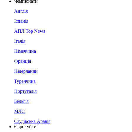
Чемпіонати
Англія
Іспанія
АПЛ Top News
Італія
Німеччина
Франція
Нідерланди
Туреччина
Португалія
Бельгія
МЛС
Саудівська Аравія
Єврокубки