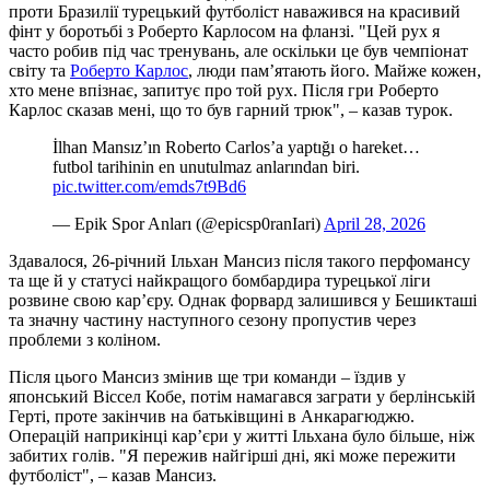
проти Бразилії турецький футболіст наважився на красивий
фінт у боротьбі з Роберто Карлосом на фланзі. "Цей рух я
часто робив під час тренувань, але оскільки це був чемпіонат
світу та
Роберто Карлос
, люди пам’ятають його. Майже кожен,
хто мене впізнає, запитує про той рух. Після гри Роберто
Карлос сказав мені, що то був гарний трюк", – казав турок.
İlhan Mansız’ın Roberto Carlos’a yaptığı o hareket…
futbol tarihinin en unutulmaz anlarından biri.
pic.twitter.com/emds7t9Bd6
— Epik Spor Anları (@epicsp0ranIari)
April 28, 2026
Здавалося, 26-річний Ільхан Мансиз після такого перфомансу
та ще й у статусі найкращого бомбардира турецької ліги
розвине свою кар’єру. Однак форвард залишився у Бешикташі
та значну частину наступного сезону пропустив через
проблеми з коліном.
Після цього Мансиз змінив ще три команди – їздив у
японський Віссел Кобе, потім намагався заграти у берлінській
Герті, проте закінчив на батьківщині в Анкарагюджю.
Операцій наприкінці кар’єри у житті Ільхана було більше, ніж
забитих голів. "Я пережив найгірші дні, які може пережити
футболіст", – казав Мансиз.