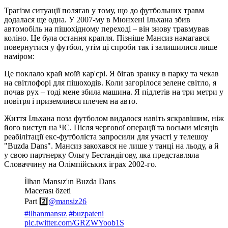
Трагізм ситуації полягав у тому, що до футбольних травм
додалася ще одна. У 2007-му в Мюнхені Ільхана збив
автомобіль на пішохідному переході – він знову травмував
коліно. Це була остання крапля. Пізніше Мансиз намагався
повернутися у футбол, утім ці спроби так і залишилися лише
наміром:
Це поклало край моїй кар'єрі. Я бігав зранку в парку та чекав
на світлофорі для пішоходів. Коли загорілося зелене світло, я
почав рух – тоді мене збила машина. Я підлетів на три метри у
повітря і приземлився плечем на авто.
Життя Ільхана поза футболом видалося навіть яскравішим, ніж
його виступ на ЧС. Після чергової операції та восьми місяців
реабілітації екс-футболіста запросили для участі у телешоу
"Buzda Dans". Мансиз закохався не лише у танці на льоду, а й
у свою партнерку Ольгу Бестандігову, яка представляла
Словаччину на Олімпійських іграх 2002-го.
İlhan Mansız'ın Buzda Dans
Macerası özeti
Part 2️⃣
@mansiz26
#ilhanmansız
#buzpateni
pic.twitter.com/GRZWYoob1S