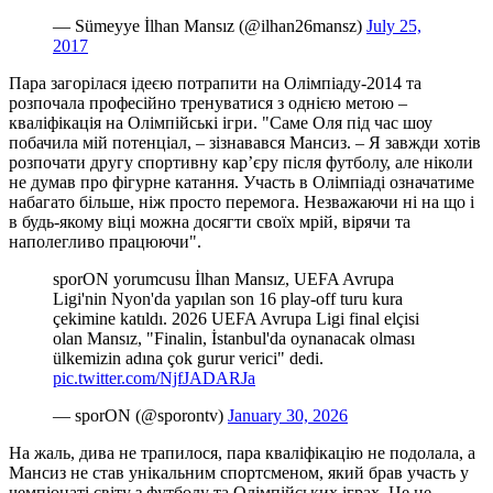
— Sümeyye İlhan Mansız (@ilhan26mansz)
July 25,
2017
Пара загорілася ідеєю потрапити на Олімпіаду-2014 та
розпочала професійно тренуватися з однією метою –
кваліфікація на Олімпійські ігри. "Саме Оля під час шоу
побачила мій потенціал, – зізнавався Мансиз. – Я завжди хотів
розпочати другу спортивну кар’єру після футболу, але ніколи
не думав про фігурне катання. Участь в Олімпіаді означатиме
набагато більше, ніж просто перемога. Незважаючи ні на що і
в будь-якому віці можна досягти своїх мрій, вірячи та
наполегливо працюючи".
sporON yorumcusu İlhan Mansız, UEFA Avrupa
Ligi'nin Nyon'da yapılan son 16 play-off turu kura
çekimine katıldı. 2026 UEFA Avrupa Ligi final elçisi
olan Mansız, "Finalin, İstanbul'da oynanacak olması
ülkemizin adına çok gurur verici" dedi.
pic.twitter.com/NjfJADARJa
— sporON (@sporontv)
January 30, 2026
На жаль, дива не трапилося, пара кваліфікацію не подолала, а
Мансиз не став унікальним спортсменом, який брав участь у
чемпіонаті світу з футболу та Олімпійських іграх. Це не