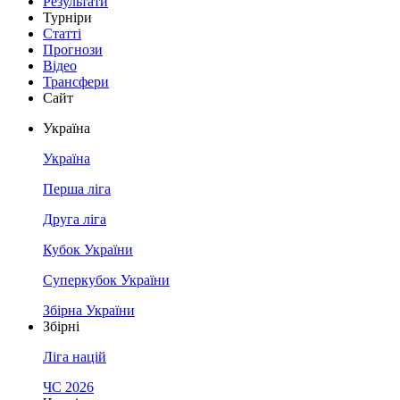
Результати
Турніри
Статті
Прогнози
Відео
Трансфери
Сайт
Україна
Україна
Перша ліга
Друга ліга
Кубок України
Суперкубок України
Збірна України
Збірні
Ліга націй
ЧС 2026