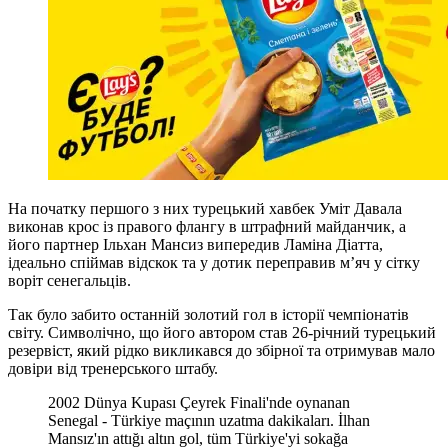
На початку першого з них турецький хавбек Уміт Давала
виконав крос із правого флангу в штрафний майданчик, а
його партнер Ільхан Мансиз випередив Ламіна Діатта,
ідеально спіймав відскок та у дотик переправив м’яч у сітку
воріт сенегальців.
Так було забито останній золотий гол в історії чемпіонатів
світу. Символічно, що його автором став 26-річний турецький
резервіст, який рідко викликався до збірної та отримував мало
довіри від тренерського штабу.
2002 Dünya Kupası Çeyrek Finali'nde oynanan
Senegal - Türkiye maçının uzatma dakikaları. İlhan
Mansız'ın attığı altın gol, tüm Türkiye'yi sokağa