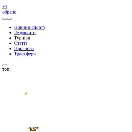
+
1
обране
Новини спорту
Результати
Турніри
Статті
Прогнози
Трансфери
топ