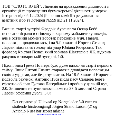
ТОВ “СЛОТС Ю.ЕЙ”. Ліцензія на провадження діяльності з
організації та проведення букмекерської діяльності у мережі
Інтернет від 05.12.2024 (Рішення комісії з регулювання
азартних ігор та лотерей №559 від 21.11.2024).
Вже на старті зустрічі Фредрік Аурснес та Оскар Бобб
непогано зіграли в стіночку в карному майданчику шведів,
але в останній момент воротар перехопив м'яч. Навала
норвежців продовжилась, і на 9-й хвилині Йорген Странд
Ларсен підставив голову під удар Юліана Рюерсона. Так
форвард Крістал Пелас, який забивав Шахтарю в ЛК, відкрив
рахунок в товариській зустрічі, 1:0.
Підопічним Грема Поттера було дуже важко на старті першого
тайму. Лише Ентоні Еланга старався відповідати норвежцям
своїми ударами, але безрезультатно. На 18-й хвилині Норвегія
подвоїла рахунок: Антоніо Нуса після пасу Сандера Берге
ефектно обіграв Густава Лагербільке і пробив у дальній кут,
2:0. Знищення не зупинялося і вже на 37-й хвилині Странд
Ларсен оформив дубль, 3:0!
Det er pause på Ullevaal og Norge leder 3-0 etter en
strålende førsteomgang! Jørgen Strand Larsen (2) og
Antonio Nusa har scoret målene