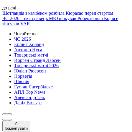
до речі
Шотландія з камбеком розбила Кюрасао перед стартом
ЧС-2026 – екс-гравець МЮ шокував Робертсона і Ко, все
зіпсував VAR
Читайте ще
:
ЧС 2026
Ерлінг Холанд
Антоніо Нуса
Товариські матчі
Йорген Странд Ларсен
Товариські матчі 2026
Юліан Рюерсон
Норвегія
Швеція
Густав Лагербільке
АПЛ Top News
Александр Ісак
Давід Вольфе
0
Коментувати