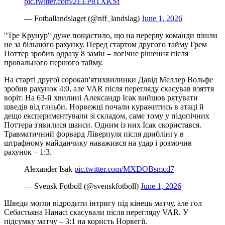
pic.twitter.com/2EEP8TXKSf
— Fotballandslaget (@nff_landslag)
June 1, 2026
"Тре Крунур" дуже пощастило, що на перерву команди пішли
не за більшого рахунку. Перед стартом другого тайму Грем
Поттер зробив одразу 8 замін – логічне рішення після
провального першого тайму.
На старті другої сорокап'ятихвилинки Давід Меллер Вольфе
зробив рахунок 4:0, але VAR після перегляду скасував взяття
воріт. На 63-й хвилині Александр Ісак вийшов рятувати
шведів від ганьби. Норвежці почали куражитись в атаці й
дещо експериментували зі складом, саме тому у підопічних
Поттера з'явилися шанси. Одним із них Ісак скористався.
Травматичний форвард Ліверпуля після дриблінгу в
штрафному майданчику наважився на удар і розмочив
рахунок – 1:3.
Alexander Isak
pic.twitter.com/MXDOBsmcd7
— Svensk Fotboll (@svenskfotboll)
June 1, 2026
Шведи могли відродити інтригу під кінець матчу, але гол
Себастьяна Нанасі скасували після перегляду VAR. У
підсумку матчу – 3:1 на користь Норвегії.