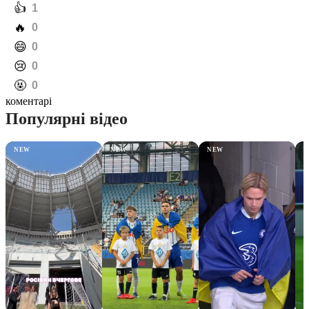
️👍
1
️🔥
0
️😄
0
️😢
0
️🤬
0
коментарі