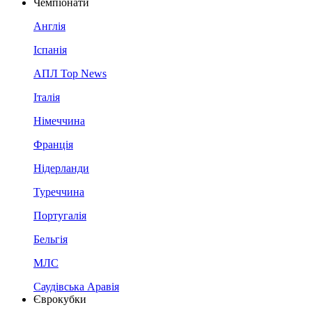
Чемпіонати
Англія
Іспанія
АПЛ Top News
Італія
Німеччина
Франція
Нідерланди
Туреччина
Португалія
Бельгія
МЛС
Саудівська Аравія
Єврокубки