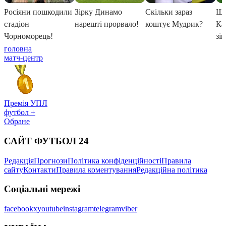
головна
матч-центр
Премія УПЛ
футбол +
Обране
САЙТ ФУТБОЛ 24
Редакція
Прогнози
Політика конфіденційності
Правила
сайту
Контакти
Правила коментування
Редакційна політика
Соціальні мережі
facebook
x
youtube
instagram
telegram
viber