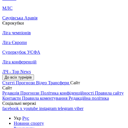
МЛС
Саудівська Аравія
Єврокубки
Ліга чемпіонів
Ліга Європи
Суперкубок УЄФА
Ліга конференцій
ЛЧ - Top News
До всіх турнірів
Статті
Прогнози
Відео
Трансфери
Сайт
Сайт
Редакція
Прогнози
Політика конфіденційності
Правила сайту
Контакти
Правила коментування
Редакційна політика
Соціальні мережі
facebook
x
youtube
instagram
telegram
viber
Укр
Рус
Новини спорту