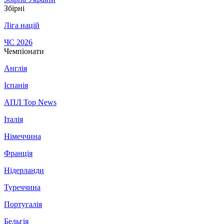
Збірні
Ліга націй
ЧС 2026
Чемпіонати
Англія
Іспанія
АПЛ Top News
Італія
Німеччина
Франція
Нідерланди
Туреччина
Португалія
Бельгія