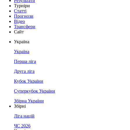
Результати
Турніри
Статті
Прогнози
Відео
Трансфери
Сайт
Україна
Україна
Перша ліга
Друга ліга
Кубок України
Суперкубок України
Збірна України
Збірні
Ліга націй
ЧС 2026