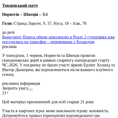
Товариський матч
Норвегія – Швеція – 3:1
Голи:
Странд Ларсен, 9, 37, Нуса, 18 – Ісак, 78
до речі
Конкурент Переса обіцяє революцію в Реалі: 2 суперзірки вже
погодились на трансфер – перемовини з Холандом
реклама
У понеділок, 1 червня, Норвегія та Швеція провели
скандинавське дербі в рамках спарингу напередодні старту
ЧС-2026. У поєдинку не брали участі зіркові Ерлінг Холанд та
Віктор Дьокереш, які відновлюються після важкого клубного
сезону.
рекламна інформація
Зверніть увагу
21+
Цей матеріал призначений для осіб старше 21 року
Участь в азартних іграх може викликати ігрову залежність.
Дотримуйтесь правил (принципів) відповідальної гри