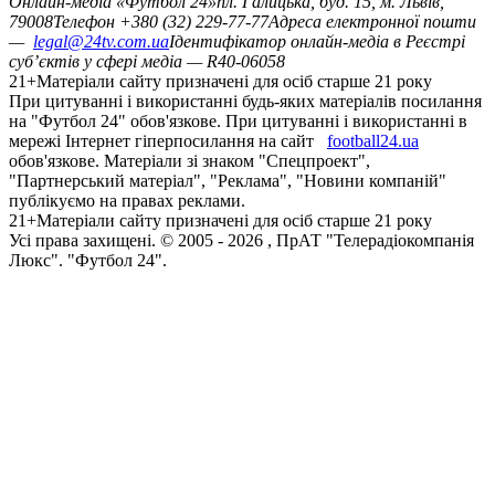
Онлайн-медіа «Футбол 24»
пл. Галицька, буд. 15, м. Львів,
79008
Телефон +380 (32) 229-77-77
Адреса електронної пошти
—
legal@24tv.com.ua
Ідентифікатор онлайн-медіа в Реєстрі
суб’єктів у сфері медіа — R40-06058
21+
Матеріали сайту призначені для осіб старше 21 року
При цитуванні і використанні будь-яких матеріалів посилання
на "Футбол 24" обов'язкове. При цитуванні і використанні в
мережі Інтернет гіперпосилання на сайт
football24.ua
обов'язкове. Матеріали зі знаком "Спецпроект",
"Партнерський матеріал", "Реклама", "Новини компаній"
публікуємо на правах реклами.
21+
Матеріали сайту призначені для осіб старше 21 року
Усi права захищенi. © 2005 -
2026
, ПрАТ "Телерадіокомпанія
Люкс". "Футбол 24".