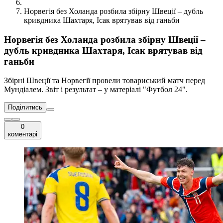
Норвегія без Холанда розбила збірну Швеції – дубль
кривдника Шахтаря, Ісак врятував від ганьби
Норвегія без Холанда розбила збірну Швеції –
дубль кривдника Шахтаря, Ісак врятував від
ганьби
Збірні Швеції та Норвегії провели товариський матч перед
Мундіалем. Звіт і результат – у матеріалі "Футбол 24".
Поділитись
0
коментарі