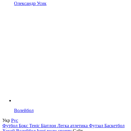
Олександр Усик
Волейбол
Укр
Рус
Футбол
Бокс
Теніс
Біатлон
Легка атлетика
Футзал
Баскетбол
Хокей
Волейбол
Інші види спорту
Сайт