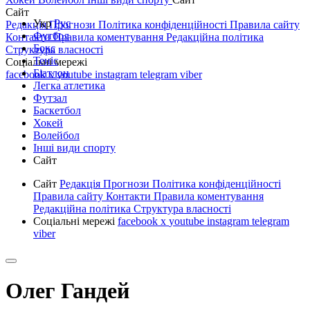
Сайт
Укр
Рус
Редакція
Прогнози
Політика конфіденційності
Правила сайту
Футбол
Контакти
Правила коментування
Редакційна політика
Бокс
Структура власності
Теніс
Соціальні мережі
Біатлон
facebook
x
youtube
instagram
telegram
viber
Легка атлетика
Футзал
Баскетбол
Хокей
Волейбол
Інші види спорту
Сайт
Сайт
Редакція
Прогнози
Політика конфіденційності
Правила сайту
Контакти
Правила коментування
Редакційна політика
Структура власності
Соціальні мережі
facebook
x
youtube
instagram
telegram
viber
Олег Гандей