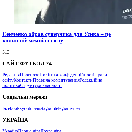
Сенченко обрав суперника для Усика – це
колишній чемпіон світу
313
САЙТ ФУТБОЛ 24
Редакція
Прогнози
Політика конфіденційності
Правила
сайту
Контакти
Правила коментування
Редакційна
політика
Структура власності
Соціальні мережі
facebook
x
youtube
instagram
telegram
viber
УКРАЇНА
Україна
Перша ліга
Друга ліга