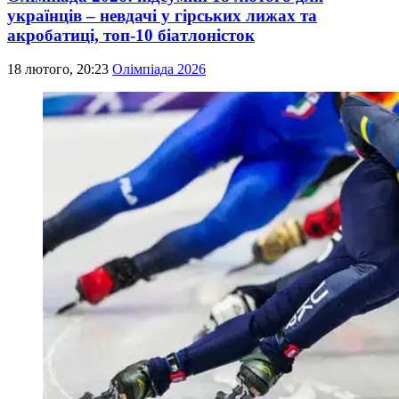
українців – невдачі у гірських лижах та
акробатиці, топ-10 біатлоністок
18 лютого, 20:23
Олімпіада 2026