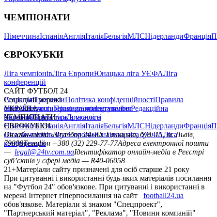
ЧЕМПІОНАТИ
Німеччина
Іспанія
Англія
Італія
Бельгія
МЛС
Нідерланди
Франція
П
ЄВРОКУБКИ
Ліга чемпіонів
Ліга Європи
Юнацька ліга УЄФА
Ліга
конференцій
САЙТ ФУТБОЛ 24
Редакція
Соціальні мережі
Прогнози
Політика конфіденційності
Правила
сайту
facebook
УКРАЇНА
Контакти
x
youtube
Правила коментування
instagram
telegram
viber
Редакційна
політика
Україна
ЧЕМПІОНАТИ
Перша ліга
Структура власності
Друга ліга
Німеччина
ЄВРОКУБКИ
Іспанія
Англія
Італія
Бельгія
МЛС
Нідерланди
Франція
П
Ліга чемпіонів
Онлайн-медіа «Футбол 24»
Ліга Європи
Юнацька ліга УЄФА
пл. Галицька, буд. 15, м. Львів,
Ліга
конференцій
79008
Телефон +380 (32) 229-77-77
Адреса електронної пошти
—
legal@24tv.com.ua
Ідентифікатор онлайн-медіа в Реєстрі
суб’єктів у сфері медіа — R40-06058
21+
Матеріали сайту призначені для осіб старше 21 року
При цитуванні і використанні будь-яких матеріалів посилання
на "Футбол 24" обов'язкове. При цитуванні і використанні в
мережі Інтернет гіперпосилання на сайт
football24.ua
обов'язкове. Матеріали зі знаком "Спецпроект",
"Партнерський матеріал", "Реклама", "Новини компаній"