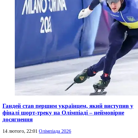
Гандей став першим українцем, який виступив у
фіналі шорт-треку на Олімпіаді – неймовірне
досягнення
14 лютого, 22:01
Олімпіада 2026