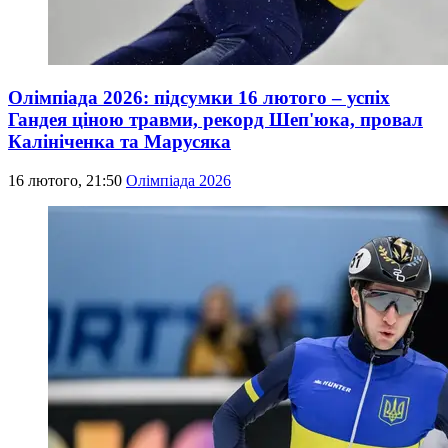
Олімпіада 2026: підсумки 16 лютого – успіх
Гандея ціною травми, рекорд Шеп'юка, провал
Калініченка та Марусяка
16 лютого, 21:50
Олімпіада 2026