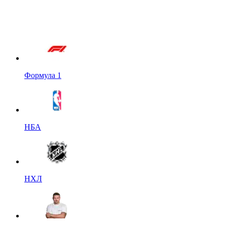
Формула 1
НБА
НХЛ