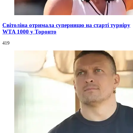
Світоліна отримала суперницю на старті турніру
WTA 1000 у Торонто
419