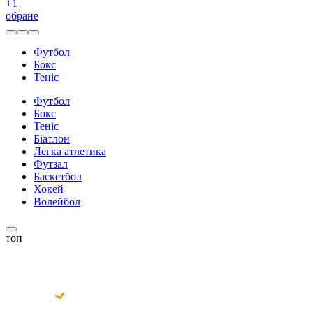
+
1
обране
Футбол
Бокс
Теніс
Футбол
Бокс
Теніс
Біатлон
Легка атлетика
Футзал
Баскетбол
Хокей
Волейбол
топ