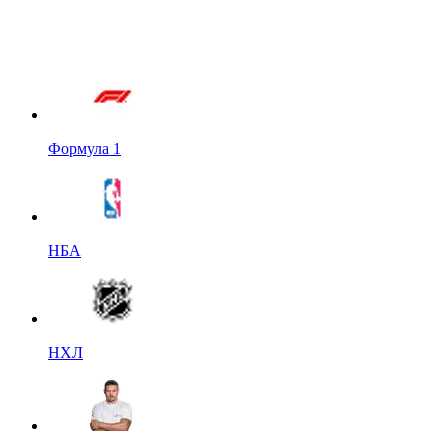
Формула 1
НБА
НХЛ