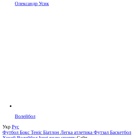
Олександр Усик
Волейбол
Укр
Рус
Футбол
Бокс
Теніс
Біатлон
Легка атлетика
Футзал
Баскетбол
Хокей
Волейбол
Інші види спорту
Сайт