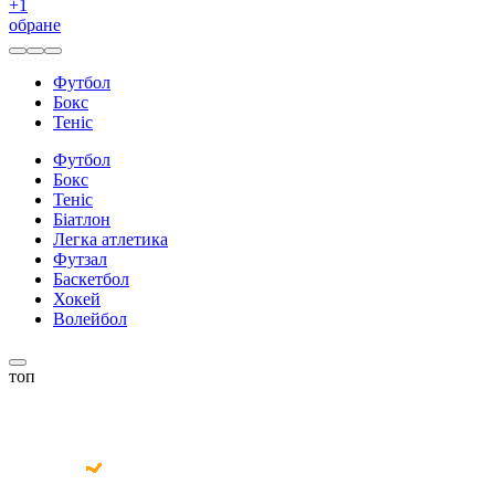
+
1
обране
Футбол
Бокс
Теніс
Футбол
Бокс
Теніс
Біатлон
Легка атлетика
Футзал
Баскетбол
Хокей
Волейбол
топ