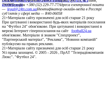
Ліга чемпіонів
Онлайн-медіа «Футбол 24»
Ліга Європи
Юнацька ліга УЄФА
пл. Галицька, буд. 15, м. Львів,
Ліга
конференцій
79008
Телефон +380 (32) 229-77-77
Адреса електронної пошти
—
legal@24tv.com.ua
Ідентифікатор онлайн-медіа в Реєстрі
суб’єктів у сфері медіа — R40-06058
21+
Матеріали сайту призначені для осіб старше 21 року
При цитуванні і використанні будь-яких матеріалів посилання
на "Футбол 24" обов'язкове. При цитуванні і використанні в
мережі Інтернет гіперпосилання на сайт
football24.ua
обов'язкове. Матеріали зі знаком "Спецпроект",
"Партнерський матеріал", "Реклама", "Новини компаній"
публікуємо на правах реклами.
21+
Матеріали сайту призначені для осіб старше 21 року
Усi права захищенi. © 2005 -
2026
, ПрАТ "Телерадіокомпанія
Люкс". "Футбол 24".