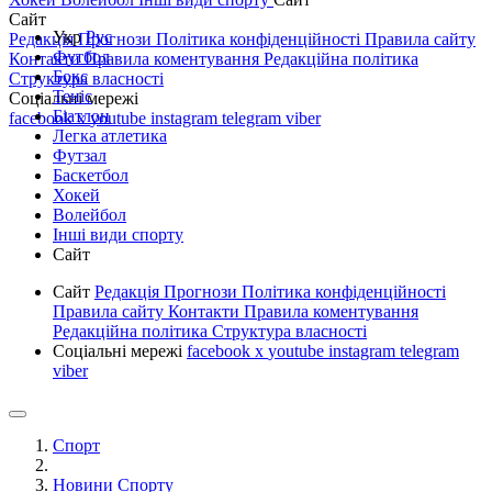
Сайт
Укр
Рус
Редакція
Прогнози
Політика конфіденційності
Правила сайту
Футбол
Контакти
Правила коментування
Редакційна політика
Бокс
Структура власності
Теніс
Соціальні мережі
Біатлон
facebook
x
youtube
instagram
telegram
viber
Легка атлетика
Футзал
Баскетбол
Хокей
Волейбол
Інші види спорту
Сайт
Сайт
Редакція
Прогнози
Політика конфіденційності
Правила сайту
Контакти
Правила коментування
Редакційна політика
Структура власності
Соціальні мережі
facebook
x
youtube
instagram
telegram
viber
Спорт
Новини Спорту