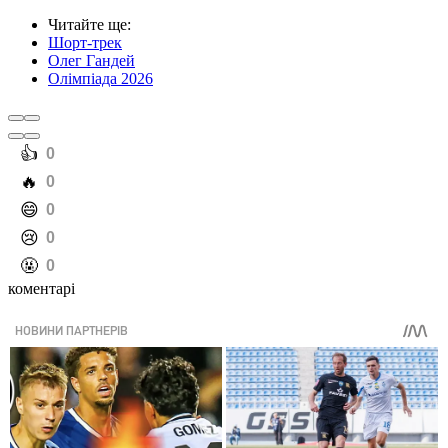
Читайте ще
:
Шорт-трек
Олег Гандей
Олімпіада 2026
️👍
0
️🔥
0
️😄
0
️😢
0
️🤬
0
коментарі