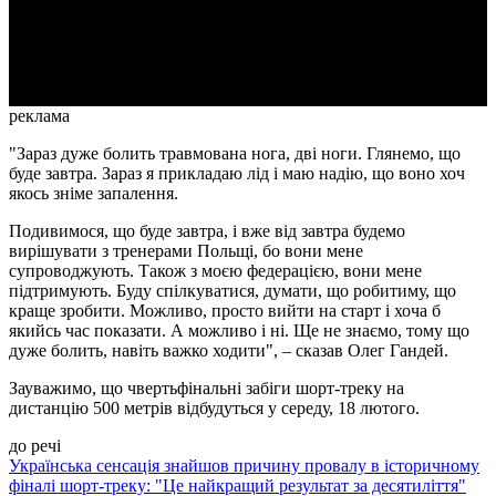
Video
реклама
"Зараз дуже болить травмована нога, дві ноги. Глянемо, що
буде завтра. Зараз я прикладаю лід і маю надію, що воно хоч
якось зніме запалення.
Подивимося, що буде завтра, і вже від завтра будемо
вирішувати з тренерами Польщі, бо вони мене
супроводжують. Також з моєю федерацією, вони мене
підтримують. Буду спілкуватися, думати, що робитиму, що
краще зробити. Можливо, просто вийти на старт і хоча б
якийсь час показати. А можливо і ні. Ще не знаємо, тому що
дуже болить, навіть важко ходити", – сказав Олег Гандей.
Зауважимо, що чвертьфінальні забіги шорт-треку на
дистанцію 500 метрів відбудуться у середу, 18 лютого.
до речі
Українська сенсація знайшов причину провалу в історичному
фіналі шорт-треку: "Це найкращий результат за десятиліття"