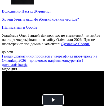
Володимир Пастух
Журналіст
Хочеш бачити наші футбольні новини частіше?
Підписатися в Google
Українець Олег Гандей зізнався, що не впевнений, чи вийде
на старт чвертьфінального забігу Олімпіади 2026. Про це
шорт-трекіст повідомив в коментарі
Суспільне Спорт.
до речі
Гандей драматично пробився у чвертьфінал шорт-треку на
Олімпіаді 2026 – допомогло падіння конкурентів і
дискваліфікація
відео дня
Play