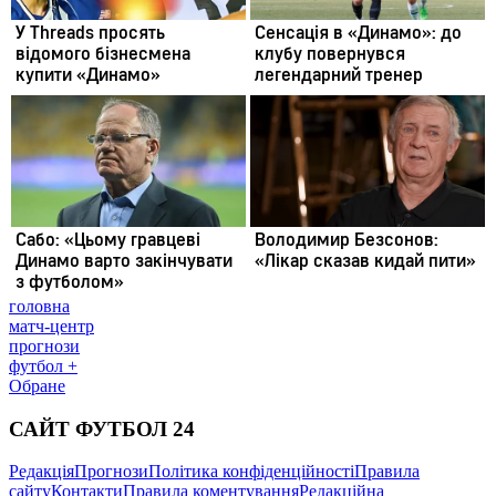
головна
матч-центр
прогнози
футбол +
Обране
САЙТ ФУТБОЛ 24
Редакція
Прогнози
Політика конфіденційності
Правила
сайту
Контакти
Правила коментування
Редакційна