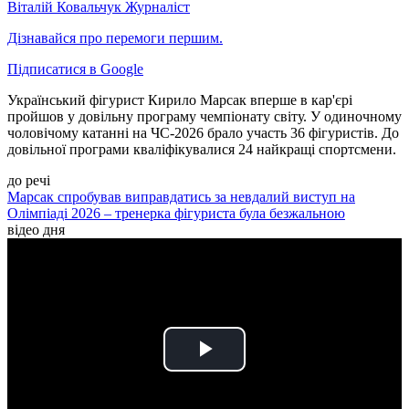
Віталій Ковальчук
Журналіст
Дізнавайся про перемоги першим.
Підписатися в Google
Український фігурист Кирило Марсак вперше в кар'єрі
пройшов у довільну програму чемпіонату світу. У одиночному
чоловічому катанні на ЧС-2026 брало участь 36 фігуристів. До
довільної програми кваліфікувалися 24 найкращі спортсмени.
до речі
Марсак спробував виправдатись за невдалий виступ на
Олімпіаді 2026 – тренерка фігуриста була безжальною
відео дня
Play