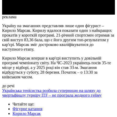
Video
реклама
Україну на змаганнях представляв лише один фігурист –
Кирило Марсак. Кирилу вдалося показати один з найкращих
прокатів у короткій програмі. 21-річний спортсмен отримав за
свій виступ 83,36 бала, що є його другим топ-результатом у
кар'єрі. Марсак зміг достроково кваліфікуватися до
наступного етапу.
Кирило Марсак вперше в кар'єрі виступить у довільній
програмі чемпіонату світу. На ЧС-2023 українець посів 35-те
місце у відборі, а у 2025 році він став 33-м. Змагання
відбудуться у суботу, 28 березня. Початок – о 13:30 за
київським часом.
до речі
Українська тенісистка розбила суперницю на шляху до
чвертьфіналу турніру ITF – не програла жодного гейму
Читайте ще
:
Фігурне катання
Кирило Марсак