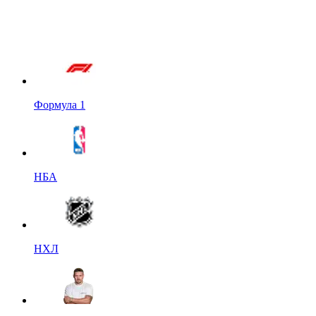
Формула 1
НБА
НХЛ