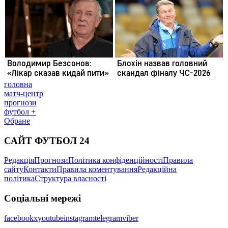
головна
матч-центр
прогнози
футбол +
Обране
САЙТ ФУТБОЛ 24
Редакція
Прогнози
Політика конфіденційності
Правила
сайту
Контакти
Правила коментування
Редакційна
політика
Структура власності
Соціальні мережі
facebook
x
youtube
instagram
telegram
viber