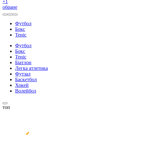
+
1
обране
Футбол
Бокс
Теніс
Футбол
Бокс
Теніс
Біатлон
Легка атлетика
Футзал
Баскетбол
Хокей
Волейбол
топ