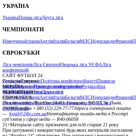
УКРАЇНА
Україна
Перша ліга
Друга ліга
ЧЕМПІОНАТИ
Німеччина
Іспанія
Англія
Італія
Бельгія
МЛС
Нідерланди
Франція
П
ЄВРОКУБКИ
Ліга чемпіонів
Ліга Європи
Юнацька ліга УЄФА
Ліга
конференцій
САЙТ ФУТБОЛ 24
Редакція
Соціальні мережі
Прогнози
Політика конфіденційності
Правила
сайту
facebook
УКРАЇНА
Контакти
x
youtube
Правила коментування
instagram
telegram
viber
Редакційна
політика
Україна
ЧЕМПІОНАТИ
Перша ліга
Структура власності
Друга ліга
Німеччина
ЄВРОКУБКИ
Іспанія
Англія
Італія
Бельгія
МЛС
Нідерланди
Франція
П
Ліга чемпіонів
Онлайн-медіа «Футбол 24»
Ліга Європи
Юнацька ліга УЄФА
пл. Галицька, буд. 15, м. Львів,
Ліга
конференцій
79008
Телефон +380 (32) 229-77-77
Адреса електронної пошти
—
legal@24tv.com.ua
Ідентифікатор онлайн-медіа в Реєстрі
суб’єктів у сфері медіа — R40-06058
21+
Матеріали сайту призначені для осіб старше 21 року
При цитуванні і використанні будь-яких матеріалів посилання
на "Футбол 24" обов'язкове. При цитуванні і використанні в