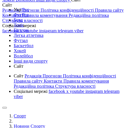
Сайт
Укр
Рус
Редакція
Прогнози
Політика конфіденційності
Правила сайту
Футбол
Контакти
Правила коментування
Редакційна політика
Бокс
Структура власності
Теніс
Соціальні мережі
Біатлон
facebook
x
youtube
instagram
telegram
viber
Легка атлетика
Футзал
Баскетбол
Хокей
Волейбол
Інші види спорту
Сайт
Сайт
Редакція
Прогнози
Політика конфіденційності
Правила сайту
Контакти
Правила коментування
Редакційна політика
Структура власності
Соціальні мережі
facebook
x
youtube
instagram
telegram
viber
Спорт
Новини Спорту