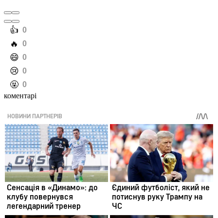
️👍
0
️🔥
0
️😄
0
️😢
0
️🤬
0
коментарі