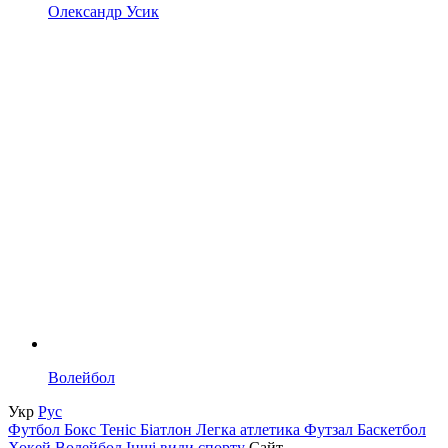
Олександр Усик
Волейбол
Укр
Рус
Футбол
Бокс
Теніс
Біатлон
Легка атлетика
Футзал
Баскетбол
Хокей
Волейбол
Інші види спорту
Сайт