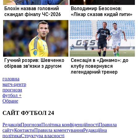
головна
матч-центр
прогнози
футбол +
Обране
САЙТ ФУТБОЛ 24
Редакція
Прогнози
Політика конфіденційності
Правила
сайту
Контакти
Правила коментування
Редакційна
політика
Структура власності