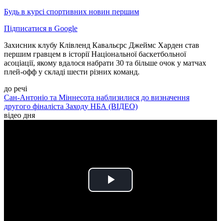
Будь в курсі спортивних новин першим
Підписатися в Google
Захисник клубу Клівленд Кавальєрс Джеймс Харден став
першим гравцем в історії Національної баскетбольної
асоціації, якому вдалося набрати 30 та більше очок у матчах
плей-офф у складі шести різних команд.
до речі
Сан-Антоніо та Міннесота наблизилися до визначення
другого фіналіста Заходу НБА (ВІДЕО)
відео дня
Play
Video