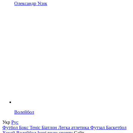
Олександр Усик
Волейбол
Укр
Рус
Футбол
Бокс
Теніс
Біатлон
Легка атлетика
Футзал
Баскетбол
Хокей
Волейбол
Інші види спорту
Сайт