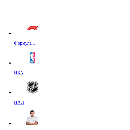
Формула 1
НБА
НХЛ