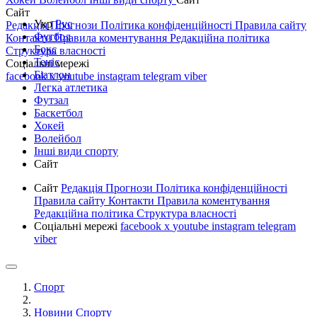
Сайт
Укр
Рус
Редакція
Прогнози
Політика конфіденційності
Правила сайту
Футбол
Контакти
Правила коментування
Редакційна політика
Бокс
Структура власності
Теніс
Соціальні мережі
Біатлон
facebook
x
youtube
instagram
telegram
viber
Легка атлетика
Футзал
Баскетбол
Хокей
Волейбол
Інші види спорту
Сайт
Сайт
Редакція
Прогнози
Політика конфіденційності
Правила сайту
Контакти
Правила коментування
Редакційна політика
Структура власності
Соціальні мережі
facebook
x
youtube
instagram
telegram
viber
Спорт
Новини Спорту