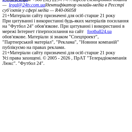
—
legal@24tv.com.ua
Ідентифікатор онлайн-медіа в Реєстрі
суб’єктів у сфері медіа — R40-06058
21+
Матеріали сайту призначені для осіб старше 21 року
При цитуванні і використанні будь-яких матеріалів посилання
на "Футбол 24" обов'язкове. При цитуванні і використанні в
мережі Інтернет гіперпосилання на сайт
football24.ua
обов'язкове. Матеріали зі знаком "Спецпроект",
"Партнерський матеріал", "Реклама", "Новини компаній"
публікуємо на правах реклами.
21+
Матеріали сайту призначені для осіб старше 21 року
Усi права захищенi. © 2005 -
2026
, ПрАТ "Телерадіокомпанія
Люкс". "Футбол 24".