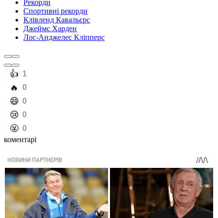
Рекорди
Спортивні рекорди
Клівленд Кавальєрс
Джеймс Харден
Лос-Анджелес Кліпперс
️👍
1
️🔥
0
️😄
0
️😢
0
️🤬
0
коментарі