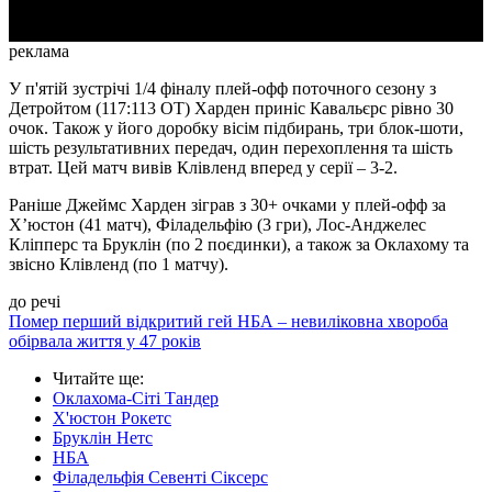
реклама
У п'ятій зустрічі 1/4 фіналу плей-офф поточного сезону з
Детройтом (117:113 ОТ) Харден приніс Кавальєрс рівно 30
очок. Також у його доробку вісім підбирань, три блок-шоти,
шість результативних передач, один перехоплення та шість
втрат. Цей матч вивів Клівленд вперед у серії – 3-2.
Раніше Джеймс Харден зіграв з 30+ очками у плей-офф за
Х’юстон (41 матч), Філадельфію (3 гри), Лос-Анджелес
Кліпперс та Бруклін (по 2 поєдинки), а також за Оклахому та
звісно Клівленд (по 1 матчу).
до речі
Помер перший відкритий гей НБА – невиліковна хвороба
обірвала життя у 47 років
Читайте ще
:
Оклахома-Сіті Тандер
Х'юстон Рокетс
Бруклін Нетс
НБА
Філадельфія Севенті Сіксерс