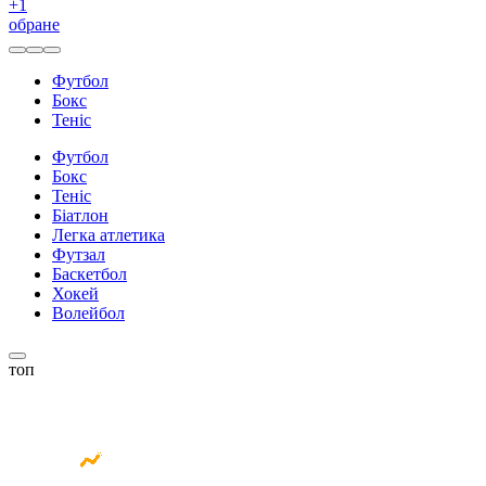
+
1
обране
Футбол
Бокс
Теніс
Футбол
Бокс
Теніс
Біатлон
Легка атлетика
Футзал
Баскетбол
Хокей
Волейбол
топ