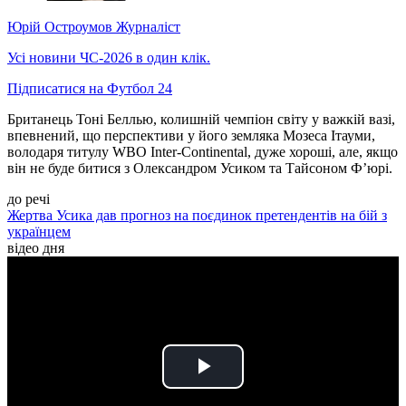
Юрій Остроумов
Журналіст
Усі новини ЧС-2026 в один клік.
Підписатися на Футбол 24
Британець Тоні Беллью, колишній чемпіон світу у важкій вазі,
впевнений, що перспективи у його земляка Мозеса Ітауми,
володаря титулу WBO Inter-Continental, дуже хороші, але, якщо
він не буде битися з Олександром Усиком та Тайсоном Ф’юрі.
до речі
Жертва Усика дав прогноз на поєдинок претендентів на бій з
українцем
відео дня
Play