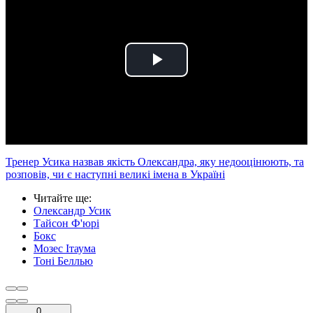
Play
Video
Тренер Усика назвав якість Олександра, яку недооцінюють, та
розповів, чи є наступні великі імена в Україні
Читайте ще
:
Олександр Усик
Тайсон Ф'юрі
Бокс
Мозес Ітаума
Тоні Беллью
0