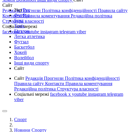
Сайт
Укр
Рус
Редакція
Прогнози
Політика конфіденційності
Правила сайту
Футбол
Контакти
Правила коментування
Редакційна політика
Бокс
Структура власності
Теніс
Соціальні мережі
Біатлон
facebook
x
youtube
instagram
telegram
viber
Легка атлетика
Футзал
Баскетбол
Хокей
Волейбол
Інші види спорту
Сайт
Сайт
Редакція
Прогнози
Політика конфіденційності
Правила сайту
Контакти
Правила коментування
Редакційна політика
Структура власності
Соціальні мережі
facebook
x
youtube
instagram
telegram
viber
Спорт
Новини Спорту