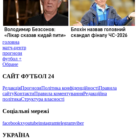
головна
матч-центр
прогнози
футбол +
Обране
САЙТ ФУТБОЛ 24
Редакція
Прогнози
Політика конфіденційності
Правила
сайту
Контакти
Правила коментування
Редакційна
політика
Структура власності
Соціальні мережі
facebook
x
youtube
instagram
telegram
viber
УКРАЇНА