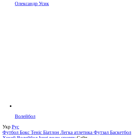
Олександр Усик
Волейбол
Укр
Рус
Футбол
Бокс
Теніс
Біатлон
Легка атлетика
Футзал
Баскетбол
Хокей
Волейбол
Інші види спорту
Сайт