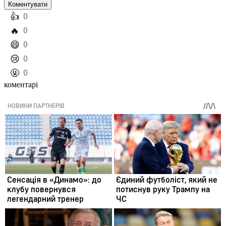
Коментувати
️👍
0
️🔥
0
️😄
0
️😢
0
️🤬
0
коментарі