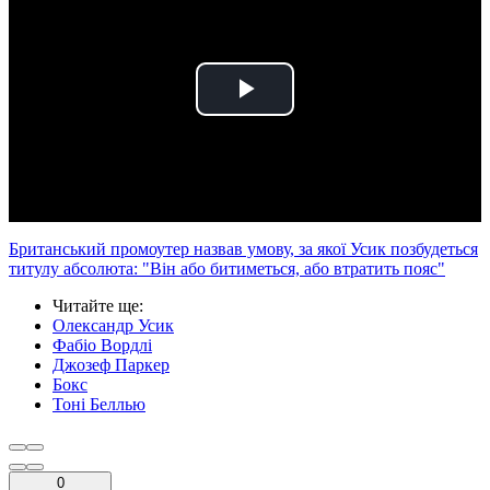
Play
Video
Британський промоутер назвав умову, за якої Усик позбудеться
титулу абсолюта: "Він або битиметься, або втратить пояс"
Читайте ще
:
Олександр Усик
Фабіо Вордлі
Джозеф Паркер
Бокс
Тоні Беллью
0