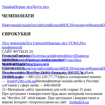
Україна
Перша ліга
Друга ліга
ЧЕМПІОНАТИ
Німеччина
Іспанія
Англія
Італія
Бельгія
МЛС
Нідерланди
Франція
П
ЄВРОКУБКИ
Ліга чемпіонів
Ліга Європи
Юнацька ліга УЄФА
Ліга
конференцій
САЙТ ФУТБОЛ 24
Редакція
Соціальні мережі
Прогнози
Політика конфіденційності
Правила
сайту
facebook
УКРАЇНА
Контакти
x
youtube
Правила коментування
instagram
telegram
viber
Редакційна
політика
Україна
ЧЕМПІОНАТИ
Перша ліга
Структура власності
Друга ліга
Німеччина
ЄВРОКУБКИ
Іспанія
Англія
Італія
Бельгія
МЛС
Нідерланди
Франція
П
Ліга чемпіонів
Онлайн-медіа «Футбол 24»
Ліга Європи
Юнацька ліга УЄФА
пл. Галицька, буд. 15, м. Львів,
Ліга
конференцій
79008
Телефон +380 (32) 229-77-77
Адреса електронної пошти
—
legal@24tv.com.ua
Ідентифікатор онлайн-медіа в Реєстрі
суб’єктів у сфері медіа — R40-06058
21+
Матеріали сайту призначені для осіб старше 21 року
При цитуванні і використанні будь-яких матеріалів посилання
на "Футбол 24" обов'язкове. При цитуванні і використанні в
мережі Інтернет гіперпосилання на сайт
football24.ua