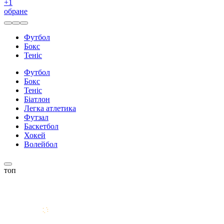
+
1
обране
Футбол
Бокс
Теніс
Футбол
Бокс
Теніс
Біатлон
Легка атлетика
Футзал
Баскетбол
Хокей
Волейбол
топ