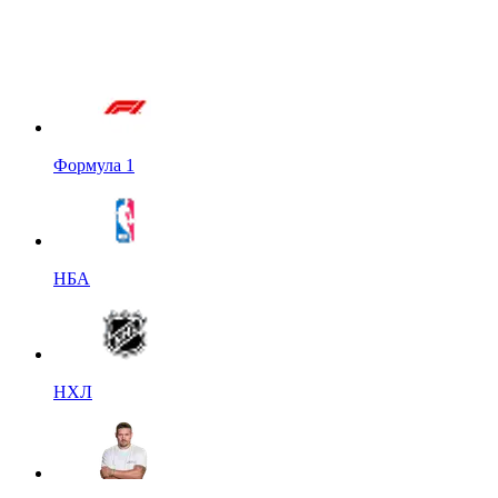
Формула 1
НБА
НХЛ