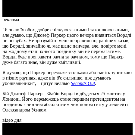
Video
реклама
"Я знаю їх обох, добре спілкуюся з ними і захоплююсь ними,
але думаю, що Джозеф Паркер цього вечора виявиться Вордлі
не по зубах. Не зрозумійте мене неправильно, раніше я казав,
що Вордлі, звичайно ж, має шанс панчера, але, повірте мені,
на жодному етапі їхнього поєдинку він не перемагатиме.
Вордлі буде програвати раунд за раундом, тому що Паркер
дуже багато знає, він дуже кмітливий.
Я думаю, що Паркер переможе за очками або навіть зупинкою
в пізніх раундах, адже він б'є сильніше, ніж думають
уболівальники", – цитує Беллью
Seconds Out
.
Бій Джозеф Паркер – Фабіо Вордлі відбудеться 25 жовтня у
Лондоні. Його переможець стане першим претендентом на
поєдинок з чинним абсолютним чемпіоном світу у хевівейті
Олександром Усиком.
відео дня