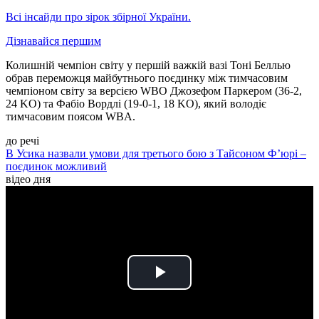
Всі інсайди про зірок збірної України.
Дізнавайся першим
Колишній чемпіон світу у першій важкій вазі Тоні Беллью
обрав переможця майбутнього поєдинку між тимчасовим
чемпіоном світу за версією WBO Джозефом Паркером (36-2,
24 KO) та Фабіо Вордлі (19-0-1, 18 KO), який володіє
тимчасовим поясом WBA.
до речі
В Усика назвали умови для третього бою з Тайсоном Ф’юрі –
поєдинок можливий
відео дня
Play