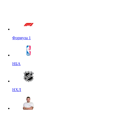
Формула 1
НБА
НХЛ