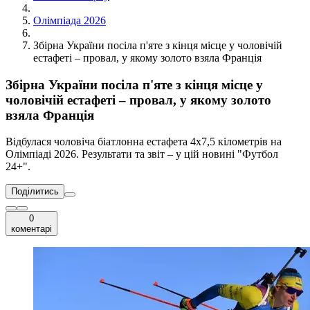
Олімпіада 2026
Збірна України посіла п'яте з кінця місце у чоловічій
естафеті – провал, у якому золото взяла Франція
Збірна України посіла п'яте з кінця місце у
чоловічій естафеті – провал, у якому золото
взяла Франція
Відбулася чоловіча біатлонна естафета 4х7,5 кілометрів на
Олімпіаді 2026. Результати та звіт – у цій новині "Футбол
24+".
Поділитись
0
коментарі