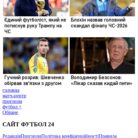
головна
матч-центр
прогнози
футбол +
Обране
САЙТ ФУТБОЛ 24
Редакція
Прогнози
Політика конфіденційності
Правила