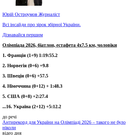
Юрій Остроумов
Журналіст
Всі інсайди про зірок збірної України.
Дізнавайся першим
Олімпіада 2026, біатлон, естафета 4х7.5 км, чоловіки
1. Франція (1+9) 1:19:55.2
2. Норвегія (0+6) +9.8
3. Швеція (0+6) +57.5
4. Німеччина (0+12) + 1:48.3
5. США (0+8) +2:27.4
...16. Україна (2+12) +5:12.2
до речі
Антирекорд для України на Олімпіаді 2026 – такого не було
ніколи
відео дня