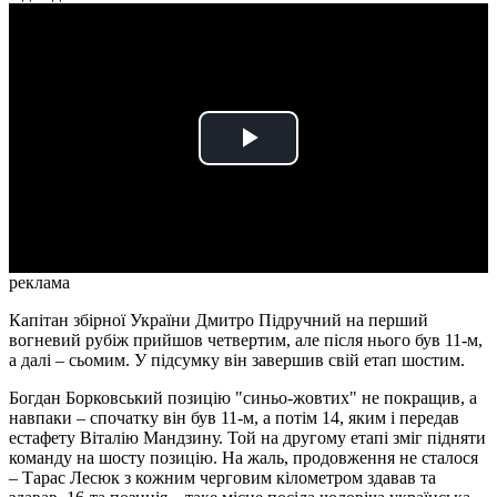
Play
Video
реклама
Капітан збірної України Дмитро Підручний на перший
вогневий рубіж прийшов четвертим, але після нього був 11-м,
а далі – сьомим. У підсумку він завершив свій етап шостим.
Богдан Борковський позицію "синьо-жовтих" не покращив, а
навпаки – спочатку він був 11-м, а потім 14, яким і передав
естафету Віталію Мандзину. Той на другому етапі зміг підняти
команду на шосту позицію. На жаль, продовження не сталося
– Тарас Лесюк з кожним черговим кілометром здавав та