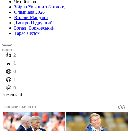
Читайте ще
:
Збірна України з біатлону
Олімпіада 2026
Віталій Мандзин
Дмитро Підручний
Богдан Борковський
Тарас Лесюк
️👍
2
️🔥
1
️😄
0
️😢
1
️🤬
0
коментарі