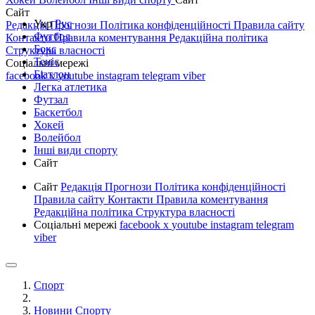
Сайт
Укр
Рус
Редакція
Прогнози
Політика конфіденційності
Правила сайту
Футбол
Контакти
Правила коментування
Редакційна політика
Бокс
Структура власності
Теніс
Соціальні мережі
Біатлон
facebook
x
youtube
instagram
telegram
viber
Легка атлетика
Футзал
Баскетбол
Хокей
Волейбол
Інші види спорту
Сайт
Сайт
Редакція
Прогнози
Політика конфіденційності
Правила сайту
Контакти
Правила коментування
Редакційна політика
Структура власності
Соціальні мережі
facebook
x
youtube
instagram
telegram
viber
Спорт
Новини Спорту