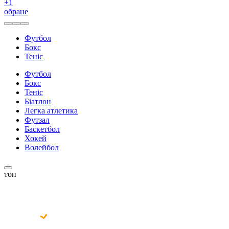
+
1
обране
Футбол
Бокс
Теніс
Футбол
Бокс
Теніс
Біатлон
Легка атлетика
Футзал
Баскетбол
Хокей
Волейбол
топ