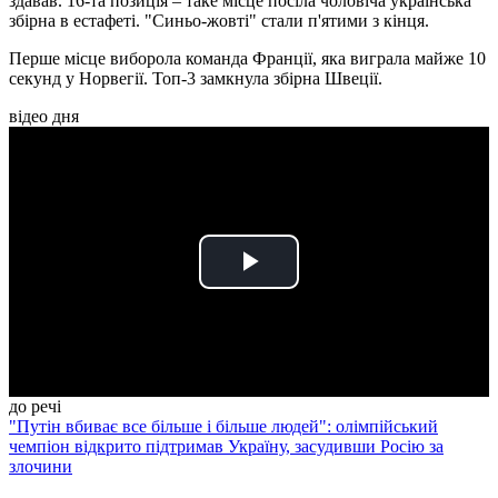
здавав. 16-та позиція – таке місце посіла чоловіча українська
збірна в естафеті. "Синьо-жовті" стали п'ятими з кінця.
Перше місце виборола команда Франції, яка виграла майже 10
секунд у Норвегії. Топ-3 замкнула збірна Швеції.
відео дня
Play
Video
до речі
"Путін вбиває все більше і більше людей": олімпійський
чемпіон відкрито підтримав Україну, засудивши Росію за
злочини