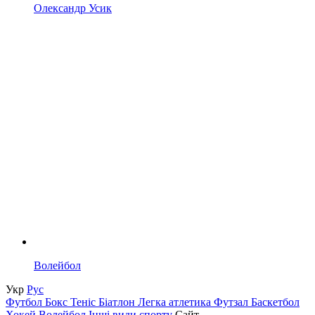
Олександр Усик
Волейбол
Укр
Рус
Футбол
Бокс
Теніс
Біатлон
Легка атлетика
Футзал
Баскетбол
Хокей
Волейбол
Інші види спорту
Сайт