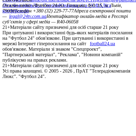
Ліга чемпіонів
Онлайн-медіа «Футбол 24»
Ліга Європи
Юнацька ліга УЄФА
пл. Галицька, буд. 15, м. Львів,
Ліга
конференцій
79008
Телефон +380 (32) 229-77-77
Адреса електронної пошти
—
legal@24tv.com.ua
Ідентифікатор онлайн-медіа в Реєстрі
суб’єктів у сфері медіа — R40-06058
21+
Матеріали сайту призначені для осіб старше 21 року
При цитуванні і використанні будь-яких матеріалів посилання
на "Футбол 24" обов'язкове. При цитуванні і використанні в
мережі Інтернет гіперпосилання на сайт
football24.ua
обов'язкове. Матеріали зі знаком "Спецпроект",
"Партнерський матеріал", "Реклама", "Новини компаній"
публікуємо на правах реклами.
21+
Матеріали сайту призначені для осіб старше 21 року
Усi права захищенi. © 2005 -
2026
, ПрАТ "Телерадіокомпанія
Люкс". "Футбол 24".