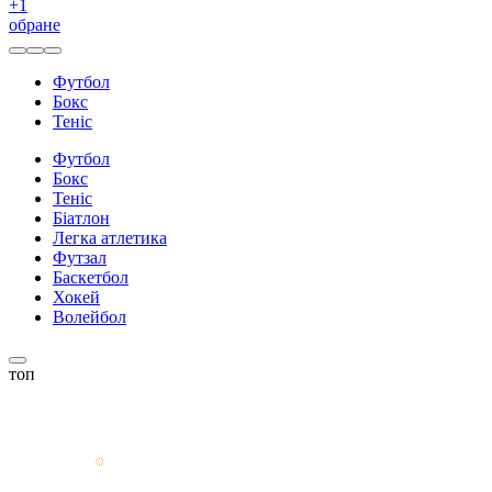
+
1
обране
Футбол
Бокс
Теніс
Футбол
Бокс
Теніс
Біатлон
Легка атлетика
Футзал
Баскетбол
Хокей
Волейбол
топ