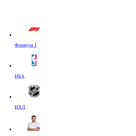
Формула 1
НБА
НХЛ