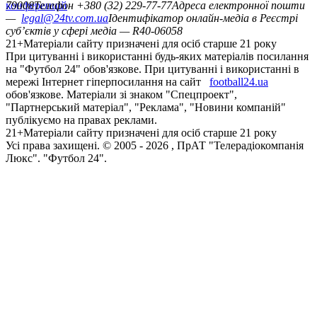
конференцій
79008
Телефон +380 (32) 229-77-77
Адреса електронної пошти
—
legal@24tv.com.ua
Ідентифікатор онлайн-медіа в Реєстрі
суб’єктів у сфері медіа — R40-06058
21+
Матеріали сайту призначені для осіб старше 21 року
При цитуванні і використанні будь-яких матеріалів посилання
на "Футбол 24" обов'язкове. При цитуванні і використанні в
мережі Інтернет гіперпосилання на сайт
football24.ua
обов'язкове. Матеріали зі знаком "Спецпроект",
"Партнерський матеріал", "Реклама", "Новини компаній"
публікуємо на правах реклами.
21+
Матеріали сайту призначені для осіб старше 21 року
Усi права захищенi. © 2005 -
2026
, ПрАТ "Телерадіокомпанія
Люкс". "Футбол 24".