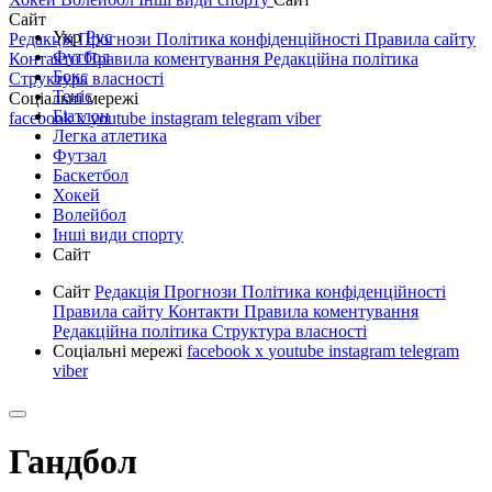
Сайт
Укр
Рус
Редакція
Прогнози
Політика конфіденційності
Правила сайту
Футбол
Контакти
Правила коментування
Редакційна політика
Бокс
Структура власності
Теніс
Соціальні мережі
Біатлон
facebook
x
youtube
instagram
telegram
viber
Легка атлетика
Футзал
Баскетбол
Хокей
Волейбол
Інші види спорту
Сайт
Сайт
Редакція
Прогнози
Політика конфіденційності
Правила сайту
Контакти
Правила коментування
Редакційна політика
Структура власності
Соціальні мережі
facebook
x
youtube
instagram
telegram
viber
Гандбол