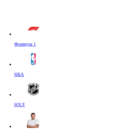
Формула 1
НБА
НХЛ