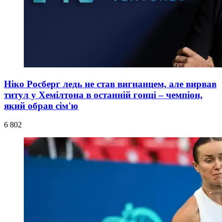
Ніко Росберг ледь не став вигнанцем, але вирвав
титул у Хемілтона в останній гонці – чемпіон,
який обрав сім'ю
6 802