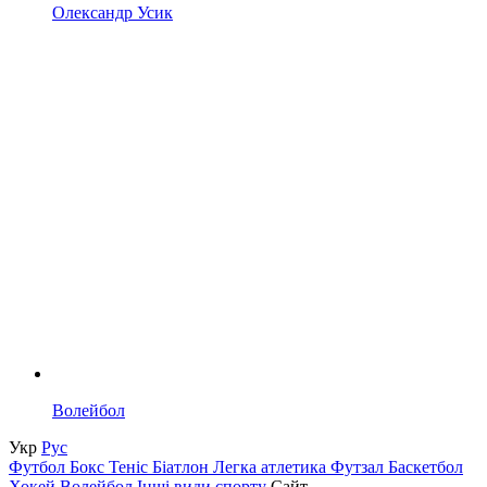
Олександр Усик
Волейбол
Укр
Рус
Футбол
Бокс
Теніс
Біатлон
Легка атлетика
Футзал
Баскетбол
Хокей
Волейбол
Інші види спорту
Сайт