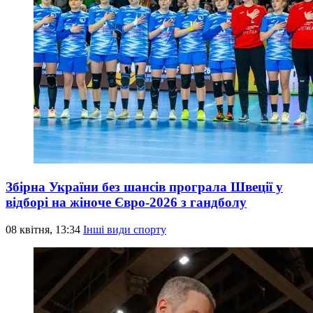
Збірна України без шансів програла Швеції у
відборі на жіноче Євро-2026 з гандболу
08 квітня, 13:34
Інші види спорту