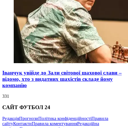
Іванчук увійде до Зали світової шахової слави –
відомо, хто з видатних шахістів складе йому
компанію
331
САЙТ ФУТБОЛ 24
Редакція
Прогнози
Політика конфіденційності
Правила
сайту
Контакти
Правила коментування
Редакційна