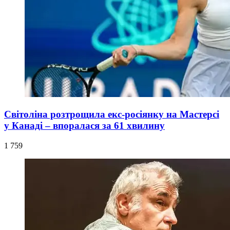
Світоліна розтрощила екс-росіянку на Мастерсі
у Канаді – впоралася за 61 хвилину
1 759