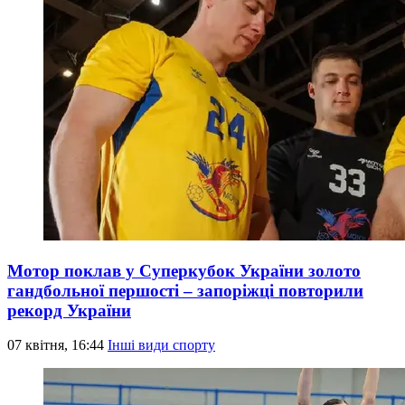
Мотор поклав у Суперкубок України золото
гандбольної першості – запоріжці повторили
рекорд України
07 квітня, 16:44
Інші види спорту