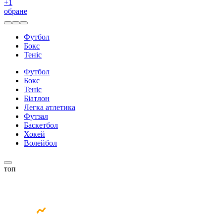
+
1
обране
Футбол
Бокс
Теніс
Футбол
Бокс
Теніс
Біатлон
Легка атлетика
Футзал
Баскетбол
Хокей
Волейбол
топ