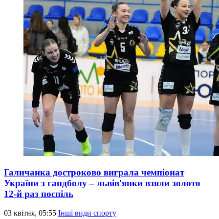
Галичанка достроково виграла чемпіонат
України з гандболу – львів'янки взяли золото
12-й раз поспіль
03 квітня, 05:55
Інші види спорту