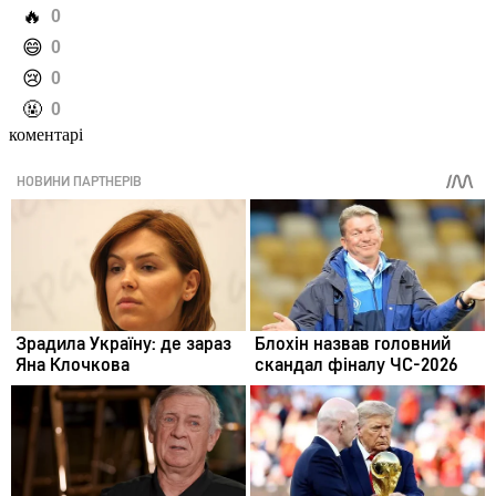
️🔥
0
️😄
0
️😢
0
️🤬
0
коментарі