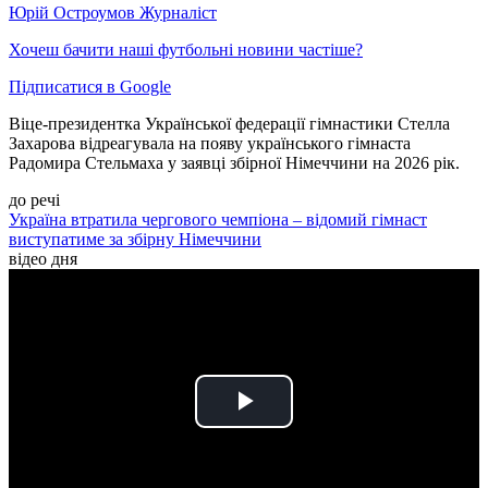
Юрій Остроумов
Журналіст
Хочеш бачити наші футбольні новини частіше?
Підписатися в Google
Віце-президентка Української федерації гімнастики Стелла
Захарова відреагувала на появу українського гімнаста
Радомира Стельмаха у заявці збірної Німеччини на 2026 рік.
до речі
Україна втратила чергового чемпіона – відомий гімнаст
виступатиме за збірну Німеччини
відео дня
Play
Video