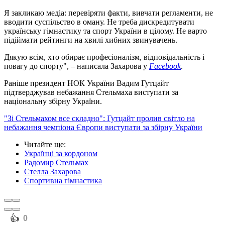
Я закликаю медіа: перевіряти факти, вивчати регламенти, не
вводити суспільство в оману. Не треба дискредитувати
українську гімнастику та спорт України в цілому. Не варто
підіймати рейтинги на хвилі хибних звинувачень.
Дякую всім, хто обирає професіоналізм, відповідальність і
повагу до спорту", – написала Захарова у
Facebook
.
Раніше президент НОК України Вадим Гутцайт
підтверджував небажання Стельмаха виступати за
національну збірну України.
"Зі Стельмахом все складно": Гутцайт пролив світло на
небажання чемпіона Європи виступати за збірну України
Читайте ще
:
Українці за кордоном
Радомир Стельмах
Стелла Захарова
Спортивна гімнастика
️👍
0