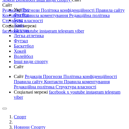
Сайт
Укр
Рус
Редакція
Прогнози
Політика конфіденційності
Правила сайту
Футбол
Контакти
Правила коментування
Редакційна політика
Бокс
Структура власності
Теніс
Соціальні мережі
Біатлон
facebook
x
youtube
instagram
telegram
viber
Легка атлетика
Футзал
Баскетбол
Хокей
Волейбол
Інші види спорту
Сайт
Сайт
Редакція
Прогнози
Політика конфіденційності
Правила сайту
Контакти
Правила коментування
Редакційна політика
Структура власності
Соціальні мережі
facebook
x
youtube
instagram
telegram
viber
Спорт
Новини Спорту