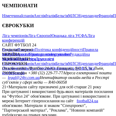
ЧЕМПІОНАТИ
Німеччина
Іспанія
Англія
Італія
Бельгія
МЛС
Нідерланди
Франція
П
ЄВРОКУБКИ
Ліга чемпіонів
Ліга Європи
Юнацька ліга УЄФА
Ліга
конференцій
САЙТ ФУТБОЛ 24
Редакція
Соціальні мережі
Прогнози
Політика конфіденційності
Правила
сайту
facebook
УКРАЇНА
Контакти
x
youtube
Правила коментування
instagram
telegram
viber
Редакційна
політика
Україна
ЧЕМПІОНАТИ
Перша ліга
Структура власності
Друга ліга
Німеччина
ЄВРОКУБКИ
Іспанія
Англія
Італія
Бельгія
МЛС
Нідерланди
Франція
П
Ліга чемпіонів
Онлайн-медіа «Футбол 24»
Ліга Європи
Юнацька ліга УЄФА
пл. Галицька, буд. 15, м. Львів,
Ліга
конференцій
79008
Телефон +380 (32) 229-77-77
Адреса електронної пошти
—
legal@24tv.com.ua
Ідентифікатор онлайн-медіа в Реєстрі
суб’єктів у сфері медіа — R40-06058
21+
Матеріали сайту призначені для осіб старше 21 року
При цитуванні і використанні будь-яких матеріалів посилання
на "Футбол 24" обов'язкове. При цитуванні і використанні в
мережі Інтернет гіперпосилання на сайт
football24.ua
обов'язкове. Матеріали зі знаком "Спецпроект",
"Партнерський матеріал", "Реклама", "Новини компаній"
публікуємо на правах реклами.