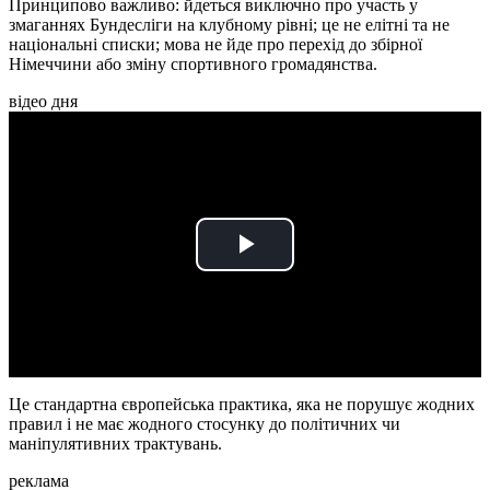
Принципово важливо: йдеться виключно про участь у
змаганнях Бундесліги на клубному рівні; це не елітні та не
національні списки; мова не йде про перехід до збірної
Німеччини або зміну спортивного громадянства.
відео дня
Play
Video
Це стандартна європейська практика, яка не порушує жодних
правил і не має жодного стосунку до політичних чи
маніпулятивних трактувань.
реклама