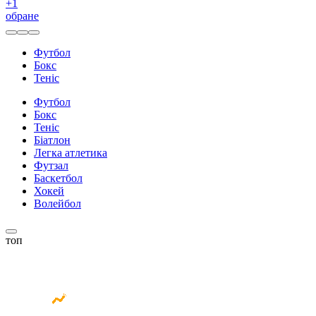
+
1
обране
Футбол
Бокс
Теніс
Футбол
Бокс
Теніс
Біатлон
Легка атлетика
Футзал
Баскетбол
Хокей
Волейбол
топ