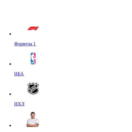
Формула 1
НБА
НХЛ