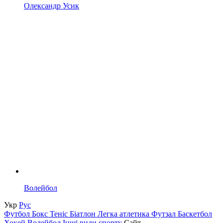
Олександр Усик
Волейбол
Укр
Рус
Футбол
Бокс
Теніс
Біатлон
Легка атлетика
Футзал
Баскетбол
Хокей
Волейбол
Інші види спорту
Сайт