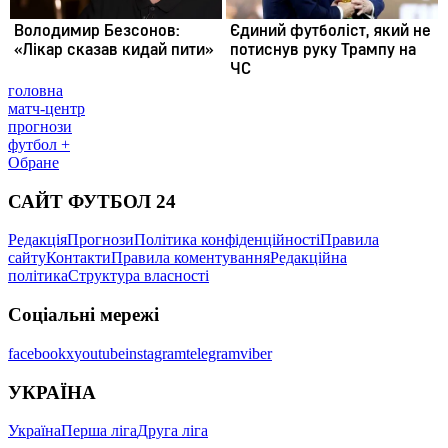
головна
матч-центр
прогнози
футбол +
Обране
САЙТ ФУТБОЛ 24
Редакція
Прогнози
Політика конфіденційності
Правила
сайту
Контакти
Правила коментування
Редакційна
політика
Структура власності
Соціальні мережі
facebook
x
youtube
instagram
telegram
viber
УКРАЇНА
Україна
Перша ліга
Друга ліга