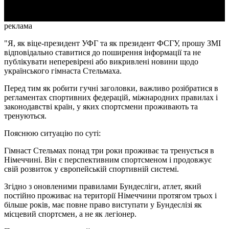
реклама
"Я, як віце-президент УФГ та як президент ФСГУ, прошу ЗМІ
відповідально ставитися до поширення інформації та не
публікувати неперевірені або викривлені новини щодо
українського гімнаста Стельмаха.
Перед тим як робити гучні заголовки, важливо розібратися в
регламентах спортивних федерацій, міжнародних правилах і
законодавстві країн, у яких спортсмени проживають та
тренуються.
Пояснюю ситуацію по суті:
Гімнаст Стельмах понад три роки проживає та тренується в
Німеччині. Він є перспективним спортсменом і продовжує
свій розвиток у європейській спортивній системі.
Згідно з оновленими правилами Бундесліги, атлет, який
постійно проживає на території Німеччини протягом трьох і
більше років, має повне право виступати у Бундеслізі як
місцевий спортсмен, а не як легіонер.