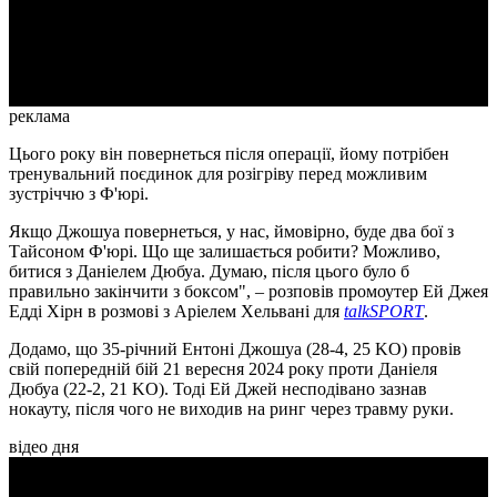
Video
реклама
Цього року він повернеться після операції, йому потрібен
тренувальний поєдинок для розігріву перед можливим
зустріччю з Ф'юрі.
Якщо Джошуа повернеться, у нас, ймовірно, буде два бої з
Тайсоном Ф'юрі. Що ще залишається робити? Можливо,
битися з Даніелем Дюбуа. Думаю, після цього було б
правильно закінчити з боксом", – розповів промоутер Ей Джея
Едді Хірн в розмові з Аріелем Хельвані для
talkSPORT
.
Додамо, що 35-річний Ентоні Джошуа (28-4, 25 KO) провів
свій попередній бій 21 вересня 2024 року проти Даніеля
Дюбуа (22-2, 21 KO). Тоді Ей Джей несподівано зазнав
нокауту, після чого не виходив на ринг через травму руки.
відео дня