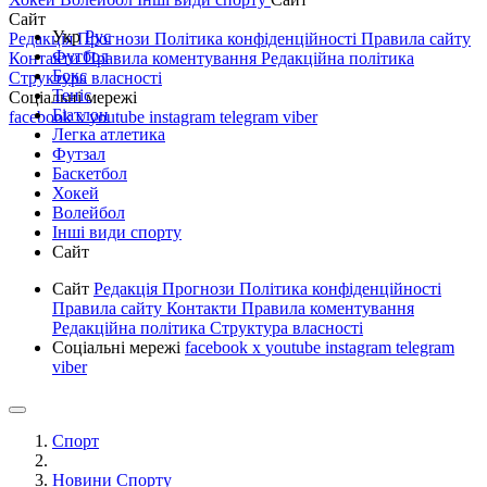
Сайт
Укр
Рус
Редакція
Прогнози
Політика конфіденційності
Правила сайту
Футбол
Контакти
Правила коментування
Редакційна політика
Бокс
Структура власності
Теніс
Соціальні мережі
Біатлон
facebook
x
youtube
instagram
telegram
viber
Легка атлетика
Футзал
Баскетбол
Хокей
Волейбол
Інші види спорту
Сайт
Сайт
Редакція
Прогнози
Політика конфіденційності
Правила сайту
Контакти
Правила коментування
Редакційна політика
Структура власності
Соціальні мережі
facebook
x
youtube
instagram
telegram
viber
Спорт
Новини Спорту