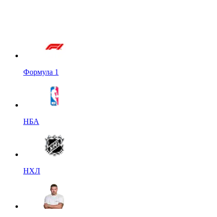
Формула 1
НБА
НХЛ