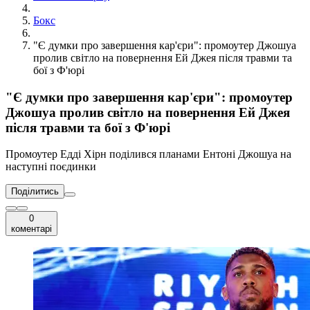
Бокс
"Є думки про завершення кар'єри": промоутер Джошуа
пролив світло на повернення Ей Джея після травми та
бої з Ф'юрі
"Є думки про завершення кар'єри": промоутер
Джошуа пролив світло на повернення Ей Джея
після травми та бої з Ф'юрі
Промоутер Едді Хірн поділився планами Ентоні Джошуа на
наступні поєдинки
Поділитись
0
коментарі