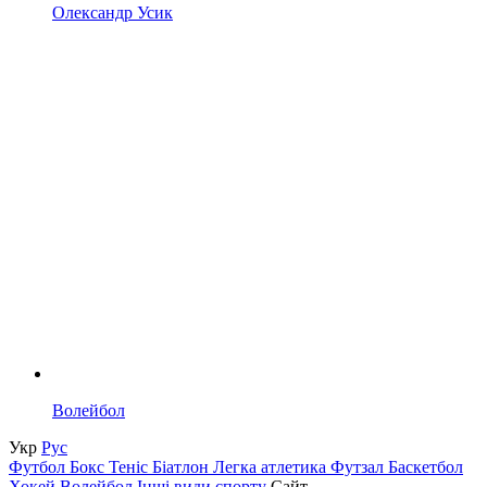
Олександр Усик
Волейбол
Укр
Рус
Футбол
Бокс
Теніс
Біатлон
Легка атлетика
Футзал
Баскетбол
Хокей
Волейбол
Інші види спорту
Сайт