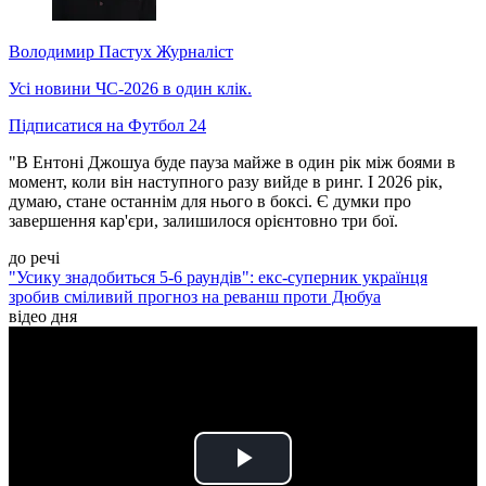
Володимир Пастух
Журналіст
Усі новини ЧС-2026 в один клік.
Підписатися на Футбол 24
"В Ентоні Джошуа буде пауза майже в один рік між боями в
момент, коли він наступного разу вийде в ринг. І 2026 рік,
думаю, стане останнім для нього в боксі. Є думки про
завершення кар'єри, залишилося орієнтовно три бої.
до речі
"Усику знадобиться 5-6 раундів": екс-суперник українця
зробив сміливий прогноз на реванш проти Дюбуа
відео дня
Play