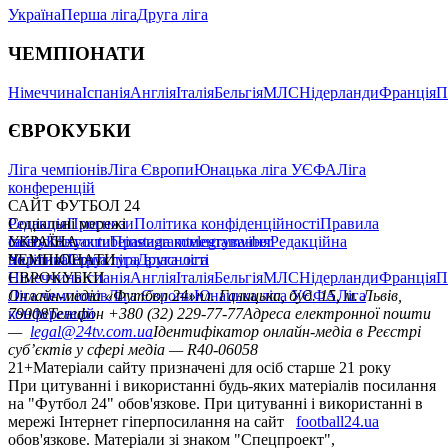
Україна
Перша ліга
Друга ліга
ЧЕМПІОНАТИ
Німеччина
Іспанія
Англія
Італія
Бельгія
МЛС
Нідерланди
Франція
П
ЄВРОКУБКИ
Ліга чемпіонів
Ліга Європи
Юнацька ліга УЄФА
Ліга
конференцій
САЙТ ФУТБОЛ 24
Редакція
Соціальні мережі
Прогнози
Політика конфіденційності
Правила
сайту
facebook
УКРАЇНА
Контакти
x
youtube
Правила коментування
instagram
telegram
viber
Редакційна
політика
Україна
ЧЕМПІОНАТИ
Перша ліга
Структура власності
Друга ліга
Німеччина
ЄВРОКУБКИ
Іспанія
Англія
Італія
Бельгія
МЛС
Нідерланди
Франція
П
Ліга чемпіонів
Онлайн-медіа «Футбол 24»
Ліга Європи
Юнацька ліга УЄФА
пл. Галицька, буд. 15, м. Львів,
Ліга
конференцій
79008
Телефон +380 (32) 229-77-77
Адреса електронної пошти
—
legal@24tv.com.ua
Ідентифікатор онлайн-медіа в Реєстрі
суб’єктів у сфері медіа — R40-06058
21+
Матеріали сайту призначені для осіб старше 21 року
При цитуванні і використанні будь-яких матеріалів посилання
на "Футбол 24" обов'язкове. При цитуванні і використанні в
мережі Інтернет гіперпосилання на сайт
football24.ua
обов'язкове. Матеріали зі знаком "Спецпроект",