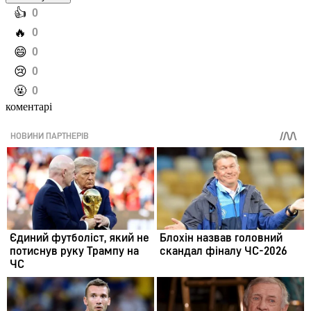
️👍
0
️🔥
0
️😄
0
️😢
0
️🤬
0
коментарі