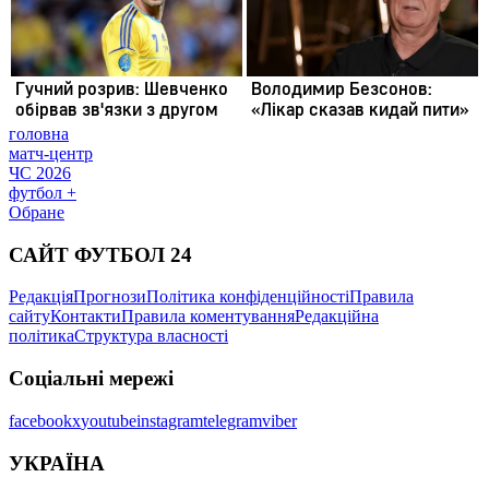
головна
матч-центр
ЧС 2026
футбол +
Обране
САЙТ ФУТБОЛ 24
Редакція
Прогнози
Політика конфіденційності
Правила
сайту
Контакти
Правила коментування
Редакційна
політика
Структура власності
Соціальні мережі
facebook
x
youtube
instagram
telegram
viber
УКРАЇНА