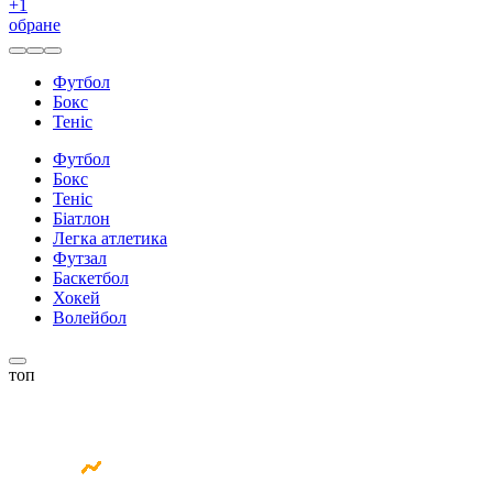
+
1
обране
Футбол
Бокс
Теніс
Футбол
Бокс
Теніс
Біатлон
Легка атлетика
Футзал
Баскетбол
Хокей
Волейбол
топ