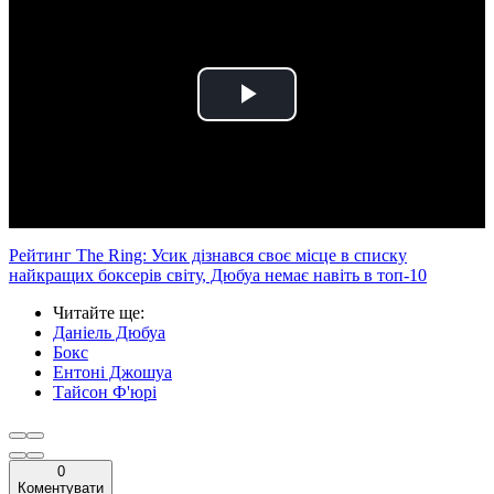
Play
Video
Рейтинг The Ring: Усик дізнався своє місце в списку
найкращих боксерів світу, Дюбуа немає навіть в топ-10
Читайте ще
:
Даніель Дюбуа
Бокс
Ентоні Джошуа
Тайсон Ф'юрі
0
Коментувати