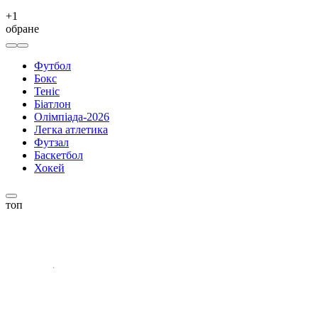
+
1
обране
Футбол
Бокс
Теніс
Біатлон
Олімпіада-2026
Легка атлетика
Футзал
Баскетбол
Хокей
топ