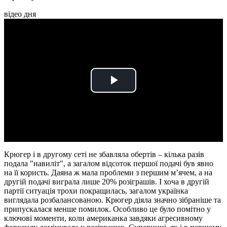
відео дня
Play
Video
Крюгер і в другому сеті не збавляла обертів – кілька разів
подала "навиліт", а загалом відсоток першої подачі був явно
на її користь. Даяна ж мала проблеми з першим м’ячем, а на
другій подачі виграла лише 20% розіграшів. І хоча в другій
партії ситуація трохи покращилась, загалом українка
виглядала розбалансованою. Крюгер діяла значно зібраніше та
припускалася менше помилок. Особливо це було помітно у
ключові моменти, коли американка завдяки агресивному