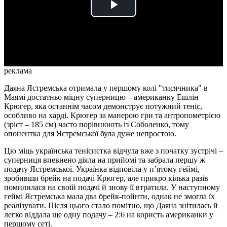
Play
Video
реклама
Даяна Ястремська отримала у першому колі "тисячника" в
Маямі достатньо міцну суперницю – американку Ешлін
Крюгер, яка останнім часом демонструє потужний теніс,
особливо на харді. Крюгер за манерою гри та антропометрією
(зріст – 185 см) часто порівнюють із Соболенко, тому
опонентка для Ястремської була дуже непростою.
Цю міць українська тенісистка відчула вже з початку зустрічі –
суперниця впевнено діяла на прийомі та забрала першу ж
подачу Ястремської. Українка відповіла у п’ятому геймі,
зробивши брейк на подачі Крюгер, але прикро кілька разів
помилилася на своїй подачі й знову її втратила. У наступному
геймі Ястремська мала два брейк-пойнти, однак не змогла їх
реалізувати. Після цього стало помітно, що Даяна знітилась й
легко віддала ще одну подачу – 2:6 на користь американки у
першому сеті.