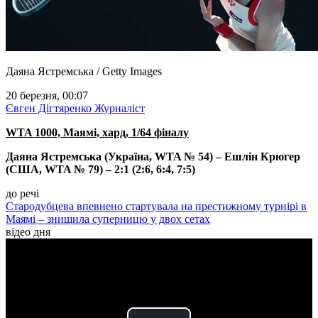
Даяна Ястремська / Getty Images
20 березня, 00:07
Євген Дігтяренко
Журналіст
WTA 1000, Маямі, хард, 1/64 фіналу
Даяна Ястремська (Україна, WTA № 54) – Ешлін Крюгер
(США, WTA № 79) – 2:1 (2:6, 6:4, 7:5)
до речі
Стародубцева впевнено стартувала на престижному турнірі в
Маямі – знищила суперницю у двох сетах
відео дня