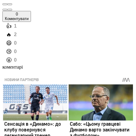
0
Коментувати
️👍
1
️🔥
2
️😄
0
️😢
0
️🤬
0
коментарі