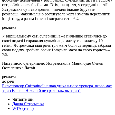
форхенду домінувала у розіграшах. Суперниці, як і в першому
сеті, обмінялися брейками. Втім, на щастя, у середині партії
Ястремська суттєво додала – почала інакше будувати
розіграші, максимально розтягувала корт і змогла перехопити
ініціативу, а разом із нею і виграти сет – 6:4.
реклама
У вирішальному сеті суперниці вже пильніше ставились до
своєї подачі і справжня кульмінація матчу трапилась у 10
геймі: Ястремська відіграла три матч-боли суперниці, забрала
свою подачу, зробила брейк і закрила матч на свою користь –
7:5.
Наступною суперницею Ястремської в Маямі буде Єлена
Остапенко з Латвії.
реклама
до речі
Екс-спонсор Світоліної назвав унікального тренера, якого має
зараз Еліна: "Ніколи б не грала так, як зараз"
Читайте ще
:
Даяна Ястремська
WTA (теніс)