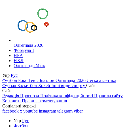
Олімпіада 2026
Формула 1
НБА
НХЛ
Олександр Усик
Укр
Рус
Футбол
Бокс
Теніс
Біатлон
Олімпіада-2026
Легка атлетика
Футзал
Баскетбол
Хокей
Інші види спорту
Сайт
Сайт
Редакція
Прогнози
Політика конфіденційності
Правила сайту
Контакти
Правила коментування
Соціальні мережі
facebook
x
youtube
instagram
telegram
viber
Укр
Рус
Футбол