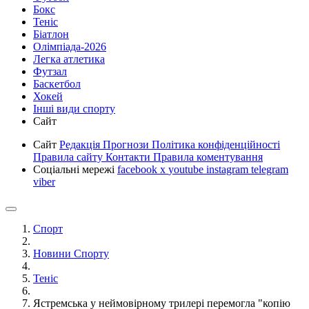
Бокс
Теніс
Біатлон
Олімпіада-2026
Легка атлетика
Футзал
Баскетбол
Хокей
Інші види спорту
Сайт
Сайт
Редакція
Прогнози
Політика конфіденційності
Правила сайту
Контакти
Правила коментування
Соціальні мережі
facebook
x
youtube
instagram
telegram
viber
Спорт
Новини Спорту
Теніс
Ястремська у неймовірному трилері перемогла "копію