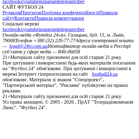
facebook
x
youtube
instagram
telegram
viber
САЙТ ФУТБОЛ 24
Редакція
Прогнози
Політика конфіденційності
Правила
сайту
Контакти
Правила коментування
Соціальні мережі
facebook
x
youtube
instagram
telegram
viber
Онлайн-медіа «Футбол 24»
пл. Галицька, буд. 15, м. Львів,
79008
Телефон +380 (32) 229-77-77
Адреса електронної пошти
—
legal@24tv.com.ua
Ідентифікатор онлайн-медіа в Реєстрі
суб’єктів у сфері медіа — R40-06058
21+
Матеріали сайту призначені для осіб старше 21 року
При цитуванні і використанні будь-яких матеріалів посилання
на "Футбол 24" обов'язкове. При цитуванні і використанні в
мережі Інтернет гіперпосилання на сайт
football24.ua
обов'язкове. Матеріали зі знаком "Спецпроект",
"Партнерський матеріал", "Реклама" публікуємо на правах
реклами.
21+
Матеріали сайту призначені для осіб старше 21 року
Усi права захищенi. © 2005 -
2026
, ПрАТ "Телерадіокомпанія
Люкс". "Футбол 24".