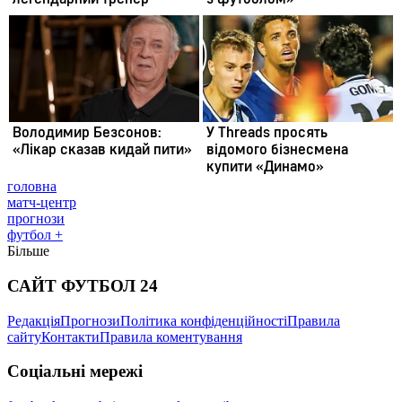
головна
матч-центр
прогнози
футбол +
Більше
САЙТ ФУТБОЛ 24
Редакція
Прогнози
Політика конфіденційності
Правила
сайту
Контакти
Правила коментування
Соціальні мережі