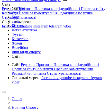
Сайт
Укр
Рус
Редакція
Прогнози
Політика конфіденційності
Правила сайту
Футбол
Контакти
Правила коментування
Редакційна політика
Бокс
Структура власності
Теніс
Соціальні мережі
Біатлон
facebook
x
youtube
instagram
telegram
viber
Легка атлетика
Футзал
Баскетбол
Хокей
Волейбол
Інші види спорту
Сайт
Сайт
Редакція
Прогнози
Політика конфіденційності
Правила сайту
Контакти
Правила коментування
Редакційна політика
Структура власності
Соціальні мережі
facebook
x
youtube
instagram
telegram
viber
Спорт
Новини Спорту