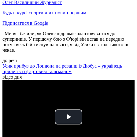
Олег Василишин
Журналіст
Будь в курсі спортивних новин першим
Підписатися в Google
"Ми всі бачили, як Олександр вміє адаптовуватися до
суперників. У першому бою з Ф'юрі він встав на передню
ногу і весь бій тиснув на нього, я від Усика взагалі такого не
чекав.
до речі
Усик прибув до Лондона на реванш із Дюбуа – українець
прилетів із фартовим талісманом
відео дня
Play