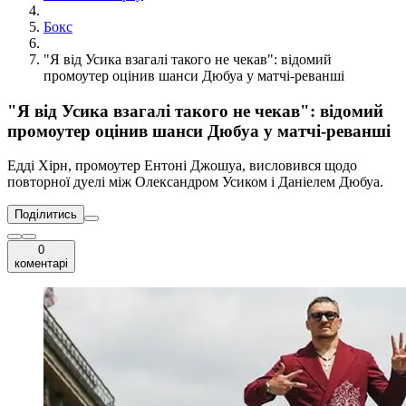
Бокс
"Я від Усика взагалі такого не чекав": відомий
промоутер оцінив шанси Дюбуа у матчі-реванші
"Я від Усика взагалі такого не чекав": відомий
промоутер оцінив шанси Дюбуа у матчі-реванші
Едді Хірн, промоутер Ентоні Джошуа, висловився щодо
повторної дуелі між Олександром Усиком і Даніелем Дюбуа.
Поділитись
0
коментарі