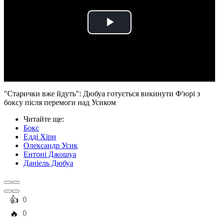
Play
Video
"Старички вже йдуть": Дюбуа готується викинути Ф'юрі з
боксу після перемоги над Усиком
Читайте ще
:
Бокс
Едді Хірн
Олександр Усик
Ентоні Джошуа
Даніель Дюбуа
️👍
0
️🔥
0