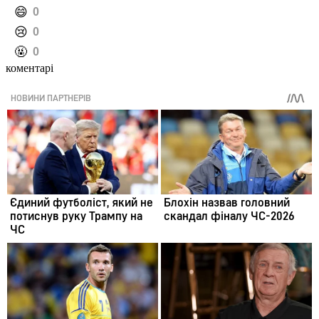
️😄
0
️😢
0
️🤬
0
коментарі