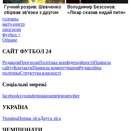
головна
матч-центр
прогнози
футбол +
Обране
САЙТ ФУТБОЛ 24
Редакція
Прогнози
Політика конфіденційності
Правила
сайту
Контакти
Правила коментування
Редакційна
політика
Структура власності
Соціальні мережі
facebook
x
youtube
instagram
telegram
viber
УКРАЇНА
Україна
Перша ліга
Друга ліга
ЧЕМПІОНАТИ