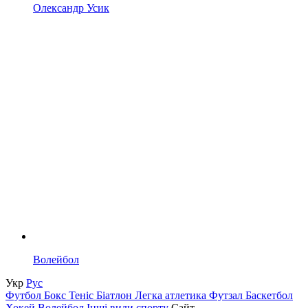
Олександр Усик
Волейбол
Укр
Рус
Футбол
Бокс
Теніс
Біатлон
Легка атлетика
Футзал
Баскетбол
Хокей
Волейбол
Інші види спорту
Сайт