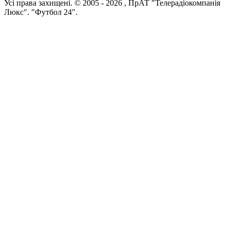
Усi права захищенi. © 2005 -
2026
, ПрАТ "Телерадіокомпанія
Люкс". "Футбол 24".