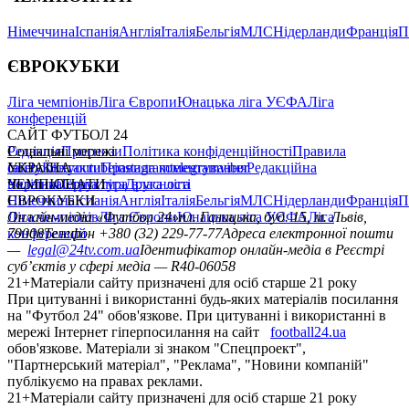
Німеччина
Іспанія
Англія
Італія
Бельгія
МЛС
Нідерланди
Франція
П
ЄВРОКУБКИ
Ліга чемпіонів
Ліга Європи
Юнацька ліга УЄФА
Ліга
конференцій
САЙТ ФУТБОЛ 24
Редакція
Соціальні мережі
Прогнози
Політика конфіденційності
Правила
сайту
facebook
УКРАЇНА
Контакти
x
youtube
Правила коментування
instagram
telegram
viber
Редакційна
політика
Україна
ЧЕМПІОНАТИ
Перша ліга
Структура власності
Друга ліга
Німеччина
ЄВРОКУБКИ
Іспанія
Англія
Італія
Бельгія
МЛС
Нідерланди
Франція
П
Ліга чемпіонів
Онлайн-медіа «Футбол 24»
Ліга Європи
Юнацька ліга УЄФА
пл. Галицька, буд. 15, м. Львів,
Ліга
конференцій
79008
Телефон +380 (32) 229-77-77
Адреса електронної пошти
—
legal@24tv.com.ua
Ідентифікатор онлайн-медіа в Реєстрі
суб’єктів у сфері медіа — R40-06058
21+
Матеріали сайту призначені для осіб старше 21 року
При цитуванні і використанні будь-яких матеріалів посилання
на "Футбол 24" обов'язкове. При цитуванні і використанні в
мережі Інтернет гіперпосилання на сайт
football24.ua
обов'язкове. Матеріали зі знаком "Спецпроект",
"Партнерський матеріал", "Реклама", "Новини компаній"
публікуємо на правах реклами.
21+
Матеріали сайту призначені для осіб старше 21 року