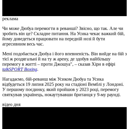
Video
реклама
Чи може Дюбуа перемогти в реванші? Звісно, що так. Але чи
зробить він це? Складне питання. На Усика чекає важкий бій,
йому доведеться працювати на передній нозі й бути
агресивним весь час.
Мені подобається Дюбуа і його впевненість. Він вийде на бій з
тієї ж роздягальні й на ту ж арену, де здобув найбільшу
перемогу в житті – проти Джошуа", – сказав Хірн в ефірі
talkSPORT Boxing
.
Нагадаємо, бій-реванш між Усиком Дюбуа та Усика
відбудеться 19 липня 2025 року на стадіоні Вемблі у Лондоні.
У першому поєдинку, який пройшов у 2023 році, перемогу
святкував українець, нокаутувавши британця у 9-му раунді.
відео дня