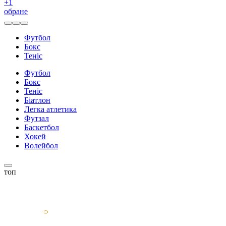
+
1
обране
Футбол
Бокс
Теніс
Футбол
Бокс
Теніс
Біатлон
Легка атлетика
Футзал
Баскетбол
Хокей
Волейбол
топ