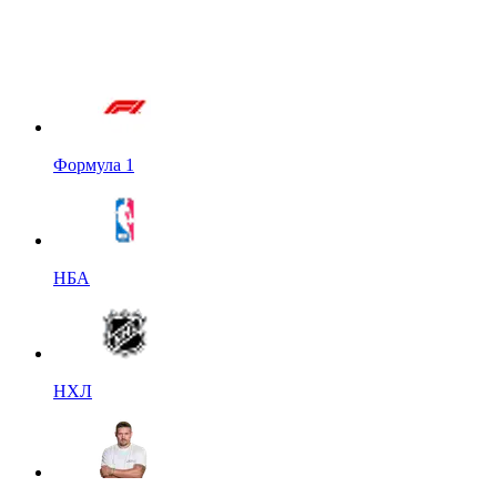
Формула 1
НБА
НХЛ