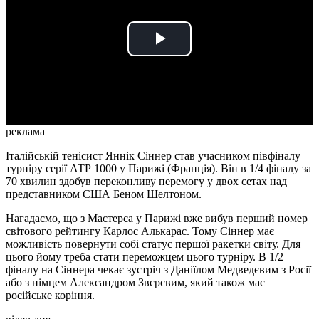
Play
Video
реклама
Італійській тенісист Яннік Сіннер став учасником півфіналу
турніру серії АТР 1000 у Парижі (Франція). Він в 1/4 фіналу за
70 хвилин здобув переконливу перемогу у двох сетах над
представником США Беном Шелтоном.
Нагадаємо, що з Мастерса у Парижі вже вибув перший номер
світового рейтингу Карлос Алькарас. Тому Сіннер має
можливість повернути собі статус першої ракетки світу. Для
цього йому треба стати переможцем цього турніру. В 1/2
фіналу на Сіннера чекає зустріч з Даніїлом Медведєвим з Росії
або з німцем Александром Звєрєвим, який також має
російське коріння.