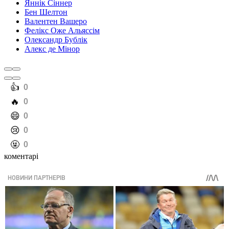
Яннік Сіннер
Бен Шелтон
Валентен Вашеро
Фелікс Оже Альяссім
Олександр Бублік
Алекс де Мінор
️👍
0
️🔥
0
️😄
0
️😢
0
️🤬
0
коментарі