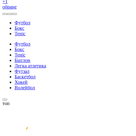
+
1
обране
Футбол
Бокс
Теніс
Футбол
Бокс
Теніс
Біатлон
Легка атлетика
Футзал
Баскетбол
Хокей
Волейбол
топ