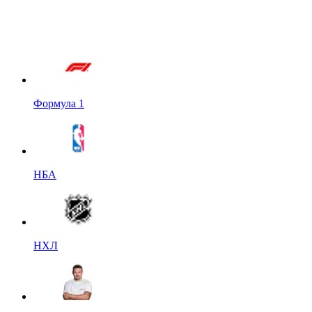
Формула 1
НБА
НХЛ