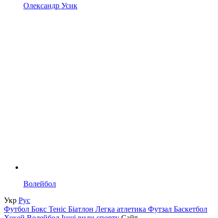
Олександр Усик
Волейбол
Укр
Рус
Футбол
Бокс
Теніс
Біатлон
Легка атлетика
Футзал
Баскетбол
Хокей
Волейбол
Інші види спорту
Сайт