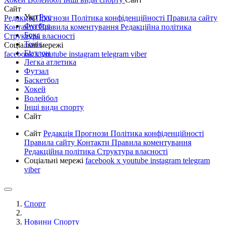
Сайт
Укр
Рус
Редакція
Прогнози
Політика конфіденційності
Правила сайту
Футбол
Контакти
Правила коментування
Редакційна політика
Бокс
Структура власності
Теніс
Соціальні мережі
Біатлон
facebook
x
youtube
instagram
telegram
viber
Легка атлетика
Футзал
Баскетбол
Хокей
Волейбол
Інші види спорту
Сайт
Сайт
Редакція
Прогнози
Політика конфіденційності
Правила сайту
Контакти
Правила коментування
Редакційна політика
Структура власності
Соціальні мережі
facebook
x
youtube
instagram
telegram
viber
Спорт
Новини Спорту