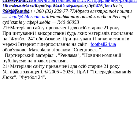
Німеччина
ЄВРОКУБКИ
Іспанія
Англія
Італія
Бельгія
МЛС
Нідерланди
Франція
П
Ліга чемпіонів
Онлайн-медіа «Футбол 24»
Ліга Європи
Юнацька ліга УЄФА
пл. Галицька, буд. 15, м. Львів,
Ліга
конференцій
79008
Телефон +380 (32) 229-77-77
Адреса електронної пошти
—
legal@24tv.com.ua
Ідентифікатор онлайн-медіа в Реєстрі
суб’єктів у сфері медіа — R40-06058
21+
Матеріали сайту призначені для осіб старше 21 року
При цитуванні і використанні будь-яких матеріалів посилання
на "Футбол 24" обов'язкове. При цитуванні і використанні в
мережі Інтернет гіперпосилання на сайт
football24.ua
обов'язкове. Матеріали зі знаком "Спецпроект",
"Партнерський матеріал", "Реклама", "Новини компаній"
публікуємо на правах реклами.
21+
Матеріали сайту призначені для осіб старше 21 року
Усi права захищенi. © 2005 -
2026
, ПрАТ "Телерадіокомпанія
Люкс". "Футбол 24".