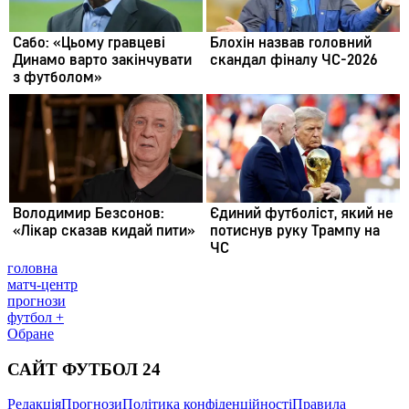
головна
матч-центр
прогнози
футбол +
Обране
САЙТ ФУТБОЛ 24
Редакція
Прогнози
Політика конфіденційності
Правила