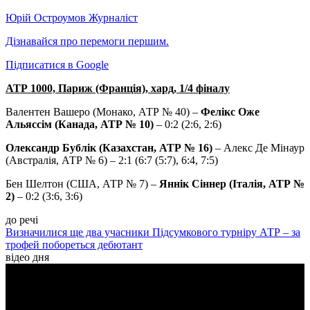
Юрій Остроумов
Журналіст
Дізнавайся про перемоги першим.
Підписатися в Google
АТР 1000, Париж (Франція), хард, 1/4 фіналу
Валентен Вашеро (Монако, АТР № 40) –
Фелікс Оже
Альяссім (Канада, АТР № 10)
– 0:2 (2:6, 2:6)
Олександр Бублік (Казахстан, АТР № 16)
– Алекс Де Мінаур
(Австралія, АТР № 6) – 2:1 (6:7 (5:7), 6:4, 7:5)
Бен Шелтон (США, АТР № 7) –
Яннік Сіннер (Італія, АТР №
2)
– 0:2 (3:6, 3:6)
до речі
Визначилися ще два учасники Підсумкового турніру АТР – за
трофей побореться дебютант
відео дня