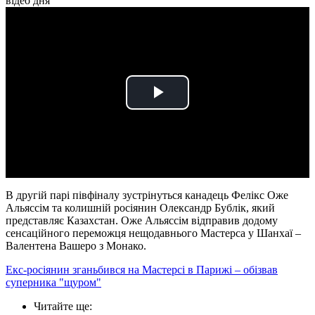
відео дня
Play
Video
В другій парі півфіналу зустрінуться канадець Фелікс Оже
Альяссім та колишній росіянин Олександр Бублік, який
представляє Казахстан. Оже Альяссім відправив додому
сенсаційного переможця нещодавнього Мастерса у Шанхаї –
Валентена Вашеро з Монако.
Екс-росіянин зганьбився на Мастерсі в Парижі – обізвав
суперника "щуром"
Читайте ще
: