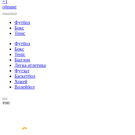
+
1
обране
Футбол
Бокс
Теніс
Футбол
Бокс
Теніс
Біатлон
Легка атлетика
Футзал
Баскетбол
Хокей
Волейбол
топ