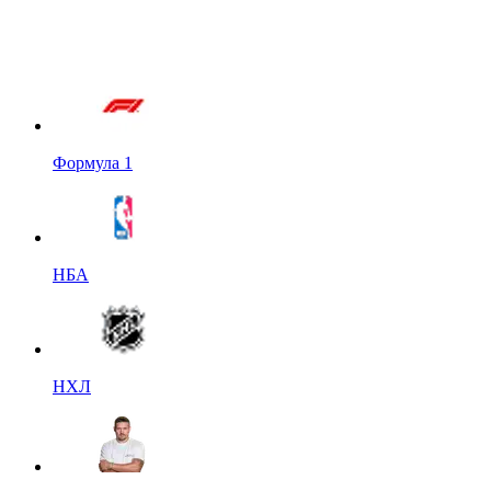
Формула 1
НБА
НХЛ